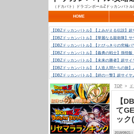
（ドカバト）ドラゴンボールZドッカンバトル
HOME
【DBZドッカンバトル】【よみがえる伝説】超
【DBZドッカンバトル】【華麗なる親衛隊】サ
【DBZドッカンバトル】【とびっきりの究極パ
【DBZドッカンバトル】【義勇の戦士】孫悟飯
【DBZドッカンバトル】【未来の勝者】超サイ
【DBZドッカンバトル】【人造人間たちの旅】人
【DBZドッカンバトル】【絆の一撃】超サイヤ
【DBZドッカンバトル】【抗い続ける精神力】人
TOP
>
ド
【DBZドッカンバトル】【技巧とひらめき】ク
【DBZドッカンバトル】【新たに得た好機】人造
【D
てG
ック
2018/08/21