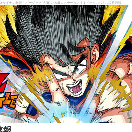
きサイヤの鼓動】バーダック(大猿)のLV最大ステータス！ | ドッカンバトル攻略速報
速報