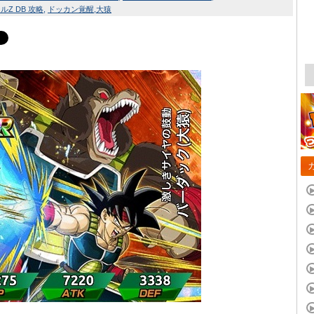
Z DB 攻略
ドッカン覚醒
大猿