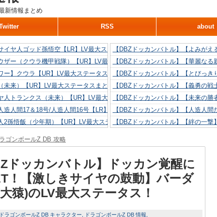
最新情報まとめ
Twitter
RSS
about
サイヤ人ゴッド孫悟空【LR】LV最大ステータスまとめ！
【DBZドッカンバトル】【よみがえ
ウザー（クウラ機甲戦隊）【UR】LV最大ステータスまとめ！
【DBZドッカンバトル】【華麗なる
ワー】クウラ【UR】LV最大ステータスまとめ！
【DBZドッカンバトル】【とびっき
（未来）【UR】LV最大ステータスまとめ！
【DBZドッカンバトル】【義勇の戦
ヤ人トランクス（未来）【UR】LV最大ステータスまとめ！
【DBZドッカンバトル】【未来の勝
造人間17＆18号/人造人間16号【LR】LV最大ステータスまとめ！
【DBZドッカンバトル】【人造人間た
人2孫悟飯（少年期）【UR】LV最大ステータスまとめ！
【DBZドッカンバトル】【絆の一撃
造人間18号【UR】LV最大ステータスまとめ！
【DBZドッカンバトル】【抗い続け
ラゴンボールZ DB 攻略
リリン【UR】LV最大ステータスまとめ！
【DBZドッカンバトル】【技巧とひ
人間16号【UR】LV最大ステータスまとめ！
【DBZドッカンバトル】【新たに得
BZドッカンバトル】ドッカン覚醒に
ET！【激しきサイヤの鼓動】バーダ
(大猿)のLV最大ステータス！
ドラゴンボールZ DB キャラクター
ドラゴンボールZ DB 情報