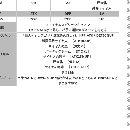
速
UR
29
巨大化
純粋サイヤ人
P
ATK
DEF
LV
75
7220
3338
100
ファイナルスピリッツキャノン
殺技
1ターンATKが上昇し、相手に超特大ダメージを与える
ースキル
「巨大化」カテゴリと速属性の気力+3、HPとATKとDEF50％UP
戦闘民族サイヤ人 【ATK700UP】
サイヤ人の血 【気力+1】
バーダックチーム 【気力+1】
スキル
サイヤ人の誇り 【ATK15％UP】
巨大化 【気力+2】
サイヤの咆哮 【ATK25％UP】
勇名戦士
ブスキル
自身のATKとDEF50％UP＆敵が2体以上いるとさらにATK50％UP＆と
きどき大猿化