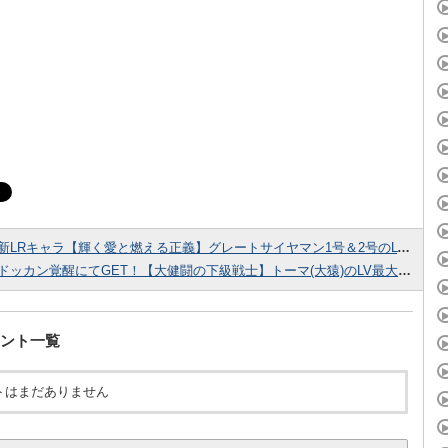
新LRキャラ【輝く愛と燃える正義】グレートサイヤマン1号＆2号のLV最大ステータス詳細！
ドッカン覚醒にてGET！【大健闘の下級戦士】トーマ(大猿)のLV最大ステータス！
ント一覧
トはまだありません