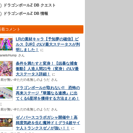
ドラゴンボールZ DB クエスト
ドラゴンボールZ DB 情報
新着コメント
LRの素材キャラ【予知夢の確信】ビ
ルス【UR】のLV最大ステータスが判
明しました！
anielsHump
さん
条件を満たすと変身！【凶暴な捕食
衝動】人造人間21号（変身）のLV最
大ステータス詳細！
名前が無い＠ただの名無しのようだ
さん
ドラゴンボールが取れない!! 恐怖の
再来ステージ『華麗なる連携』に出
てくる6星球を獲得する方法まとめ！
名前が無い＠ただの名無しのようだ
さん
ゼノバースコラボガシャ開催中！高
頻度気絶を生む魔神ドミグラ&超サイ
ヤ人トランクスゼノが強い！！