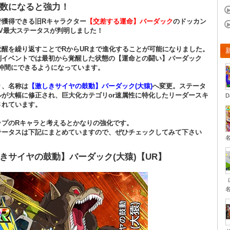
数になると強力！
で獲得できる旧Rキャラクター
【交差する運命】バーダック
のドッカン
LV最大ステータスが判明しました！
覚醒を繰り返すことでRからURまで進化することが可能になりました。
刻イベントでは最初から覚醒した状態の【運命との闘い】バーダック
も仲間にできるようになっています。
り、名称は
【激しきサイヤの鼓動】バーダック(大猿)
へ変更。ステータ
ルが大幅に修正され、巨大化カテゴリor速属性に特化したリーダースキ
D
されています。
ップのRキャラと考えるとかなりの強化です。
テータスは下記にまとめていますので、ぜひチェックしてみて下さい
きサイヤの鼓動】バーダック(大猿)【UR】