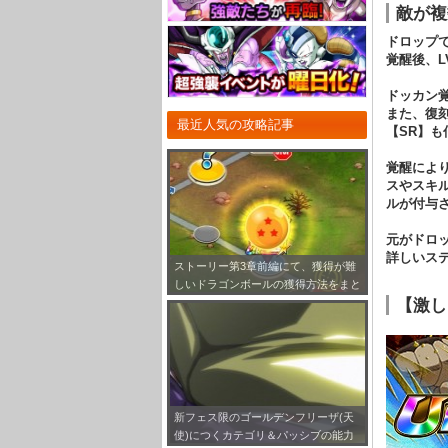
敵が複
ドロップ
覚醒後、
ドッカン
また、復
最近人気の攻略記事
【SR】
覚醒によ
スやスキ
ルが付与
元がドロ
詳しいス
ストーリー第3章前編にて、獲得が難
しいドラゴンボールの獲得方法をまと
【激し
めてみました！
新フェス限のゴールデンフリーザ(天
使)につくカテゴリ＆パッシブの能力