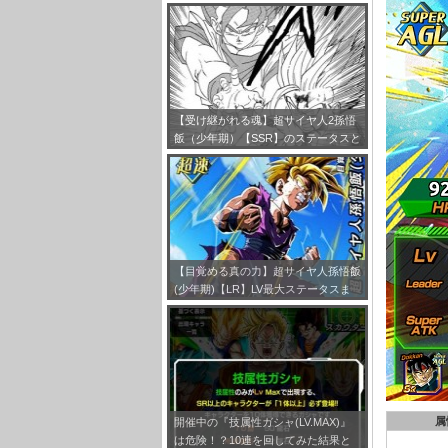
とは！？
【受け継がれる魂】超サイヤ人2孫悟
飯（少年期）【SSR】のステータスと
キャラクター評価まとめ
【目覚める真の力】超サイヤ人孫悟飯
(少年期)【LR】LV最大ステータスま
とめ！
属
開催中の『技属性ガシャ(LV.MAX)』
は危険！？10連を回してみた結果と