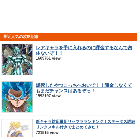
最近人気の攻略記事
レアキャラを手に入れるのに課金するなんて勿
体ないぞ！！
1609761 view
爆死したやつこっちへおいで！！課金しなくて
もまだチャンスはあるぞっ！
1592197 view
新キャラ対応最新リセマラランキング！ステータス詳細
リンクスキル付きでまとめてみた！
721816 view