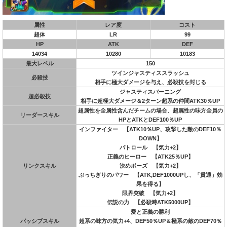
属性
レア度
コスト
超体
LR
99
HP
ATK
DEF
14034
10280
10183
最大レベル
150
ツインジャスティススラッシュ
必殺技
相手に極大ダメージを与え、必殺技を封じる
ジャスティスバーニング
超必殺技
相手に超極大ダメージ＆2ターン超系の仲間ATK30％UP
超属性を全属性含んだチームの場合、超属性の味方全員の
リーダースキル
HPとATKとDEF100％UP
インファイター 【ATK10％UP、攻撃した敵のDEF10％
DOWN】
パトロール 【気力+2】
正義のヒーロー 【ATK25％UP】
リンクスキル
決めポーズ 【気力+2】
ぶっちぎりのパワー 【ATK,DEF1000UPし、「貫通」効
果を得る】
限界突破 【気力+2】
伝説の力 【必殺時ATK5000UP】
愛と正義の勝利
パッシブスキル
超系の味方の気力+4、DEF50％UP＆極系の敵のDEF70％