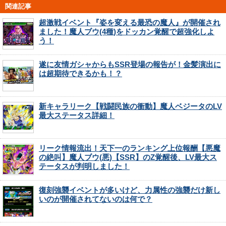
関連記事
超激戦イベント『姿を変える最恐の魔人』が開催され
ました！魔人ブウ(4種)をドッカン覚醒で超強化しよ
う！
遂に友情ガシャからもSSR登場の報告が！金髪演出に
は超期待できるかも！？
新キャラリーク【戦闘民族の衝動】魔人ベジータのLV
最大ステータス詳細！
リーク情報流出！天下一のランキング上位報酬【悪魔
の絶叫】魔人ブウ(悪)【SSR】のZ覚醒後、LV最大ス
テータスが判明しました！
復刻強襲イベントが多いけど、力属性の強襲だけ新し
いのが開催されてないのは何で？