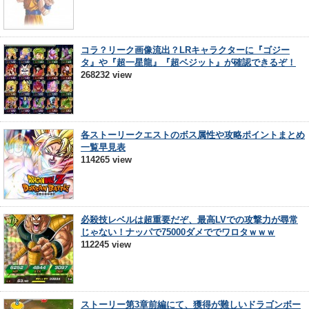
コラ？リーク画像流出？LRキャラクターに『ゴジー
タ』や『超一星龍』『超ベジット』が確認できるぞ！
268232 view
各ストーリークエストのボス属性や攻略ポイントまとめ
一覧早見表
114265 view
必殺技レベルは超重要だぞ、最高LVでの攻撃力が尋常
じゃない！ナッパで75000ダメででワロタｗｗｗ
112245 view
ストーリー第3章前編にて、獲得が難しいドラゴンボー