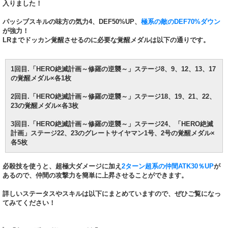
入りました！
パッシブスキルの味方の気力4、DEF50%UP、
極系の敵のDEF70%ダウン
が強力！
LRまでドッカン覚醒させるのに必要な覚醒メダルは以下の通りです。
1回目.「HERO絶滅計画～修羅の逆襲～」ステージ8、9、12、13、17
の覚醒メダル×各1枚
2回目.「HERO絶滅計画～修羅の逆襲～」ステージ18、19、21、22、
23の覚醒メダル×各3枚
3回目.「HERO絶滅計画～修羅の逆襲～」ステージ24、「HERO絶滅
計画」ステージ22、23のグレートサイヤマン1号、2号の覚醒メダル×
各5枚
必殺技を使うと、超極大ダメージに加え
2ターン超系の仲間ATK30％UP
が
あるので、仲間の攻撃力を簡単に上昇させることができます。
詳しいステータスやスキルは以下にまとめていますので、ぜひご覧になっ
てみてください！