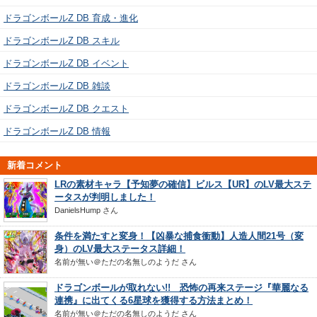
ドラゴンボールZ DB 育成・進化
ドラゴンボールZ DB スキル
ドラゴンボールZ DB イベント
ドラゴンボールZ DB 雑談
ドラゴンボールZ DB クエスト
ドラゴンボールZ DB 情報
新着コメント
LRの素材キャラ【予知夢の確信】ビルス【UR】のLV最大ステ
ータスが判明しました！
DanielsHump
さん
条件を満たすと変身！【凶暴な捕食衝動】人造人間21号（変
身）のLV最大ステータス詳細！
名前が無い＠ただの名無しのようだ
さん
ドラゴンボールが取れない!! 恐怖の再来ステージ『華麗なる
連携』に出てくる6星球を獲得する方法まとめ！
名前が無い＠ただの名無しのようだ
さん