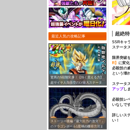
超絶特
最近人気の攻略記事
SSRキャ
ステータ
限界突破
R】
に変化
必殺技の
という壊
驚異の5段階変身！【熱く震える力】
超サイヤ人孫悟空のLV最大ステータ
ステータ
ス！
アップ
し
必殺技レ
いなしで
詳しいス
い！
ストーリー後編『最大出力の激突！』
のドラゴンボール1星球の獲得方法ま