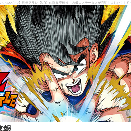
力のごあいさつ】則巻アラレ【UR】の限界突破後、LV最大ステータスが判明しました！ | 
速報