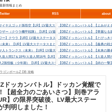
最新情報まとめ
Twitter
RSS
about
サイヤ人ゴッド孫悟空【LR】LV最大ステータスまとめ！
【DBZドッカンバトル】【よみがえ
ウザー（クウラ機甲戦隊）【UR】LV最大ステータスまとめ！
【DBZドッカンバトル】【華麗なる
ワー】クウラ【UR】LV最大ステータスまとめ！
【DBZドッカンバトル】【とびっき
（未来）【UR】LV最大ステータスまとめ！
【DBZドッカンバトル】【義勇の戦
ヤ人トランクス（未来）【UR】LV最大ステータスまとめ！
【DBZドッカンバトル】【未来の勝
造人間17＆18号/人造人間16号【LR】LV最大ステータスまとめ！
【DBZドッカンバトル】【人造人間た
人2孫悟飯（少年期）【UR】LV最大ステータスまとめ！
【DBZドッカンバトル】【絆の一撃
造人間18号【UR】LV最大ステータスまとめ！
【DBZドッカンバトル】【抗い続け
ラゴンボールZ DB 攻略
リリン【UR】LV最大ステータスまとめ！
【DBZドッカンバトル】【技巧とひ
人間16号【UR】LV最大ステータスまとめ！
【DBZドッカンバトル】【新たに得
BZドッカンバトル】ドッカン覚醒で
T！【超全力のごあいさつ】則巻アラ
UR】の限界突破後、LV最大ステー
が判明しました！