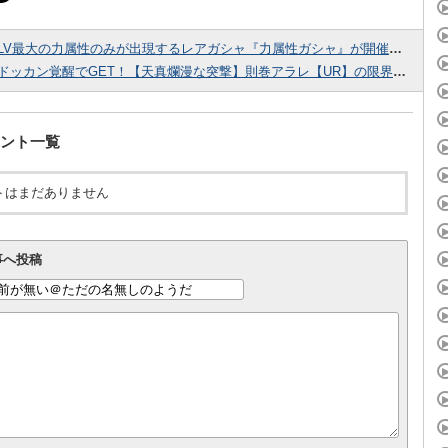
LV最大の力属性のみが出現するレアガシャ『力属性ガシャ』が開催中！10連で老界王神のオマケ付き！
ドッカン覚醒でGET！【天真爛漫な突撃】則巻アラレ【UR】の限界突破後、LV最大ステータスが判明しました！
ント一覧
トはまだありません
事へ投稿