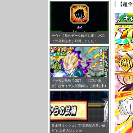
とめ！
【超全
会心と追撃のデータ解析結果！LV20
での発動確率が判明しました！
ドッカン覚醒でGET！【邪気の発
散】超サイヤ人孫悟飯(GT)(寄生)【U
R】のLV最大ステータスが判明しまし
た！
界王神ミッションで”難易度の高い条
件”の攻略方法まとめ！