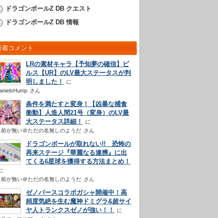
ドラゴンボールZ DB クエスト
ドラゴンボールZ DB 情報
新着コメント
LRの素材キャラ【予知夢の確信】ビ
ルス【UR】のLV最大ステータスが判
明しました！
anielsHump
さん
条件を満たすと変身！【凶暴な捕食
衝動】人造人間21号（変身）のLV最
大ステータス詳細！
名前が無い＠ただの名無しのようだ
さん
ドラゴンボールが取れない!! 恐怖の
再来ステージ『華麗なる連携』に出
てくる6星球を獲得する方法まとめ！
名前が無い＠ただの名無しのようだ
さん
ゼノバースコラボガシャ開催中！高
頻度気絶を生む魔神ドミグラ&超サイ
ヤ人トランクスゼノが強い！！