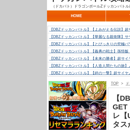
（ドカバト）ドラゴンボールZドッカンバトル
HOME
【DBZドッカンバトル】【よみがえる伝説】超
【DBZドッカンバトル】【華麗なる親衛隊】サ
【DBZドッカンバトル】【とびっきりの究極パ
【DBZドッカンバトル】【義勇の戦士】孫悟飯
【DBZドッカンバトル】【未来の勝者】超サイ
【DBZドッカンバトル】【人造人間たちの旅】人
【DBZドッカンバトル】【絆の一撃】超サイヤ
【DBZドッカンバトル】【抗い続ける精神力】人
TOP
>
ド
【DBZドッカンバトル】【技巧とひらめき】ク
【DBZドッカンバトル】【新たに得た好機】人造
【D
GE
レ【
タス