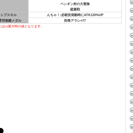
ペンギン村の大冒険
超激戦
ッシブスキル
んちゃ！:必殺技発動時にATK120%UP
専用覚醒メダル
則巻アラレ×77
スはLv最大時の値となります。