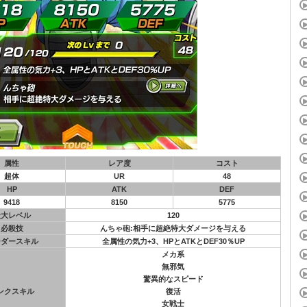
属性
レア度
コスト
超体
UR
48
HP
ATK
DEF
9418
8150
5775
最大レベル
120
必殺技
んちゃ砲:相手に超絶特大ダメージを与える
ーダースキル
全属性の気力+3、HPとATKとDEF30％UP
メカ系
無邪気
驚異的なスピード
ンクスキル
復活
女戦士