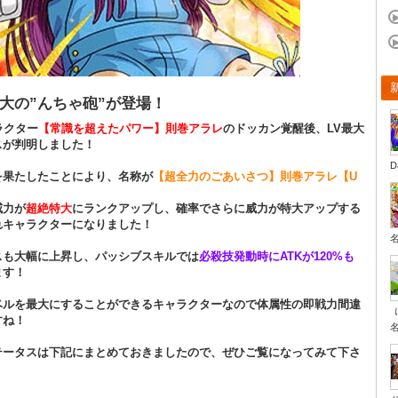
大の”んちゃ砲”が登場！
ラクター
【常識を超えたパワー】則巻アラレ
のドッカン覚醒後、LV最大
スが判明しました！
D
を果たしたことにより、名称が
【超全力のごあいさつ】則巻アラレ【U
威力が
超絶特大
にランクアップし、確率でさらに威力が特大アップする
れキャラクターになりました！
スも大幅に上昇し、パッシブスキルでは
必殺技発動時にATKが120%も
ます！
ベルを最大にすることができるキャラクターなので体属性の即戦力間違
すね！
テータスは下記にまとめておきましたので、ぜひご覧になってみて下さ