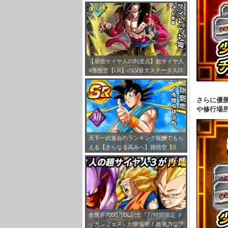
まとめ
【最強サイヤ人の到達点】超サイヤ人
4孫悟空【LR】のLV最大ステータス詳
細！
さらに優
や修行場
天下一武道会のランキング報酬でもら
える【さらなる高みへ】孫悟空【S
R】のステータス詳細が判明しまし
た！
全世界7000万DL記念『77時間限定 ド
ッカンフェス』が開催中！超強力なフ