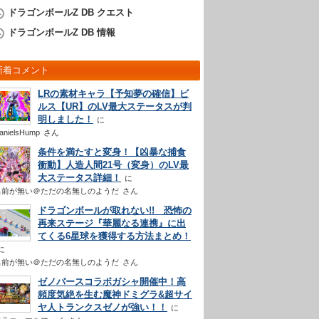
ドラゴンボールZ DB クエスト
ドラゴンボールZ DB 情報
新着コメント
LRの素材キャラ【予知夢の確信】ビ
ルス【UR】のLV最大ステータスが判
明しました！
anielsHump
さん
条件を満たすと変身！【凶暴な捕食
衝動】人造人間21号（変身）のLV最
大ステータス詳細！
名前が無い＠ただの名無しのようだ
さん
ドラゴンボールが取れない!! 恐怖の
再来ステージ『華麗なる連携』に出
てくる6星球を獲得する方法まとめ！
名前が無い＠ただの名無しのようだ
さん
ゼノバースコラボガシャ開催中！高
頻度気絶を生む魔神ドミグラ&超サイ
ヤ人トランクスゼノが強い！！