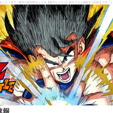
れました！天下一限定の新SSRキャラは【膨大なパワー】超サイヤ人孫悟空【SSR】です！ |
速報