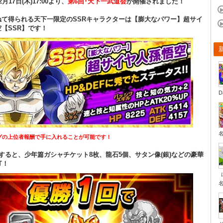
月17日(木)17:00より、
第6回･天下一武道会
が開催されました！
ねて得られる天下一限定のSSRキャラクターは【膨大なパワー】超サイ
【SSR】です！
D
グの上位者報酬で手に入れることが可能です！
すると、少年篇ガシャチケット8枚、龍石5個、サタン像(銀)などの豪華
T！