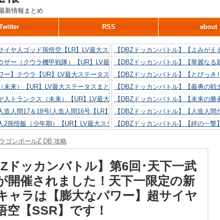
最新情報まとめ
Twitter
RSS
about
サイヤ人ゴッド孫悟空【LR】LV最大ステータスまとめ！
【DBZドッカンバトル】【よみがえ
ウザー（クウラ機甲戦隊）【UR】LV最大ステータスまとめ！
【DBZドッカンバトル】【華麗なる
ワー】クウラ【UR】LV最大ステータスまとめ！
【DBZドッカンバトル】【とびっき
（未来）【UR】LV最大ステータスまとめ！
【DBZドッカンバトル】【義勇の戦
ヤ人トランクス（未来）【UR】LV最大ステータスまとめ！
【DBZドッカンバトル】【未来の勝
造人間17＆18号/人造人間16号【LR】LV最大ステータスまとめ！
【DBZドッカンバトル】【人造人間た
人2孫悟飯（少年期）【UR】LV最大ステータスまとめ！
【DBZドッカンバトル】【絆の一撃
造人間18号【UR】LV最大ステータスまとめ！
【DBZドッカンバトル】【抗い続け
ラゴンボールZ DB 攻略
リリン【UR】LV最大ステータスまとめ！
【DBZドッカンバトル】【技巧とひ
人間16号【UR】LV最大ステータスまとめ！
【DBZドッカンバトル】【新たに得
BZドッカンバトル】第6回･天下一武
が開催されました！天下一限定の新
Rキャラは【膨大なパワー】超サイヤ
悟空【SSR】です！