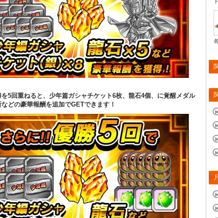
勝を5回重ねると、少年篇ガシャチケット6枚、龍石4個、に覚醒メダル
所などの豪華報酬を追加でGETできます！