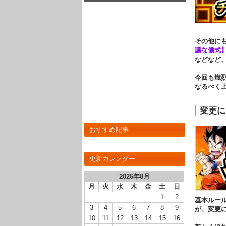
ェス限定キャラ3体をてにいれよう！
その他に
議な儀式】
などなど
今回も熾
なるべく
変更に
おすすめ記事
更新カレンダー
2026年8月
月
火
水
木
金
土
日
1
2
基本ルー
3
4
5
6
7
8
9
が、変更
10
11
12
13
14
15
16