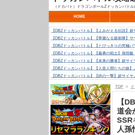
（ドカバト）ドラゴンボールZドッカンバトル
HOME
【DBZドッカンバトル】【よみがえる伝説】超
【DBZドッカンバトル】【華麗なる親衛隊】サ
【DBZドッカンバトル】【とびっきりの究極パ
【DBZドッカンバトル】【義勇の戦士】孫悟飯
【DBZドッカンバトル】【未来の勝者】超サイ
【DBZドッカンバトル】【人造人間たちの旅】人
【DBZドッカンバトル】【絆の一撃】超サイヤ
【DBZドッカンバトル】【抗い続ける精神力】人
TOP
>
ド
【DBZドッカンバトル】【技巧とひらめき】ク
【DBZドッカンバトル】【新たに得た好機】人造
【D
道会
SS
人孫