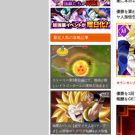
遂に本日12
優勝を重
ヤ人孫悟空
最近人気の攻略記事
ストーリー第3章前編にて、獲得が難
※ランキン
しいドラゴンボールの獲得方法をまと
めてみました！
優勝を1回
報酬をGE
極限Zバトル【超サイヤ人3ゴテンク
ス】が開催中！クリア報酬&ボス情報