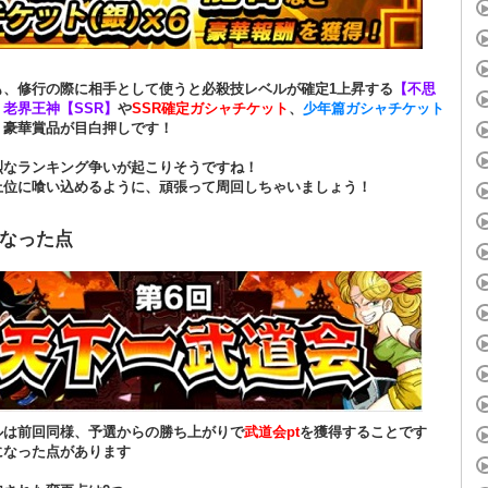
も、修行の際に相手として使うと必殺技レベルが確定1上昇する
【不思
老界王神【SSR】
や
SSR確定ガシャチケット
、
少年篇ガシャチケット
、豪華賞品が目白押しです！
烈なランキング争いが起こりそうですね！
上位に喰い込めるように、頑張って周回しちゃいましょう！
なった点
ルは前回同様、予選からの勝ち上がりで
武道会pt
を獲得することです
になった点があります