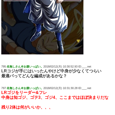
795:
名無しさん＠お腹いっぱい。
2018/02/12(月) 10:30:52.93 ID:___.net
LRコジが手にはいったんやけど中身が少なくてつらい
最適パってどんな編成があるかな？
797:
名無しさん＠お腹いっぱい。
2018/02/12(月) 10:31:30.28 ID:___.net
LRゴジをリーダー&フレ
中身は知ゴジ、ゴテ3、ゴジ4、ここまではほぼ決まりだな
残り2体は何がいいか、、、