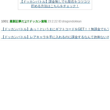
【ドッカンバトル】課金無しでも龍石をコツコツ
貯める方法はこちらをチェック！
1001:
最新記事だよ!!ドッカン速報
23:2:22 ID:dragondokkan
【ドッカンバトル】あっ！というまにギフトコードをGET！！無課金でも
【ドッカンバトル】レアキャラを手に入れるのに課金するなんて勿体ないぞ