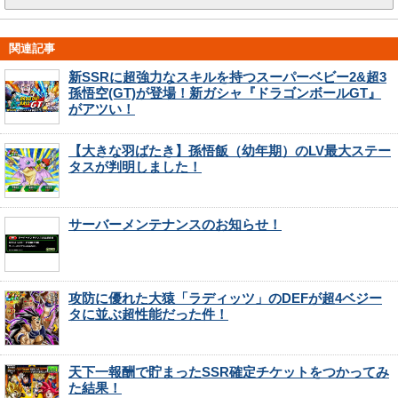
関連記事
新SSRに超強力なスキルを持つスーパーベビー2&超3
孫悟空(GT)が登場！新ガシャ『ドラゴンボールGT』
がアツい！
【大きな羽ばたき】孫悟飯（幼年期）のLV最大ステー
タスが判明しました！
サーバーメンテナンスのお知らせ！
攻防に優れた大猿「ラディッツ」のDEFが超4ベジー
タに並ぶ超性能だった件！
天下一報酬で貯まったSSR確定チケットをつかってみ
た結果！