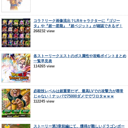
コラ？リーク画像流出？LRキャラクターに『ゴジー
タ』や『超一星龍』『超ベジット』が確認できるぞ！
268232 view
各ストーリークエストのボス属性や攻略ポイントまとめ
一覧早見表
114265 view
必殺技レベルは超重要だぞ、最高LVでの攻撃力が尋常
じゃない！ナッパで75000ダメででワロタｗｗｗ
112245 view
ストーリー第3章前編にて、獲得が難しいドラゴンボー