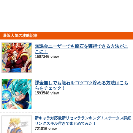
最近人気の攻略記事
無課金ユーザーでも龍石を獲得できる方法がこ
こに！
1607346 view
課金無しでも龍石をコツコツ貯める方法はこち
らをチェック！
1593548 view
新キャラ対応最新リセマラランキング！ステータス詳細
リンクスキル付きでまとめてみた！
721816 view