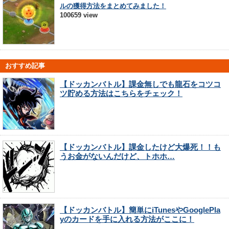
ルの獲得方法をまとめてみました！
100659 view
おすすめ記事
【ドッカンバトル】課金無しでも龍石をコツコ
ツ貯める方法はこちらをチェック！
【ドッカンバトル】課金したけど大爆死！！も
うお金がないんだけど、トホホ…
【ドッカンバトル】簡単にiTunesやGooglePla
yのカードを手に入れる方法がここに！