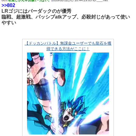
805:
名無しさん＠お腹いっぱい。
2018/02/12(月) 10:44:29.05 ID:___.net
>>802
LRゴジにはバーダックのが優秀
臨戦、超激戦、パッシブatkアップ、必殺封じがあって使い
やすい
【ドッカンバトル】無課金ユーザーでも龍石を獲
得できる方法がここに！