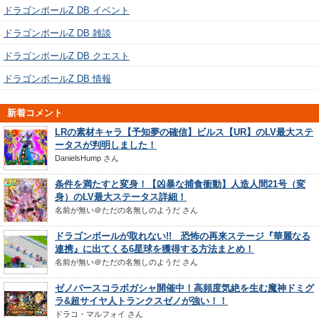
ドラゴンボールZ DB イベント
ドラゴンボールZ DB 雑談
ドラゴンボールZ DB クエスト
ドラゴンボールZ DB 情報
新着コメント
LRの素材キャラ【予知夢の確信】ビルス【UR】のLV最大ステ
ータスが判明しました！
DanielsHump
さん
条件を満たすと変身！【凶暴な捕食衝動】人造人間21号（変
身）のLV最大ステータス詳細！
名前が無い＠ただの名無しのようだ
さん
ドラゴンボールが取れない!! 恐怖の再来ステージ『華麗なる
連携』に出てくる6星球を獲得する方法まとめ！
名前が無い＠ただの名無しのようだ
さん
ゼノバースコラボガシャ開催中！高頻度気絶を生む魔神ドミグ
ラ&超サイヤ人トランクスゼノが強い！！
ドラコ・マルフォイ
さん