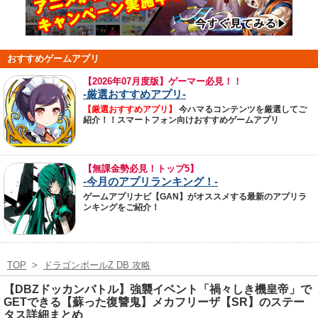
おすすめゲームアプリ
【
2026年07月度版】ゲーマー必見！！
-厳選おすすめアプリ-
【厳選おすすめアプリ】
今ハマるコンテンツを厳選してご
紹介！！スマートフォン向けおすすめゲームアプリ
【無課金勢必見！トップ5】
-今月のアプリランキング！-
ゲームアプリナビ【GAN】がオススメする最新のアプリラ
ンキングをご紹介！
TOP
>
ドラゴンボールZ DB 攻略
【DBZドッカンバトル】強襲イベント「禍々しき機皇帝」で
GETできる【蘇った復讐鬼】メカフリーザ【SR】のステー
タス詳細まとめ