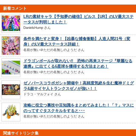
新着コメント
LRの素材キャラ【予知夢の確信】ビルス【UR】のLV最大ステ
ータスが判明しました！
DanielsHump
さん
条件を満たすと変身！【凶暴な捕食衝動】人造人間21号（変
身）のLV最大ステータス詳細！
名前が無い＠ただの名無しのようだ
さん
ドラゴンボールが取れない!! 恐怖の再来ステージ『華麗なる
連携』に出てくる6星球を獲得する方法まとめ！
名前が無い＠ただの名無しのようだ
さん
ゼノバースコラボガシャ開催中！高頻度気絶を生む魔神ドミグ
ラ&超サイヤ人トランクスゼノが強い！！
ドラコ・マルフォイ
さん
攻略に役立つ裏技や豆知識をまとめてみました！「？」マスに
のってすぐタスクキルをすると･･･
名前が無い＠ただの名無しのようだ
さん
関連サイトリンク集