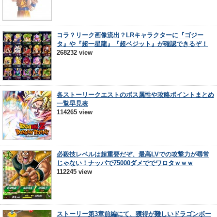
コラ？リーク画像流出？LRキャラクターに『ゴジー
タ』や『超一星龍』『超ベジット』が確認できるぞ！
268232 view
各ストーリークエストのボス属性や攻略ポイントまとめ
一覧早見表
114265 view
必殺技レベルは超重要だぞ、最高LVでの攻撃力が尋常
じゃない！ナッパで75000ダメででワロタｗｗｗ
112245 view
ストーリー第3章前編にて、獲得が難しいドラゴンボー