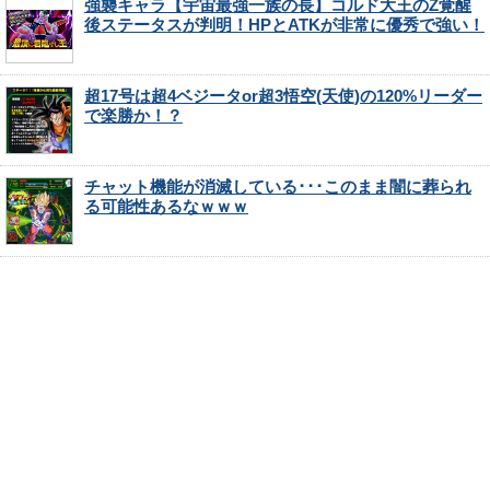
強襲キャラ【宇宙最強一族の長】コルド大王のZ覚醒
後ステータスが判明！HPとATKが非常に優秀で強い！
超17号は超4ベジータor超3悟空(天使)の120%リーダー
で楽勝か！？
チャット機能が消滅している･･･このまま闇に葬られ
る可能性あるなｗｗｗ