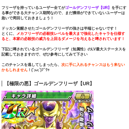
フリーザを持っているユーザー全てが
ゴールデンフリーザ【UR】
を手にす
る事ができる大チャンス期間なので、まだ獲得ができていないユーザーは
急いで周回しておきましょう！
ドッカン覚醒させたゴールデンフリーザの強さは半端じゃないです！
とくに、
メカフリーザの必殺技レベルを最大まで強化したキャラを仕様す
ると、本家の必殺技の威力を上回るダメージを与えると噂されています！
下記に噂されているゴールデンフリーザ（知属性）のLV最大ステータスを
記載しておきますので、ぜひ参考にしてみて下さい
このチャンスを逃してしまったら、
次に手に入れるチャンスはもう来ない
かもしれません
！(´;ω;`)ﾌﾞﾜｯ
【極限の悪】ゴールデンフリーザ【UR】