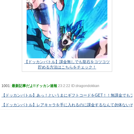
【ドッカンバトル】課金無しでも龍石をコツコツ
貯める方法はこちらをチェック！
1001:
最新記事だよ!!ドッカン速報
23:2:22 ID:dragondokkan
【ドッカンバトル】あっ！というまにギフトコードをGET！！無課金でも
【ドッカンバトル】レアキャラを手に入れるのに課金するなんて勿体ないぞ