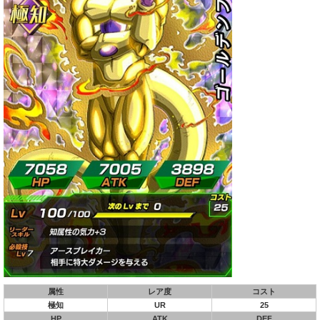
属性
レア度
コスト
極知
UR
25
HP
ATK
DEF