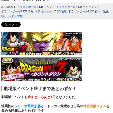
2015/05/14
ドラゴンボールZ DB イベント
ドラゴンボールZ DB キャラクター
ドラゴンボールZ DB 情報
ドラゴンボールZ DB 攻略
ドラゴンボールZ DB 育成・進化
UR
ドッカン覚醒
劇場版イベント終了まであとわずか！
劇場版イベントも
残すところあと1日
となりました
速属性の
フリーザ最終形態
と、ドッカン覚醒させる為の
特殊覚醒メダル
を
集める時間はあとわずかです