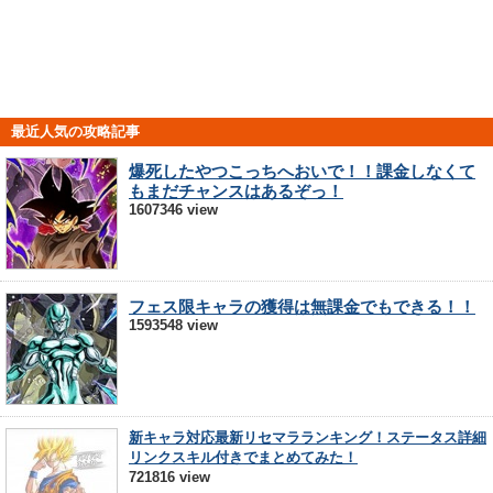
最近人気の攻略記事
爆死したやつこっちへおいで！！課金しなくて
もまだチャンスはあるぞっ！
1607346 view
フェス限キャラの獲得は無課金でもできる！！
1593548 view
新キャラ対応最新リセマラランキング！ステータス詳細
リンクスキル付きでまとめてみた！
721816 view