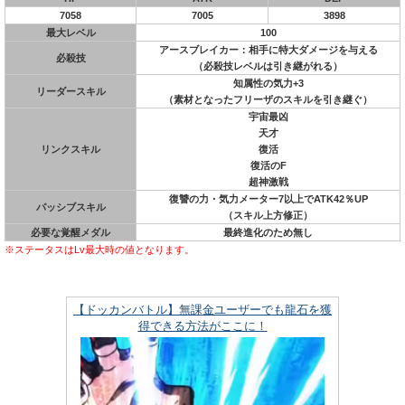
7058
7005
3898
最大レベル
100
アースブレイカー：相手に特大ダメージを与える
必殺技
（必殺技レベルは引き継がれる）
知属性の気力+3
リーダースキル
（素材となったフリーザのスキルを引き継ぐ）
宇宙最凶
天才
リンクスキル
復活
復活のF
超神激戦
復讐の力・気力メーター7以上でATK42％UP
パッシブスキル
（スキル上方修正）
必要な覚醒メダル
最終進化のため無し
※ステータスはLv最大時の値となります。
【ドッカンバトル】無課金ユーザーでも龍石を獲
得できる方法がここに！