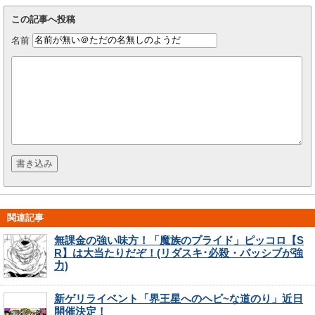
この記事へ投稿
名前
関連記事
無課金の強い味方！「魔族のプライド」ピッコロ【S
R】は大当たりだぞ！(リダスキ･必殺・パッシブが強
力)
新ゲリライベント「界王星へのヘビ~な道のり」近日
開催決定！