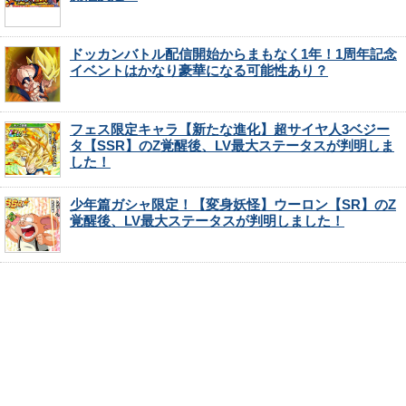
ドッカンバトル配信開始からまもなく1年！1周年記念
イベントはかなり豪華になる可能性あり？
フェス限定キャラ【新たな進化】超サイヤ人3ベジー
タ【SSR】のZ覚醒後、LV最大ステータスが判明しま
した！
少年篇ガシャ限定！【変身妖怪】ウーロン【SR】のZ
覚醒後、LV最大ステータスが判明しました！