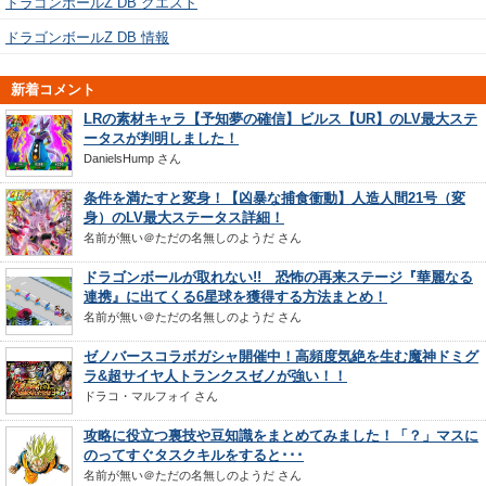
ドラゴンボールZ DB クエスト
ドラゴンボールZ DB 情報
新着コメント
LRの素材キャラ【予知夢の確信】ビルス【UR】のLV最大ステ
ータスが判明しました！
DanielsHump
さん
条件を満たすと変身！【凶暴な捕食衝動】人造人間21号（変
身）のLV最大ステータス詳細！
名前が無い＠ただの名無しのようだ
さん
ドラゴンボールが取れない!! 恐怖の再来ステージ『華麗なる
連携』に出てくる6星球を獲得する方法まとめ！
名前が無い＠ただの名無しのようだ
さん
ゼノバースコラボガシャ開催中！高頻度気絶を生む魔神ドミグ
ラ&超サイヤ人トランクスゼノが強い！！
ドラコ・マルフォイ
さん
攻略に役立つ裏技や豆知識をまとめてみました！「？」マスに
のってすぐタスクキルをすると･･･
名前が無い＠ただの名無しのようだ
さん