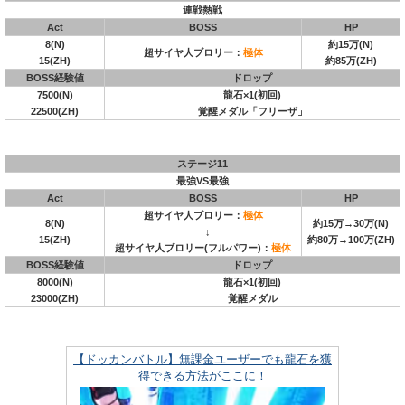
連戦熱戦
Act
BOSS
HP
8(N)
約15万(N)
超サイヤ人ブロリー：
極体
15(ZH)
約85万(ZH)
BOSS経験値
ドロップ
7500(N)
龍石×1(初回)
22500(ZH)
覚醒メダル「フリーザ」
ステージ11
最強VS最強
Act
BOSS
HP
超サイヤ人ブロリー：
極体
8(N)
約15万→30万(N)
↓
15(ZH)
約80万→100万(ZH)
超サイヤ人ブロリー(フルパワー)：
極体
BOSS経験値
ドロップ
8000(N)
龍石×1(初回)
23000(ZH)
覚醒メダル
【ドッカンバトル】無課金ユーザーでも龍石を獲
得できる方法がここに！