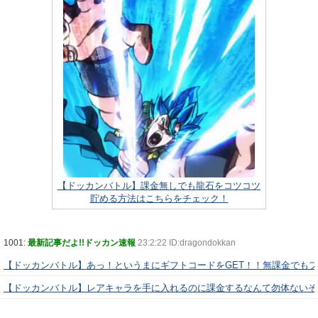
【ドッカンバトル】課金無しでも龍石をコツコツ
貯める方法はこちらをチェック！
1001:
最新記事だよ!!ドッカン速報
23:2:22 ID:dragondokkan
【ドッカンバトル】あっ！というまにギフトコードをGET！！無課金でも
【ドッカンバトル】レアキャラを手に入れるのに課金するなんて勿体ないぞ