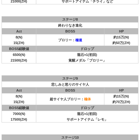
21000(ZH)
サポートアイテム「チライ」など
ステージ8
終わりなき進化
Act
BOSS
HP
8(N)
約15万(N)
ブロリー：
極速
15(ZH)
約50万(ZH)
BOSS経験値
ドロップ
6500(N)
龍石×1(初回)
21500(ZH)
覚醒メダル「ブロリー」
ステージ9
悲しみと怒りのサイヤ人
Act
BOSS
HP
8(N)
約15万(N)
超サイヤ人ブロリー：
極体
15(ZH)
約70万(ZH)
BOSS経験値
ドロップ
7000(N)
龍石×1(初回)
17500(ZH)
サポートアイテム「レモ」
ステージ10