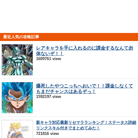
最近人気の攻略記事
レアキャラを手に入れるのに課金するなんて勿
体ないぞ！！
1609761 view
爆死したやつこっちへおいで！！課金しなくて
もまだチャンスはあるぞっ！
1592197 view
新キャラ対応最新リセマラランキング！ステータス詳細
リンクスキル付きでまとめてみた！
721816 view