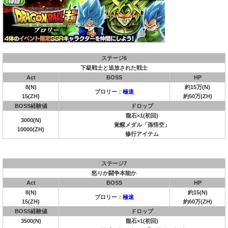
ステージ6
下級戦士と追放された戦士
Act
BOSS
HP
8(N)
約15万(N)
ブロリー：
極速
15(ZH)
約50万(ZH)
BOSS経験値
ドロップ
龍石×1(初回)
3000(N)
覚醒メダル「孫悟空」
10000(ZH)
修行アイテム
ステージ7
怒りか闘争本能か
Act
BOSS
HP
8(N)
約15(N)
ブロリー：
極速
15(ZH)
約60万(ZH)
BOSS経験値
ドロップ
3500(N)
龍石×1(初回)