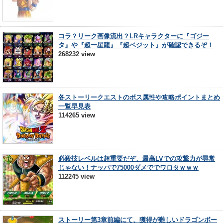
コラ？リーク画像流出？LRキャラクターに『ゴジー
タ』や『超一星龍』『超ベジット』が確認できるぞ！
268232 view
各ストーリークエストのボス属性や攻略ポイントまとめ
一覧早見表
114265 view
必殺技レベルは超重要だぞ、最高LVでの攻撃力が尋常
じゃない！ナッパで75000ダメででワロタｗｗｗ
112245 view
ストーリー第3章前編にて、獲得が難しいドラゴンボー