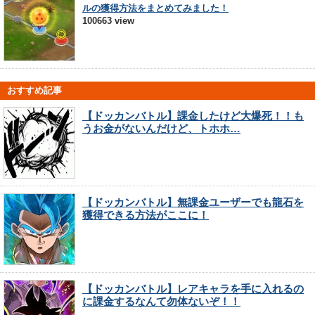
ルの獲得方法をまとめてみました！
100663 view
おすすめ記事
【ドッカンバトル】課金したけど大爆死！！も
うお金がないんだけど、トホホ…
【ドッカンバトル】無課金ユーザーでも龍石を
獲得できる方法がここに！
【ドッカンバトル】レアキャラを手に入れるの
に課金するなんて勿体ないぞ！！