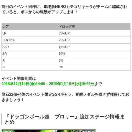
前回のイベント同様に、劇場版HEROカテゴリキャラがチームに編成され
ていると、ボスからの報酬がアップします！
レア
ドロップ率
LR
35%UP
UR(120)
25%UP
SSR
15%UP
SR
10%
R
5%
N
3%
イベント開催期間は
2018年12月14日(金)14:00～2019年1月16日(水)16:59分
まで
龍石22個+4体のイベント限定SSRキャラ、覚醒メダルを残さず獲得してお
きましょう！
『ドラゴンボール超 ブロリー』追加ステージ情報ま
とめ