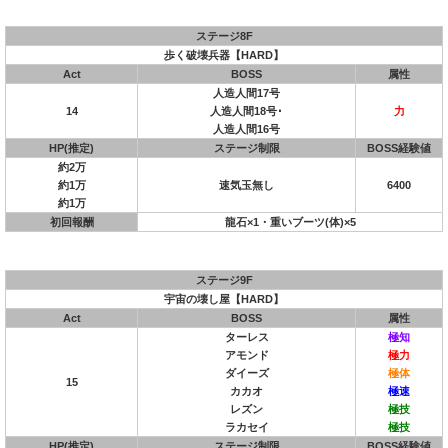
ステージ8F
歩く破壊兵器【HARD】
Act
BOSS
属性
人造人間17号
14
人造人間18号･
力
人造人間16号
HP(推定)
ステージ制限
BOSS経験値
約2万
約1万
速気玉無し
6400
約1万
初回報酬
龍石×1・重いブーツ(体)×5
ステージ9F
宇宙の壊し屋【HARD】
Act
BOSS
属性
ターレス
極知
アモンド
極力
ダイーズ
極体
15
カカオ
極速
レズン
極技
ラカセイ
極技
HP(推定)
ステージ制限
BOSS経験値