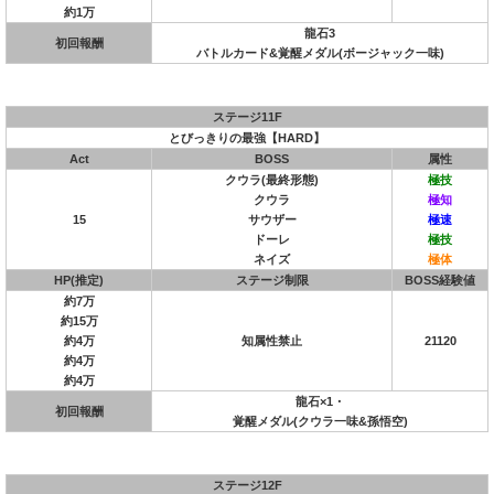
約1万
龍石3
初回報酬
バトルカード&覚醒メダル(ボージャック一味)
ステージ11F
とびっきりの最強【HARD】
Act
BOSS
属性
クウラ(最終形態)
極技
クウラ
極知
15
サウザー
極速
ドーレ
極技
ネイズ
極体
HP(推定)
ステージ制限
BOSS経験値
約7万
約15万
約4万
知属性禁止
21120
約4万
約4万
龍石×1・
初回報酬
覚醒メダル(クウラ一味&孫悟空)
ステージ12F