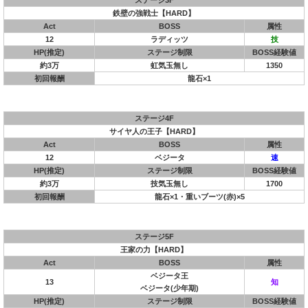
ステージ3F
鉄壁の強戦士【HARD】
Act
BOSS
属性
12
ラディッツ
技
HP(推定)
ステージ制限
BOSS経験値
約3万
虹気玉無し
1350
初回報酬
龍石×1
ステージ4F
サイヤ人の王子【HARD】
Act
BOSS
属性
12
ベジータ
速
HP(推定)
ステージ制限
BOSS経験値
約3万
技気玉無し
1700
初回報酬
龍石×1・重いブーツ(赤)×5
ステージ5F
王家の力【HARD】
Act
BOSS
属性
ベジータ王
13
知
ベジータ(少年期)
HP(推定)
ステージ制限
BOSS経験値