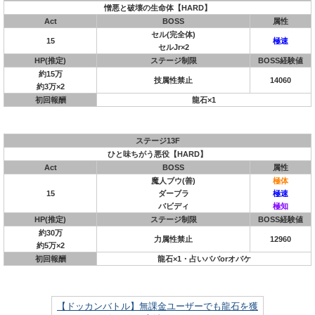
憎悪と破壊の生命体【HARD】
Act
BOSS
属性
セル(完全体)
15
極速
セルJr×2
HP(推定)
ステージ制限
BOSS経験値
約15万
技属性禁止
14060
約3万×2
初回報酬
龍石×1
ステージ13F
ひと味ちがう悪役【HARD】
Act
BOSS
属性
魔人ブウ(善)
極体
15
ダーブラ
極速
バビディ
極知
HP(推定)
ステージ制限
BOSS経験値
約30万
力属性禁止
12960
約5万×2
初回報酬
龍石×1・占いババorオバケ
【ドッカンバトル】無課金ユーザーでも龍石を獲