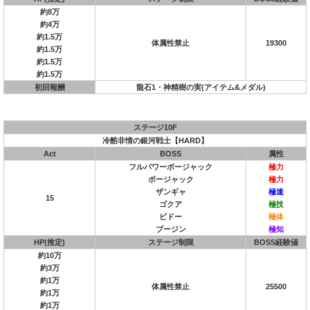
約8万
約4万
約1.5万
体属性禁止
19300
約1.5万
約1.5万
約1.5万
初回報酬
龍石1・神精樹の実(アイテム&メダル)
ステージ10F
冷酷非情の銀河戦士【HARD】
Act
BOSS
属性
フルパワーボージャック
極力
ボージャック
極力
ザンギャ
極速
15
ゴクア
極技
ビドー
極体
ブージン
極知
HP(推定)
ステージ制限
BOSS経験値
約10万
約3万
約1万
体属性禁止
25500
約1万
約1万