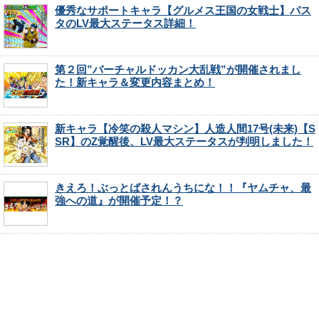
優秀なサポートキャラ【グルメス王国の女戦士】パス
タのLV最大ステータス詳細！
第２回”バーチャルドッカン大乱戦”が開催されまし
た！新キャラ＆変更内容まとめ！
新キャラ【冷笑の殺人マシン】人造人間17号(未来)【S
SR】のZ覚醒後、LV最大ステータスが判明しました！
きえろ！ぶっとばされんうちにな！！『ヤムチャ、最
強への道』が開催予定！？