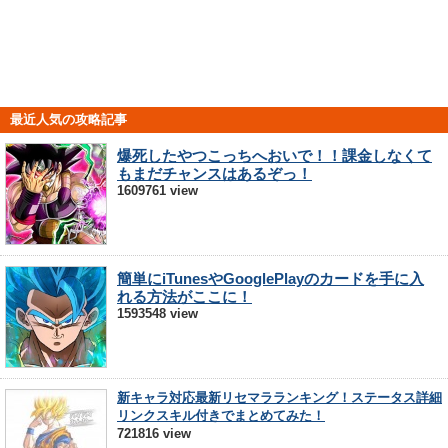
最近人気の攻略記事
爆死したやつこっちへおいで！！課金しなくて
もまだチャンスはあるぞっ！
1609761 view
簡単にiTunesやGooglePlayのカードを手に入
れる方法がここに！
1593548 view
新キャラ対応最新リセマラランキング！ステータス詳細
リンクスキル付きでまとめてみた！
721816 view