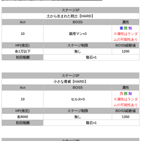
ステージ1F
土から生まれた戦士【HARD】
Act
BOSS
属性
速
:
技
:
知
10
栽培マン×3
※属性はランダ
ムの可能性あり
HP(推定)
ステージ制限
BOSS経験値
各1万以下
無し
1200
初回報酬
龍石×1
ステージ2F
小さな脅威【HARD】
Act
BOSS
属性
力
:
技
:
知
10
セルJr×3
※属性はランダ
ムの可能性あり
HP(推定)
ステージ制限
BOSS経験値
各8000
無し
1350
初回報酬
龍石×1