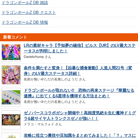
ドラゴンボールZ DB 雑談
ドラゴンボールZ DB クエスト
ドラゴンボールZ DB 情報
新着コメント
LRの素材キャラ【予知夢の確信】ビルス【UR】のLV最大ステ
ータスが判明しました！
DanielsHump
さん
条件を満たすと変身！【凶暴な捕食衝動】人造人間21号（変
身）のLV最大ステータス詳細！
名前が無い＠ただの名無しのようだ
さん
ドラゴンボールが取れない!! 恐怖の再来ステージ『華麗なる
連携』に出てくる6星球を獲得する方法まとめ！
名前が無い＠ただの名無しのようだ
さん
ゼノバースコラボガシャ開催中！高頻度気絶を生む魔神ドミグ
ラ&超サイヤ人トランクスゼノが強い！！
ドラコ・マルフォイ
さん
攻略に役立つ裏技や豆知識をまとめてみました！「？」マスに