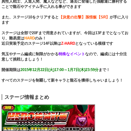
異性人戦士、人造人間、魔人などなど、過去に登場した強敵達に勝利する
ことで龍石やアイテム手に入れる事ができます
また、ステージ10をクリアすると
【決意の出撃】孫悟飯【SR】
が手に入り
ます
ステージは全部で20Fまで用意されていますが、今回は13Fまでとなってお
り、難易度は
HARD
のみ！
近日実装予定のステージ14F以降は
Z-HARD
となっている模様です
気玉やチーム編成に制限がかかる
特殊なイベント
なので、編成には十分注
意して挑戦しましょう！
開催期限は
2015年12月22日(火)17:00～1月7日(木)23:59分
まで！
すべてのステージを制覇して新キャラと龍石を獲得しちゃいましょう！
ステージ情報まとめ