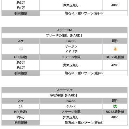
約3万
体気玉無し
4000
約1万
初回報酬
龍石×1・重いブーツ(緑)×5
ステージ6F
フリーザの側近【HARD】
Act
BOSS
属性
ザーボン
13
体
ドドリア
HP(推定)
ステージ制限
BOSS経験値
約3万
力気玉無し
4200
約1万
初回報酬
龍石×1・重いブーツ(紫)×5
ステージ7F
宇宙海賊【HARD】
Act
BOSS
属性
14
チルド
技
HP(推定)
ステージ制限
BOSS経験値
約4万
知気玉無し
4000
初回報酬
龍石×1・重いブーツ(青)×5