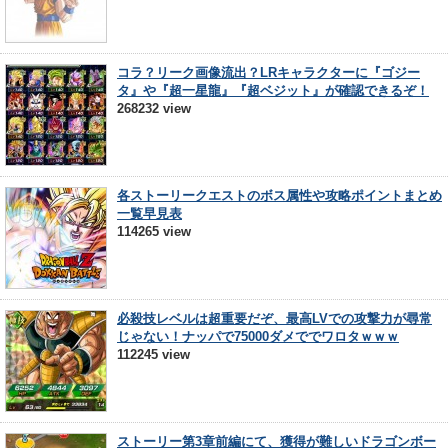
コラ？リーク画像流出？LRキャラクターに『ゴジー
タ』や『超一星龍』『超ベジット』が確認できるぞ！
268232 view
各ストーリークエストのボス属性や攻略ポイントまとめ
一覧早見表
114265 view
必殺技レベルは超重要だぞ、最高LVでの攻撃力が尋常
じゃない！ナッパで75000ダメででワロタｗｗｗ
112245 view
ストーリー第3章前編にて、獲得が難しいドラゴンボー