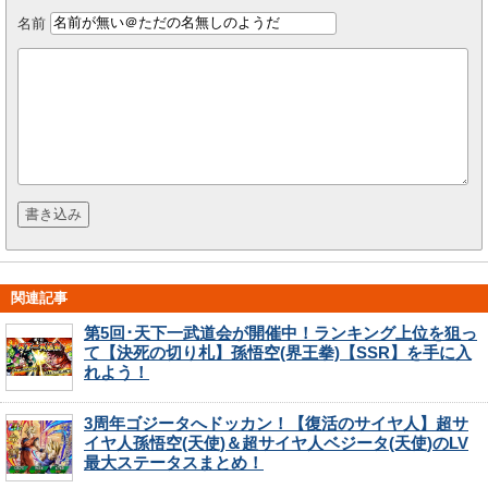
名前
関連記事
第5回･天下一武道会が開催中！ランキング上位を狙っ
て【決死の切り札】孫悟空(界王拳)【SSR】を手に入
れよう！
3周年ゴジータへドッカン！【復活のサイヤ人】超サ
イヤ人孫悟空(天使)＆超サイヤ人ベジータ(天使)のLV
最大ステータスまとめ！