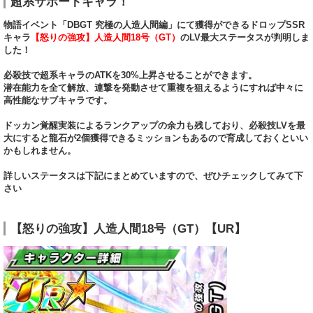
超系サポートキャラ！
物語イベント「DBGT 究極の人造人間編」にて獲得ができるドロップSSR
キャラ
【怒りの強攻】人造人間18号（GT）
のLV最大ステータスが判明しま
した！
必殺技で超系キャラのATKを30%上昇させることができます。
潜在能力を全て解放、連撃を発動させて重複を狙えるようにすれば中々に
高性能なサブキャラです。
ドッカン覚醒実装によるランクアップの余力も残しており、必殺技LVを最
大にすると龍石が2個獲得できるミッションもあるので育成しておくといい
かもしれません。
詳しいステータスは下記にまとめていますので、ぜひチェックしてみて下
さい
【怒りの強攻】人造人間18号（GT）【UR】