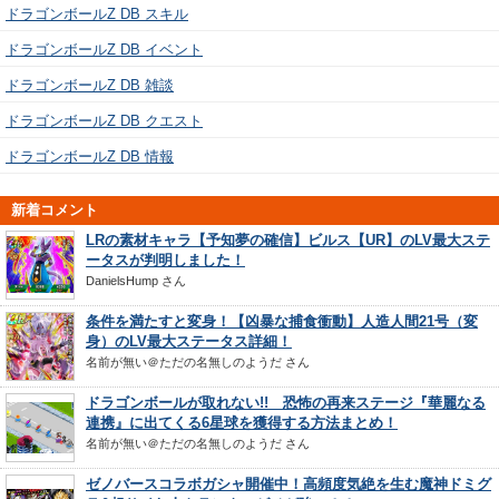
ドラゴンボールZ DB スキル
ドラゴンボールZ DB イベント
ドラゴンボールZ DB 雑談
ドラゴンボールZ DB クエスト
ドラゴンボールZ DB 情報
新着コメント
LRの素材キャラ【予知夢の確信】ビルス【UR】のLV最大ステ
ータスが判明しました！
DanielsHump
さん
条件を満たすと変身！【凶暴な捕食衝動】人造人間21号（変
身）のLV最大ステータス詳細！
名前が無い＠ただの名無しのようだ
さん
ドラゴンボールが取れない!! 恐怖の再来ステージ『華麗なる
連携』に出てくる6星球を獲得する方法まとめ！
名前が無い＠ただの名無しのようだ
さん
ゼノバースコラボガシャ開催中！高頻度気絶を生む魔神ドミグ