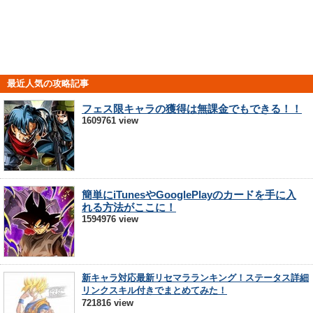
最近人気の攻略記事
フェス限キャラの獲得は無課金でもできる！！
1609761 view
簡単にiTunesやGooglePlayのカードを手に入
れる方法がここに！
1594976 view
新キャラ対応最新リセマラランキング！ステータス詳細
リンクスキル付きでまとめてみた！
721816 view