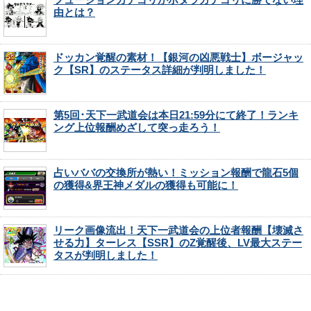
由とは？
ドッカン覚醒の素材！【銀河の凶悪戦士】ボージャッ
ク【SR】のステータス詳細が判明しました！
第5回･天下一武道会は本日21:59分にて終了！ランキ
ング上位報酬めざして突っ走ろう！
占いババの交換所が熱い！ミッション報酬で龍石5個
の獲得&界王神メダルの獲得も可能に！
リーク画像流出！天下一武道会の上位者報酬【壊滅さ
せる力】ターレス【SSR】のZ覚醒後、LV最大ステー
タスが判明しました！