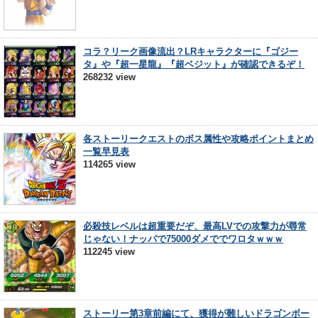
コラ？リーク画像流出？LRキャラクターに『ゴジー
タ』や『超一星龍』『超ベジット』が確認できるぞ！
268232 view
各ストーリークエストのボス属性や攻略ポイントまとめ
一覧早見表
114265 view
必殺技レベルは超重要だぞ、最高LVでの攻撃力が尋常
じゃない！ナッパで75000ダメででワロタｗｗｗ
112245 view
ストーリー第3章前編にて、獲得が難しいドラゴンボー