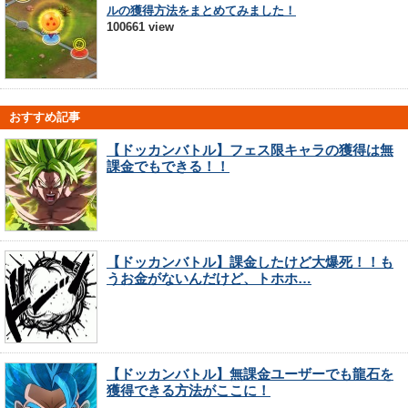
ルの獲得方法をまとめてみました！
100661 view
おすすめ記事
【ドッカンバトル】フェス限キャラの獲得は無
課金でもできる！！
【ドッカンバトル】課金したけど大爆死！！も
うお金がないんだけど、トホホ…
【ドッカンバトル】無課金ユーザーでも龍石を
獲得できる方法がここに！