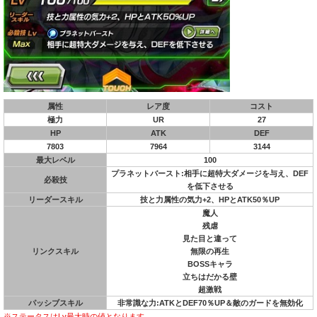
属性
レア度
コスト
極力
UR
27
HP
ATK
DEF
7803
7964
3144
最大レベル
100
プラネットバースト:相手に超特大ダメージを与え、DEF
必殺技
を低下させる
リーダースキル
技と力属性の気力+2、HPとATK50％UP
魔人
残虐
見た目と違って
リンクスキル
無限の再生
BOSSキャラ
立ちはだかる壁
超激戦
パッシブスキル
非常識な力:ATKとDEF70％UP＆敵のガードを無効化
※ステータスはLv最大時の値となります。