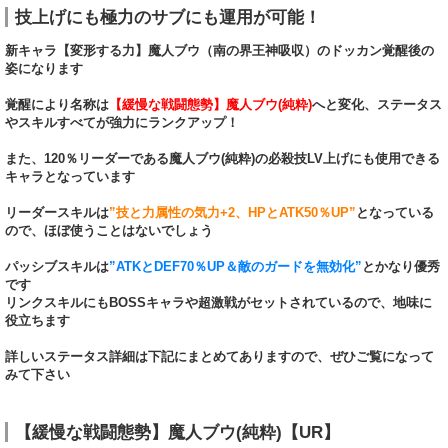
技上げにも極力のサブにも運用が可能！
新キャラ【変形する力】魔人ブウ（南の界王神吸収）のドッカン覚醒後の
姿になります
覚醒により名称は
【緩慢な戦闘態勢】魔人ブウ(純粋)
へと変化、ステータス
やスキルすべてが強力にランクアップ！
また、120％リーダーである魔人ブウ(純粋)の必殺技LV上げにも使用できる
キャラとなっています
リーダースキルは
”技と力属性の気力+2、HPとATK50％UP”
となっている
ので、ほぼ使うことはないでしょう
パッシブスキルは
”ATKとDEF70％UP＆敵のガードを無効化”
とかなり優秀
です
リンクスキルにもBOSSキャラや超激戦がセットされているので、地味に
役立ちます
詳しいステータス詳細は下記にまとめてありますので、ぜひご覧になって
みて下さい
【緩慢な戦闘態勢】魔人ブウ(純粋)【UR】