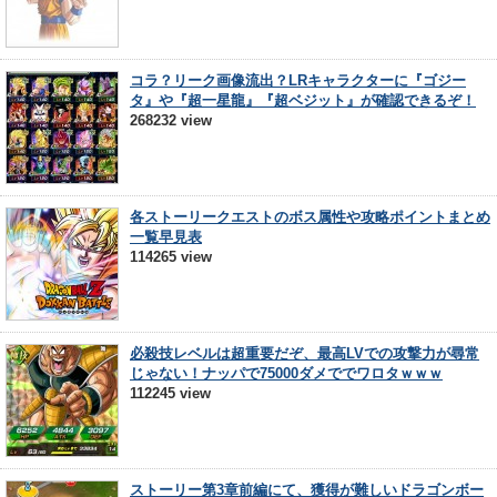
コラ？リーク画像流出？LRキャラクターに『ゴジー
タ』や『超一星龍』『超ベジット』が確認できるぞ！
268232 view
各ストーリークエストのボス属性や攻略ポイントまとめ
一覧早見表
114265 view
必殺技レベルは超重要だぞ、最高LVでの攻撃力が尋常
じゃない！ナッパで75000ダメででワロタｗｗｗ
112245 view
ストーリー第3章前編にて、獲得が難しいドラゴンボー