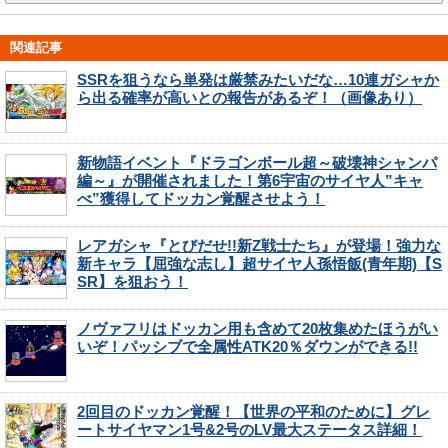
関連記事
SSRを狙うなら単発は厳禁みたいだな…10連ガシャか
ら出る確率が高いとの報告があるぞ！（画像あり）
新物語イベント『ドラゴンボール超～破壊神シャンパ
編～』が開催されました！第6宇宙のサイヤ人”キャ
べ”獲得してドッカン覚醒させよう！
レアガシャ『とびだせ!!新Z戦士たち』が登場！強力な
新キャラ【屈強な志し】超サイヤ人孫悟飯(青年期)【S
SR】を狙おう！
ノヴァフリはドッカン用も含めて20枚集めたほうがい
いぞ！パッシブで全属性ATK20％ダウンができる!!
2回目のドッカン覚醒！【世界の平和のために】グレ
ートサイヤマン1号&2号のLV最大ステータス詳細！