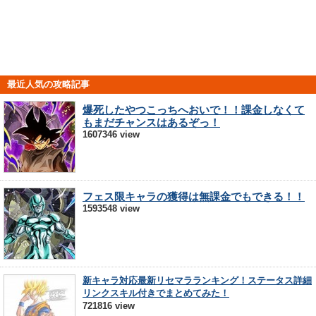
最近人気の攻略記事
爆死したやつこっちへおいで！！課金しなくて
もまだチャンスはあるぞっ！
1607346 view
フェス限キャラの獲得は無課金でもできる！！
1593548 view
新キャラ対応最新リセマラランキング！ステータス詳細
リンクスキル付きでまとめてみた！
721816 view