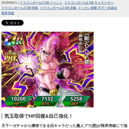
2018/06/21
ドラゴンボールZ DB イベント
ドラゴンボールZ DB キャラクター
ドラゴンボールZ DB 情報
ドラゴンボールZ DB 攻略
ドッカン覚醒
天下一武道会
限界突破
気玉取得でHP回復&自己強化！
天下一ガチャから獲得できる旧キャラだった魔人ブウ(悪)が限界突破にて強