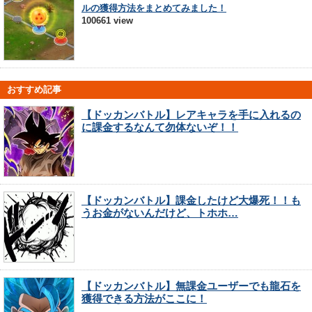
ルの獲得方法をまとめてみました！
100661 view
おすすめ記事
【ドッカンバトル】レアキャラを手に入れるの
に課金するなんて勿体ないぞ！！
【ドッカンバトル】課金したけど大爆死！！も
うお金がないんだけど、トホホ…
【ドッカンバトル】無課金ユーザーでも龍石を
獲得できる方法がここに！