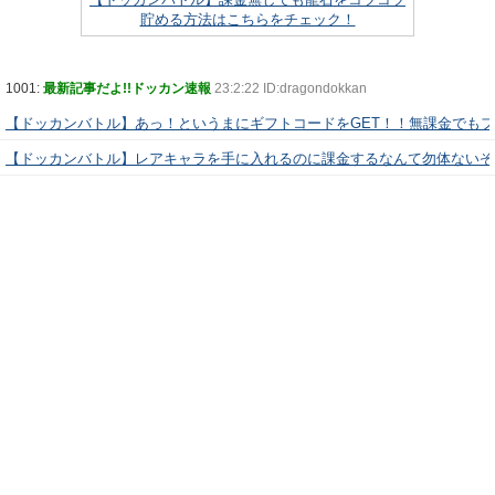
貯める方法はこちらをチェック！
1001:
最新記事だよ!!ドッカン速報
23:2:22 ID:dragondokkan
【ドッカンバトル】あっ！というまにギフトコードをGET！！無課金でも
【ドッカンバトル】レアキャラを手に入れるのに課金するなんて勿体ないぞ