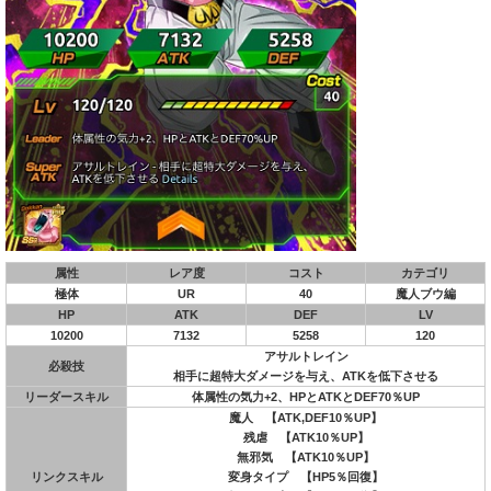
属性
レア度
コスト
カテゴリ
極体
UR
40
魔人ブウ編
HP
ATK
DEF
LV
10200
7132
5258
120
アサルトレイン
必殺技
相手に超特大ダメージを与え、ATKを低下させる
リーダースキル
体属性の気力+2、HPとATKとDEF70％UP
魔人 【ATK,DEF10％UP】
残虐 【ATK10％UP】
無邪気 【ATK10％UP】
リンクスキル
変身タイプ 【HP5％回復】