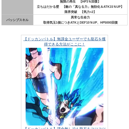
無限の再生 【HP3％回復】
立ちはだかる壁 【敵の「真なる力」無効化＆ATK15％UP】
限界突破 【気力+2】
異常な生命力
パッシブスキル
取得気玉1個につきATKとDEF10％UP、HP5000回復
【ドッカンバトル】無課金ユーザーでも龍石を獲
得できる方法がここに！
【ドッカンバトル】課金無しでも龍石をコツコツ