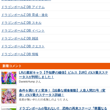
ドラゴンボールZ DB アイテム
ドラゴンボールZ DB 育成・進化
ドラゴンボールZ DB スキル
ドラゴンボールZ DB イベント
ドラゴンボールZ DB 雑談
ドラゴンボールZ DB クエスト
ドラゴンボールZ DB 情報
新着コメント
LRの素材キャラ【予知夢の確信】ビルス【UR】のLV最大ステ
ータスが判明しました！
DanielsHump
さん
条件を満たすと変身！【凶暴な捕食衝動】人造人間21号（変
身）のLV最大ステータス詳細！
名前が無い＠ただの名無しのようだ
さん
ドラゴンボールが取れない!! 恐怖の再来ステージ『華麗なる