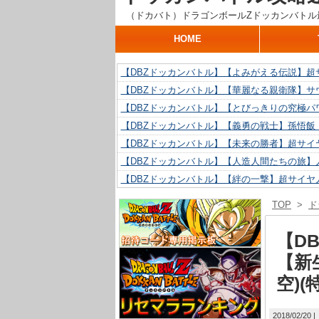
（ドカバト）ドラゴンボールZドッカンバトル
HOME
【DBZドッカンバトル】【よみがえる伝説】超
【DBZドッカンバトル】【華麗なる親衛隊】サ
【DBZドッカンバトル】【とびっきりの究極パ
【DBZドッカンバトル】【義勇の戦士】孫悟飯
【DBZドッカンバトル】【未来の勝者】超サイ
【DBZドッカンバトル】【人造人間たちの旅】人
【DBZドッカンバトル】【絆の一撃】超サイヤ
【DBZドッカンバトル】【抗い続ける精神力】人
TOP
>
ド
【DBZドッカンバトル】【技巧とひらめき】ク
【DBZドッカンバトル】【新たに得た好機】人造
【D
【新
空)
2018/02/20