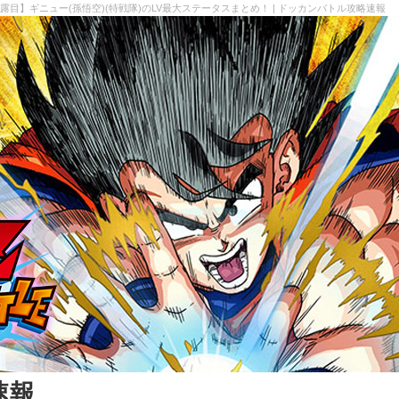
露目】ギニュー(孫悟空)(特戦隊)のLV最大ステータスまとめ！ | ドッカンバトル攻略速報
速報