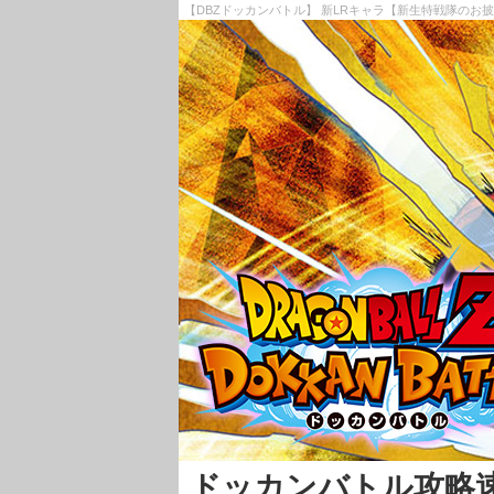
【DBZドッカンバトル】 新LRキャラ【新生特戦隊のお披
ドッカンバトル攻略