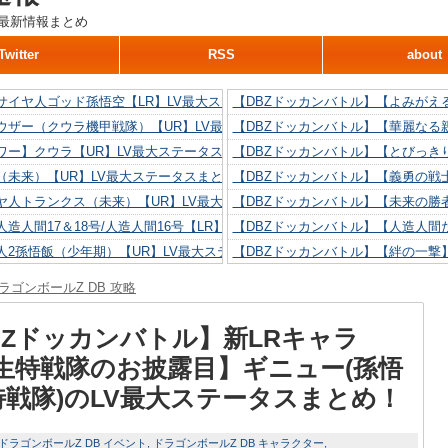
最新情報まとめ
Twitter
RSS
about
サイヤ人ゴッド孫悟空【LR】LV最大ステータスまとめ！
【DBZドッカンバトル】【よみがえ
ウザー（クウラ機甲戦隊）【UR】LV最大ステータスまとめ！
【DBZドッカンバトル】【華麗なる
ワー】クウラ【UR】LV最大ステータスまとめ！
【DBZドッカンバトル】【とびっき
（未来）【UR】LV最大ステータスまとめ！
【DBZドッカンバトル】【義勇の戦
ヤ人トランクス（未来）【UR】LV最大ステータスまとめ！
【DBZドッカンバトル】【未来の勝
造人間17＆18号/人造人間16号【LR】LV最大ステータスまとめ！
【DBZドッカンバトル】【人造人間た
人2孫悟飯（少年期）【UR】LV最大ステータスまとめ！
【DBZドッカンバトル】【絆の一撃
造人間18号【UR】LV最大ステータスまとめ！
【DBZドッカンバトル】【抗い続け
ラゴンボールZ DB 攻略
リリン【UR】LV最大ステータスまとめ！
【DBZドッカンバトル】【技巧とひ
人間16号【UR】LV最大ステータスまとめ！
【DBZドッカンバトル】【新たに得
BZドッカンバトル】新LRキャラ
生特戦隊のお披露目】ギニュー(孫悟
(特戦隊)のLV最大ステータスまとめ！
ドラゴンボールZ DB イベント
ドラゴンボールZ DB キャラクター