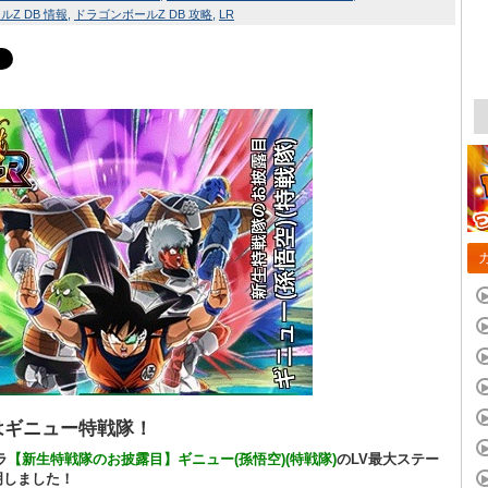
Z DB 情報
ドラゴンボールZ DB 攻略
LR
はギニュー特戦隊！
ラ
【新生特戦隊のお披露目】ギニュー(孫悟空)(特戦隊)
のLV最大ステー
明しました！