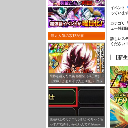
イベント
っていま
カテゴリ
ュー特戦
最近人気の攻略記事
詳しいス
ください
【新生
限界を越えた奥義 孫悟空（界王拳）
【SSR】が超サイヤ人より強い!! コレ
は3キャラ限定ガシャで狙ったほうが
いいな！
復活戦士のカテゴリ分けがめちゃくち
ゃすぎて納得いかないんですがwww