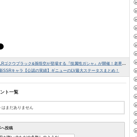
LRゴクウブラック&孫悟空が登場する『技属性ガシャ』が開催！老界王神×2体のおまけ付き！
新SSRキャラ【公認の実績】ギニューのLV最大ステータスまとめ！
ント一覧
トはまだありません
事へ投稿