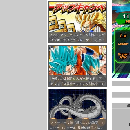
パワーアップキャンペーン開催！ログ
インボーナスでガシャチケットを手に
入れよう！
LV最大の体属性のみが出現するレア
ガシャ『体属性ガシャ』が開催中！1
0連で老界王神のオマケ付き！
ストーリー後編『最大出力の激突！』
のドラゴンボール1星球の獲得方法ま