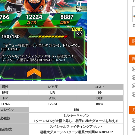
属性
レア度
コスト
極技
LR
99
HP
ATK
DEF
11766
12224
8887
最大レベル
150
ミルキーキャノン
必殺技
1ターンATKが大幅上昇し、相手に極大ダメージを与える
スペシャルファイティングアサルト
超必殺技
超極大ダメージ＆1ターン極系の仲間ATK30％UP