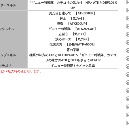
「ギニュー特戦隊」カテゴリの気力+3、HPとATKとDEF100％
ーダースキル
UP
見た目と違って 【ATK300UP】
紳士 【気力+2】
尊敬 【ATK500UP】
ンクスキル
ギニュー特戦隊 【ATK25％UP】
忠誠心 【気力+1】
決めポーズ 【気力+2】
伝説の力 【必殺時ATK+5000】
悪の栄華
ッシブスキル
極系の味方のATKとDEF30％UP＆「ギニュー特戦隊」カテゴ
リの味方のATKとDEFをさらに20％UP
カテゴリ
ギニュー特戦隊 / ナメック星編
スはLv最大時の値となります。