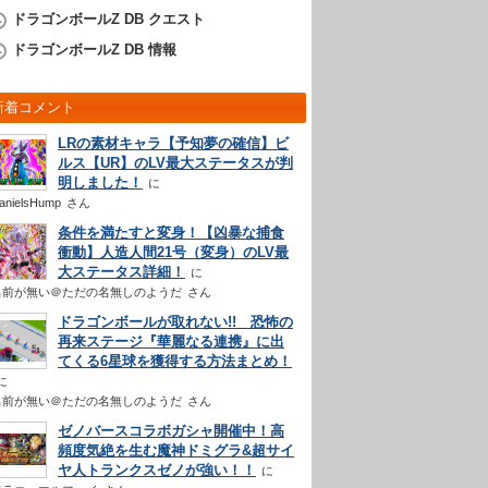
ドラゴンボールZ DB クエスト
ドラゴンボールZ DB 情報
新着コメント
LRの素材キャラ【予知夢の確信】ビ
ルス【UR】のLV最大ステータスが判
明しました！
anielsHump
さん
条件を満たすと変身！【凶暴な捕食
衝動】人造人間21号（変身）のLV最
大ステータス詳細！
名前が無い＠ただの名無しのようだ
さん
ドラゴンボールが取れない!! 恐怖の
再来ステージ『華麗なる連携』に出
てくる6星球を獲得する方法まとめ！
名前が無い＠ただの名無しのようだ
さん
ゼノバースコラボガシャ開催中！高
頻度気絶を生む魔神ドミグラ&超サイ
ヤ人トランクスゼノが強い！！