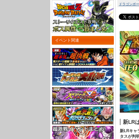
ドラゴンボール
イベント関連
新LR
新LRキャ
タスが判