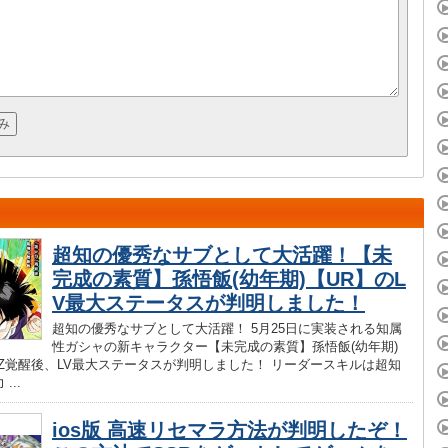
超知の優秀なサブとして大活躍！【未
完成の素質】孫悟飯(幼年期)【UR】のL
V最大ステータスが判明しました！
超知の優秀なサブとして大活躍！ 5月25日に実装される知属
性ガシャの新キャラクター【未完成の素質】孫悟飯(幼年期)
のZ覚醒後、LV最大ステータスが判明しました！ リーダースキルは超知
...
ios版 高速リセマラ方法が判明したぞ！