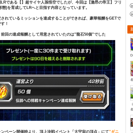
期LRである【】超サイヤ人孫悟空でしたが、今回は【激昂の帝王】フリ
形態)を育成してLRへと目指す内容となっています。
定されているミッションを達成することができれば、豪華報酬をGETで
です！
前回の達成報酬として用意されていたのは”龍石50個”でした
D
ャンペーン開催時より、頂上決戦イベント「大宇宙の頂点」にて
”ギニ