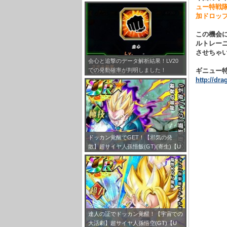
とめ！
ュー特戦
加ドロッ
この機会
ルトレーニ
させちゃ
会心と追撃のデータ解析結果！LV20
ギニュー
での発動確率が判明しました！
http://dr
ドッカン覚醒でGET！【邪気の発
散】超サイヤ人孫悟飯(GT)(寄生)【U
R】のLV最大ステータスが判明しまし
た！
達人の証でドッカン覚醒！【宇宙での
大活劇】超サイヤ人孫悟空(GT)【U