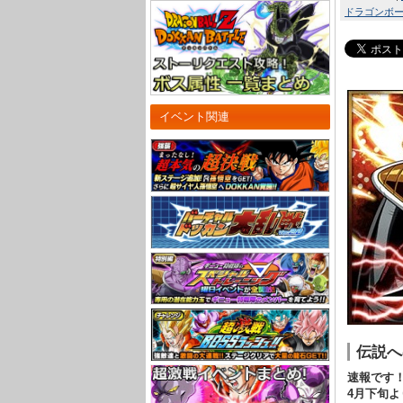
ドラゴンボール
イベント関連
伝説へ
速報です
4月下旬よ