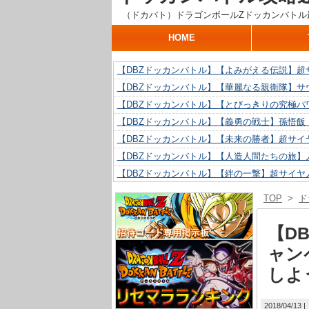
（ドカバト）ドラゴンボールZドッカンバトル
HOME
【DBZドッカンバトル】【よみがえる伝説】超
【DBZドッカンバトル】【華麗なる親衛隊】サ
【DBZドッカンバトル】【とびっきりの究極パ
【DBZドッカンバトル】【義勇の戦士】孫悟飯
【DBZドッカンバトル】【未来の勝者】超サイ
【DBZドッカンバトル】【人造人間たちの旅】人
【DBZドッカンバトル】【絆の一撃】超サイヤ
【DBZドッカンバトル】【抗い続ける精神力】人
TOP
>
ド
【DBZドッカンバトル】【技巧とひらめき】ク
【DBZドッカンバトル】【新たに得た好機】人造
【D
ャン
しよ
2018/04/13