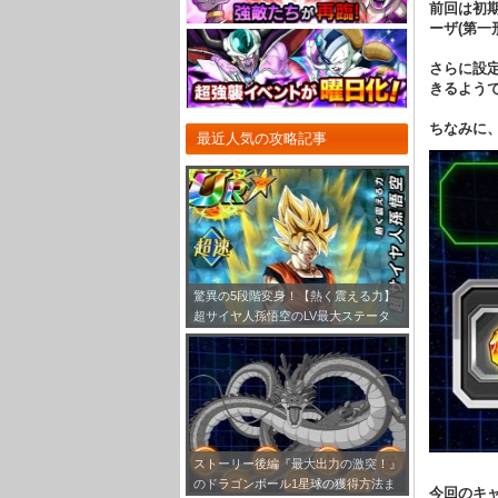
前回は初
ーザ(第一
さらに設
きるよう
ちなみに、
最近人気の攻略記事
驚異の5段階変身！【熱く震える力】
超サイヤ人孫悟空のLV最大ステータ
ス！
ストーリー後編『最大出力の激突！』
のドラゴンボール1星球の獲得方法ま
今回のキ