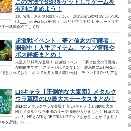
この方法でSSRをゲットしてゲームを
有利に進めよう！
110:名無しさん＠お腹いっぱい。 2015/02/19(木) 19:55:54.91
ID:___.net iFunboxを使用、iosリセマラ手順 1. チュートリア
下一武闘会終了して終 ...
超激戦イベント「夢と信念の守護者」
開催中！入手アイテム、マップ情報や
ボス詳細まとめ！
人造人間17号が登場！ 超激戦イベント『夢と信念の守護者』
が開催中です！ ステージは全部で1つ！ 難易度にZ-HARDと
2が用意されており、ボスである人造人間17号は、ラウンド3でバリアを
LRキャラ【圧倒的な大軍団】メタルク
ウラ軍団のLV最大ステータスまとめ！
新LRにメタルクウラが登場！ 新LRキャラ【圧倒的な大軍
団】メタルクウラ軍団のリーク情報が入りました！ 極系の気
力+3、HPとATKとDEF70％UPアップさせることができるリ
ルを所持、パッ ...