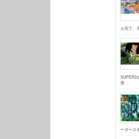
ル完了、天
SUPER
使 ...
ーダースキ