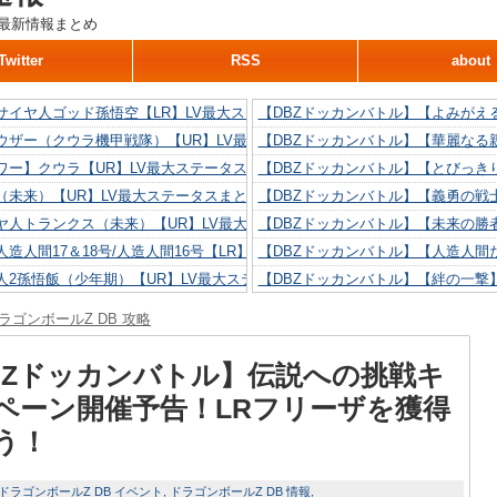
最新情報まとめ
Twitter
RSS
about
サイヤ人ゴッド孫悟空【LR】LV最大ステータスまとめ！
【DBZドッカンバトル】【よみがえ
ウザー（クウラ機甲戦隊）【UR】LV最大ステータスまとめ！
【DBZドッカンバトル】【華麗なる
ワー】クウラ【UR】LV最大ステータスまとめ！
【DBZドッカンバトル】【とびっき
（未来）【UR】LV最大ステータスまとめ！
【DBZドッカンバトル】【義勇の戦
ヤ人トランクス（未来）【UR】LV最大ステータスまとめ！
【DBZドッカンバトル】【未来の勝
造人間17＆18号/人造人間16号【LR】LV最大ステータスまとめ！
【DBZドッカンバトル】【人造人間た
人2孫悟飯（少年期）【UR】LV最大ステータスまとめ！
【DBZドッカンバトル】【絆の一撃
造人間18号【UR】LV最大ステータスまとめ！
【DBZドッカンバトル】【抗い続け
ラゴンボールZ DB 攻略
リリン【UR】LV最大ステータスまとめ！
【DBZドッカンバトル】【技巧とひ
人間16号【UR】LV最大ステータスまとめ！
【DBZドッカンバトル】【新たに得
BZドッカンバトル】伝説への挑戦キ
ペーン開催予告！LRフリーザを獲得
う！
ドラゴンボールZ DB イベント
ドラゴンボールZ DB 情報