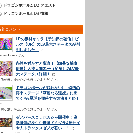
ドラゴンボールZ DB クエスト
ドラゴンボールZ DB 情報
新着コメント
LRの素材キャラ【予知夢の確信】ビ
ルス【UR】のLV最大ステータスが判
明しました！
anielsHump
さん
条件を満たすと変身！【凶暴な捕食
衝動】人造人間21号（変身）のLV最
大ステータス詳細！
名前が無い＠ただの名無しのようだ
さん
ドラゴンボールが取れない!! 恐怖の
再来ステージ『華麗なる連携』に出
てくる6星球を獲得する方法まとめ！
名前が無い＠ただの名無しのようだ
さん
ゼノバースコラボガシャ開催中！高
頻度気絶を生む魔神ドミグラ&超サイ
ヤ人トランクスゼノが強い！！