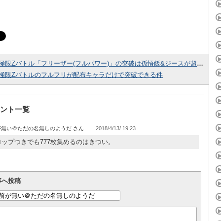
極限Zバトル「フリーザー(フルパワー)」の突破は孫悟飯&ジースが超重要！
極限Zバトルのフルフリが配布キャラだけで突破できる件
ント一覧
が無い＠ただの名無しのようだ
2018/4/13/ 19:23
ップつきでも777枚集めるのはきつい。
事へ投稿