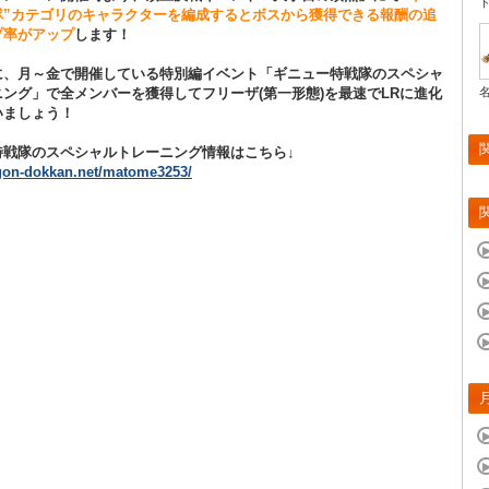
隊”カテゴリのキャラクターを編成するとボスから獲得できる報酬の追
プ率がアップ
します！
に、月～金で開催している特別編イベント「ギニュー特戦隊のスペシャ
ング」で全メンバーを獲得してフリーザ(第一形態)を最速でLRに進化
いましょう！
特戦隊のスペシャルトレーニング情報はこちら↓
agon-dokkan.net/matome3253/