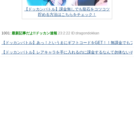
【ドッカンバトル】課金無しでも龍石をコツコツ
貯める方法はこちらをチェック！
1001:
最新記事だよ!!ドッカン速報
23:2:22 ID:dragondokkan
【ドッカンバトル】あっ！というまにギフトコードをGET！！無課金でも
【ドッカンバトル】レアキャラを手に入れるのに課金するなんて勿体ないぞ