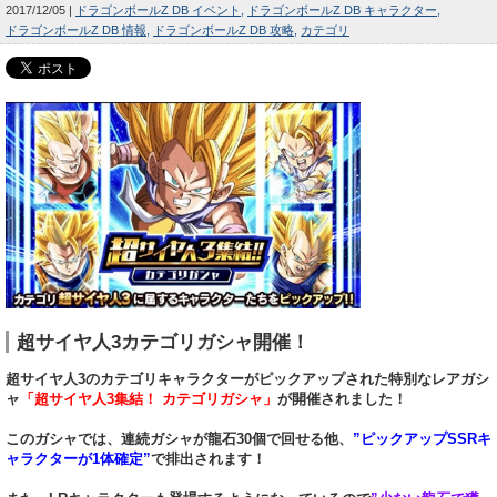
2017/12/05
ドラゴンボールZ DB イベント
ドラゴンボールZ DB キャラクター
ドラゴンボールZ DB 情報
ドラゴンボールZ DB 攻略
カテゴリ
超サイヤ人3カテゴリガシャ開催！
超サイヤ人3のカテゴリキャラクターがピックアップされた特別なレアガシ
ャ
「超サイヤ人3集結！ カテゴリガシャ」
が開催されました！
このガシャでは、連続ガシャが龍石30個で回せる他、
”ピックアップSSRキ
ャラクターが1体確定”
で排出されます！