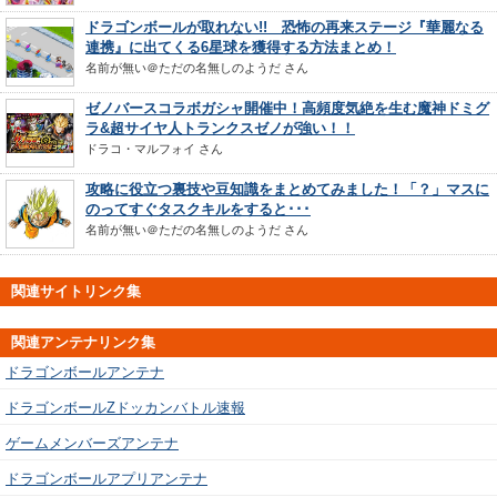
ドラゴンボールが取れない!! 恐怖の再来ステージ『華麗なる
連携』に出てくる6星球を獲得する方法まとめ！
名前が無い＠ただの名無しのようだ
さん
ゼノバースコラボガシャ開催中！高頻度気絶を生む魔神ドミグ
ラ&超サイヤ人トランクスゼノが強い！！
ドラコ・マルフォイ
さん
攻略に役立つ裏技や豆知識をまとめてみました！「？」マスに
のってすぐタスクキルをすると･･･
名前が無い＠ただの名無しのようだ
さん
関連サイトリンク集
関連アンテナリンク集
ドラゴンボールアンテナ
ドラゴンボールZドッカンバトル速報
ゲームメンバーズアンテナ
ドラゴンボールアプリアンテナ