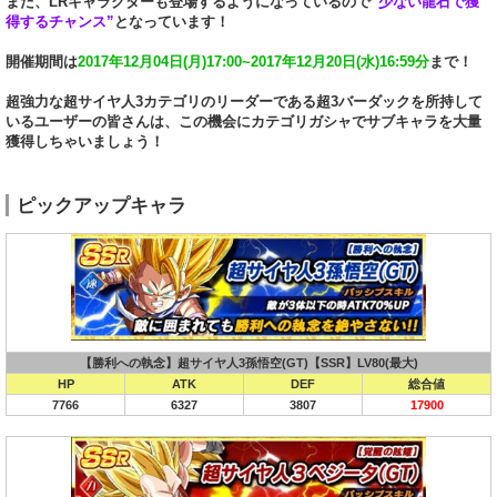
また、LRキャラクターも登場するようになっているので
”少ない龍石で獲
得するチャンス”
となっています！
開催期間は
2017年12月04日(月)17:00~2017年12月20日(水)16:59分
まで！
超強力な超サイヤ人3カテゴリのリーダーである超3バーダックを所持して
いるユーザーの皆さんは、この機会にカテゴリガシャでサブキャラを大量
獲得しちゃいましょう！
ピックアップキャラ
【勝利への執念】超サイヤ人3孫悟空(GT)【SSR】LV80(最大)
HP
ATK
DEF
総合値
7766
6327
3807
17900