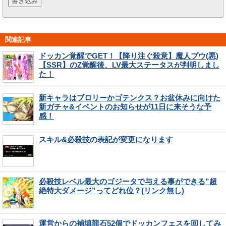
関連記事
ドッカン覚醒でGET！【降り注ぐ殺意】魔人ブウ(悪)
【SSR】のZ覚醒後、LV最大ステータスが判明しまし
た！
新キャラはブロリーかゴテンクス？お盆休みに向けた
新ガチャ&イベントのお知らせが11日に来そうな予
感！
スキル&必殺技の表記が変更になります
必殺技レベル最大のゴジータで与える事ができる”超
絶特大ダメージ”ってどれ位？(リンク無し)
運営からの補填龍石52個でドッカンフェスを回してみ