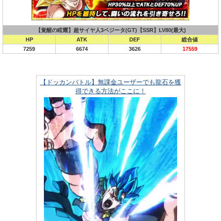
【覚醒の眩耀】超サイヤ人3ベジータ(GT)【SSR】LV80(最大)
HP
ATK
DEF
総合値
7259
6674
3626
17559
【ドッカンバトル】無課金ユーザーでも龍石を獲
得できる方法がここに！