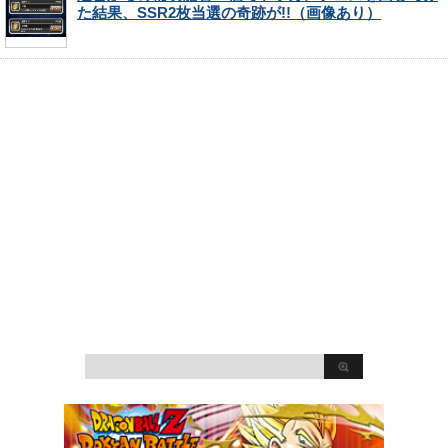
た結果、SSR2枚当選の奇跡が!!（画像あり）