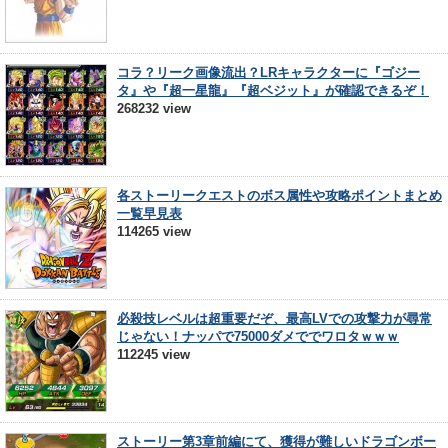
コラ？リーク画像流出？LRキャラクターに『ゴジー
タ』や『超一星龍』『超ベジット』が確認できるぞ！
268232 view
各ストーリークエストのボス属性や攻略ポイントまとめ
一覧早見表
114265 view
必殺技レベルは超重要だぞ、最高LVでの攻撃力が尋常
じゃない！ナッパで75000ダメででワロタｗｗｗ
112245 view
ストーリー第3章前編にて、獲得が難しいドラゴンボー