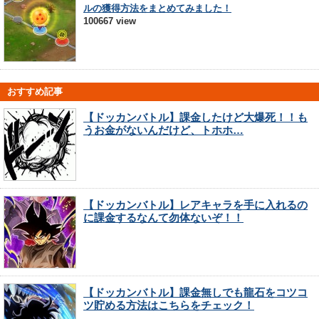
ルの獲得方法をまとめてみました！
100667 view
おすすめ記事
【ドッカンバトル】課金したけど大爆死！！も
うお金がないんだけど、トホホ…
【ドッカンバトル】レアキャラを手に入れるの
に課金するなんて勿体ないぞ！！
【ドッカンバトル】課金無しでも龍石をコツコ
ツ貯める方法はこちらをチェック！