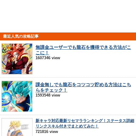
最近人気の攻略記事
無課金ユーザーでも龍石を獲得できる方法がこ
こに！
1607346 view
課金無しでも龍石をコツコツ貯める方法はこち
らをチェック！
1593548 view
新キャラ対応最新リセマラランキング！ステータス詳細
リンクスキル付きでまとめてみた！
721816 view