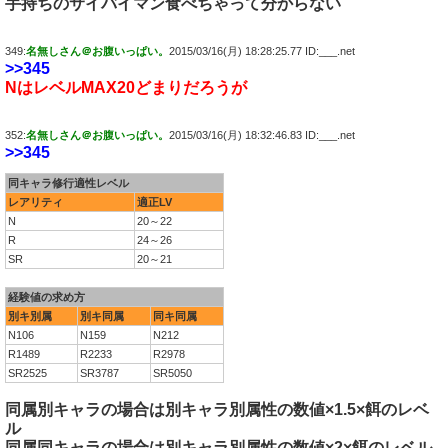
手持ちのサイバイマン食べちゃって分からない
349:
名無しさん＠お腹いっぱい。
2015/03/16(月) 18:28:25.77 ID:___.net
>>345
NはレベルMAX20どまりだろうが
352:
名無しさん＠お腹いっぱい。
2015/03/16(月) 18:32:46.83 ID:___.net
>>345
同キャラ修行適性レベル
レアリティ
適正LV
N
20～22
R
24～26
SR
20～21
経験値の求め方
別キ別属
別キ同属
同キ同属
N106
N159
N212
R1489
R2233
R2978
SR2525
SR3787
SR5050
同属別キャラの場合は別キャラ別属性の数値×1.5×餌のレベ
ル
同属同キャラの場合は別キャラ別属性の数値×2×餌のレベル