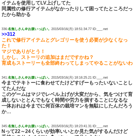
イテムを使用してLV上げしてた
同属性の修行アイテムがなかったりして困ってたところだっ
たから助かる
336:
名無しさん＠お腹いっぱい。
2015/03/16(月) 18:51:34.77 ID:___.net
>>312
これで修行アイテムとグレゴリーを使う必要が少なくなっ
た！
マジでありがとう！
しかし、ストーリの追加はまだですかね？
育成もストーリーも全部終わってしまってやることがないわ
341:
名無しさん＠お腹いっぱい。
2015/03/16(月) 18:16:25.21 ID:___.net
今までテキトーに食わせてたけどすげーもったいないことし
てたんだな
このゲームはマジでレベル上げが大変だから、気をつけて育
成しないととんでもなく時間や労力を損することになるな
一体おれは今までに何百体の栽培マンを無駄にしたんだろう
か…
345:
名無しさん＠お腹いっぱい。
2015/03/16(月) 18:23:41.31 ID:___.net
Nって22～24くらいが効率いいとか見た気がするんだけど