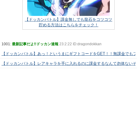
【ドッカンバトル】課金無しでも龍石をコツコツ
貯める方法はこちらをチェック！
1001:
最新記事だよ!!ドッカン速報
23:2:22 ID:dragondokkan
【ドッカンバトル】あっ！というまにギフトコードをGET！！無課金でも
【ドッカンバトル】レアキャラを手に入れるのに課金するなんて勿体ないぞ