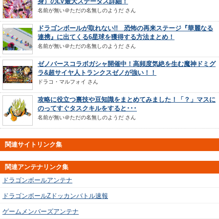
身）のLV最大ステータス詳細！
名前が無い＠ただの名無しのようだ
さん
ドラゴンボールが取れない!! 恐怖の再来ステージ『華麗なる
連携』に出てくる6星球を獲得する方法まとめ！
名前が無い＠ただの名無しのようだ
さん
ゼノバースコラボガシャ開催中！高頻度気絶を生む魔神ドミグ
ラ&超サイヤ人トランクスゼノが強い！！
ドラコ・マルフォイ
さん
攻略に役立つ裏技や豆知識をまとめてみました！「？」マスに
のってすぐタスクキルをすると･･･
名前が無い＠ただの名無しのようだ
さん
関連サイトリンク集
関連アンテナリンク集
ドラゴンボールアンテナ
ドラゴンボールZドッカンバトル速報
ゲームメンバーズアンテナ