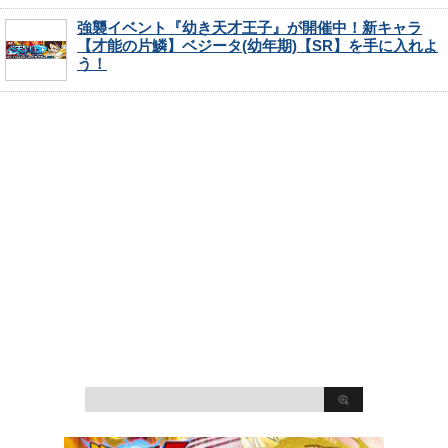
強襲イベント『幼き天才王子』が開催中！新キャラ
【才能の片鱗】ベジータ(幼年期)【SR】を手に入れよ
う！