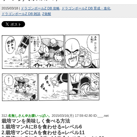
2015/03/18
ドラゴンボールZ DB 攻略
ドラゴンボールZ DB 育成・進化
ドラゴンボールZ DB 雑談
Z覚醒
312:
名無しさん＠お腹いっぱい。
2015/03/16(月) 17:59:42.80 ID:___.net
栽培マン
を美味しく食べる方法
1.栽培マンAにBを食わせる=レベル6
2.栽培マンCにAを食わせる=レベル11