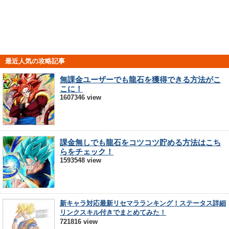
最近人気の攻略記事
無課金ユーザーでも龍石を獲得できる方法がこ
こに！
1607346 view
課金無しでも龍石をコツコツ貯める方法はこち
らをチェック！
1593548 view
新キャラ対応最新リセマラランキング！ステータス詳細
リンクスキル付きでまとめてみた！
721816 view