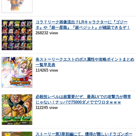
コラ？リーク画像流出？LRキャラクターに『ゴジー
タ』や『超一星龍』『超ベジット』が確認できるぞ！
268232 view
各ストーリークエストのボス属性や攻略ポイントまとめ
一覧早見表
114265 view
必殺技レベルは超重要だぞ、最高LVでの攻撃力が尋常
じゃない！ナッパで75000ダメででワロタｗｗｗ
112245 view
ストーリー第3章前編にて、獲得が難しいドラゴンボー