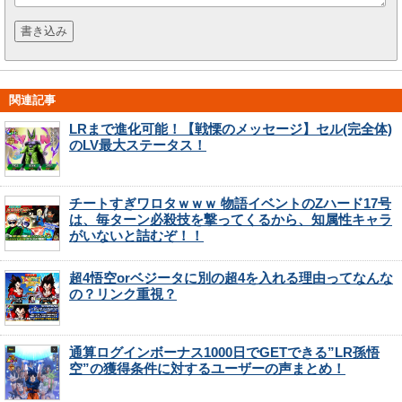
関連記事
LRまで進化可能！【戦慄のメッセージ】セル(完全体)
のLV最大ステータス！
チートすぎワロタｗｗｗ 物語イベントのZハード17号
は、毎ターン必殺技を撃ってくるから、知属性キャラ
がいないと詰むぞ！！
超4悟空orベジータに別の超4を入れる理由ってなんな
の？リンク重視？
通算ログインボーナス1000日でGETできる”LR孫悟
空”の獲得条件に対するユーザーの声まとめ！