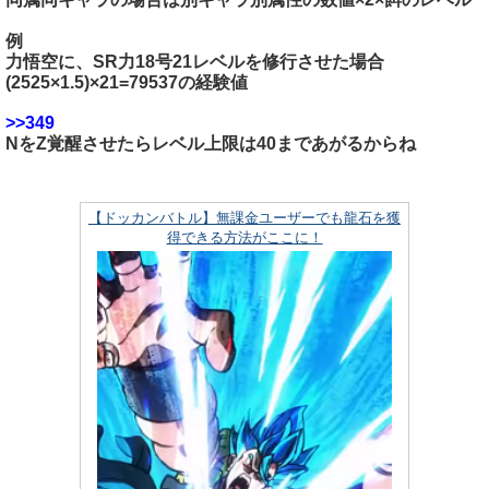
例
力悟空に、SR力18号21レベルを修行させた場合
(2525×1.5)×21=79537の経験値
>>349
NをZ覚醒させたらレベル上限は40まであがるからね
【ドッカンバトル】無課金ユーザーでも龍石を獲
得できる方法がここに！