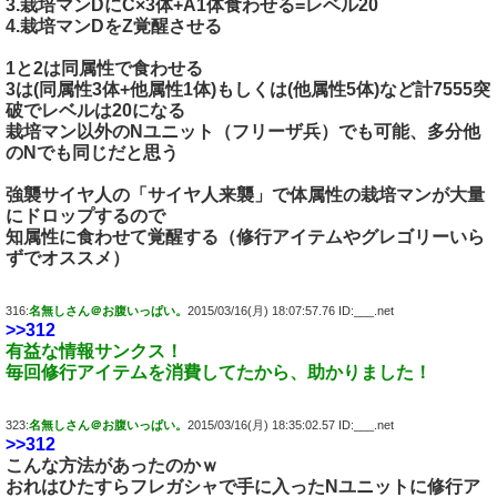
3.栽培マンDにC×3体+A1体食わせる=レベル20
4.栽培マンDをZ覚醒させる
1と2は同属性で食わせる
3は(同属性3体+他属性1体)もしくは(他属性5体)など計7555突
破でレベルは20になる
栽培マン以外のNユニット（フリーザ兵）でも可能、多分他
のNでも同じだと思う
強襲サイヤ人の「サイヤ人来襲」で体属性の栽培マンが大量
にドロップするので
知属性に食わせて覚醒する（修行アイテムやグレゴリーいら
ずでオススメ）
316:
名無しさん＠お腹いっぱい。
2015/03/16(月) 18:07:57.76 ID:___.net
>>312
有益な情報サンクス！
毎回修行アイテムを消費してたから、助かりました！
323:
名無しさん＠お腹いっぱい。
2015/03/16(月) 18:35:02.57 ID:___.net
>>312
こんな方法があったのかｗ
おれはひたすらフレガシャで手に入ったNユニットに修行ア