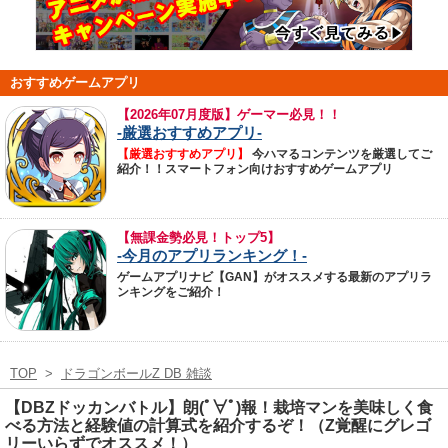
おすすめゲームアプリ
【
2026年07月度版】ゲーマー必見！！
-厳選おすすめアプリ-
【厳選おすすめアプリ】
今ハマるコンテンツを厳選してご
紹介！！スマートフォン向けおすすめゲームアプリ
【無課金勢必見！トップ5】
-今月のアプリランキング！-
ゲームアプリナビ【GAN】がオススメする最新のアプリラ
ンキングをご紹介！
TOP
>
ドラゴンボールZ DB 雑談
【DBZドッカンバトル】朗(ﾟ∀ﾟ)報！栽培マンを美味しく食
べる方法と経験値の計算式を紹介するぞ！（Z覚醒にグレゴ
リーいらずでオススメ！）