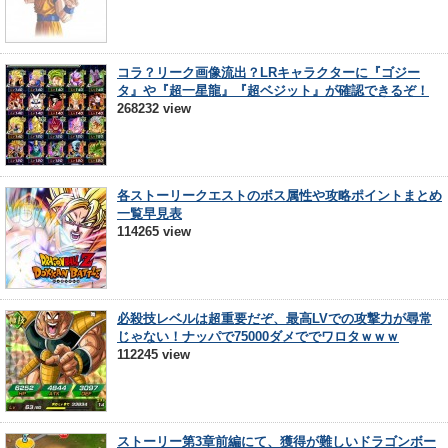
コラ？リーク画像流出？LRキャラクターに『ゴジー
タ』や『超一星龍』『超ベジット』が確認できるぞ！
268232 view
各ストーリークエストのボス属性や攻略ポイントまとめ
一覧早見表
114265 view
必殺技レベルは超重要だぞ、最高LVでの攻撃力が尋常
じゃない！ナッパで75000ダメででワロタｗｗｗ
112245 view
ストーリー第3章前編にて、獲得が難しいドラゴンボー