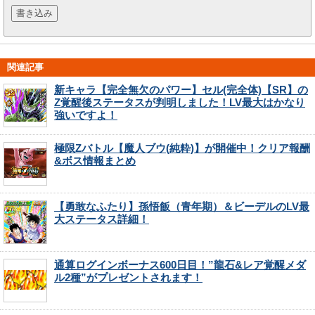
関連記事
新キャラ【完全無欠のパワー】セル(完全体)【SR】の
Z覚醒後ステータスが判明しました！LV最大はかなり
強いですよ！
極限Zバトル【魔人ブウ(純粋)】が開催中！クリア報酬
&ボス情報まとめ
【勇敢なふたり】孫悟飯（青年期）＆ビーデルのLV最
大ステータス詳細！
通算ログインボーナス600日目！”龍石&レア覚醒メダ
ル2種”がプレゼントされます！