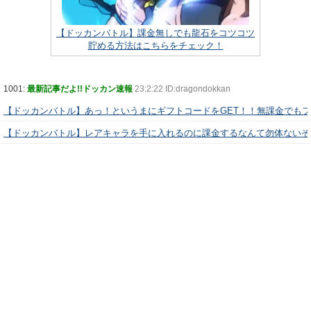
【ドッカンバトル】課金無しでも龍石をコツコツ
貯める方法はこちらをチェック！
1001:
最新記事だよ!!ドッカン速報
23:2:22 ID:dragondokkan
【ドッカンバトル】あっ！というまにギフトコードをGET！！無課金でも
【ドッカンバトル】レアキャラを手に入れるのに課金するなんて勿体ないぞ