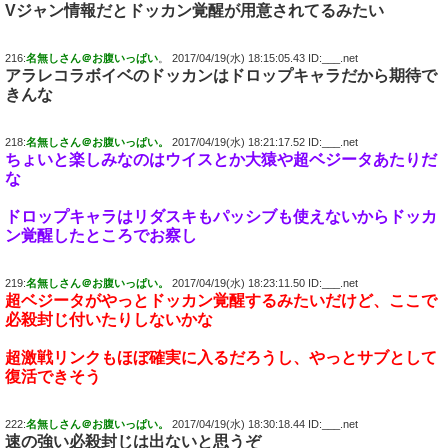
Vジャン情報だとドッカン覚醒が用意されてるみたい
216:
名無しさん＠お腹いっぱい
。 2017/04/19(水) 18:15:05.43 ID:___.net
アラレコラボイベのドッカンはドロップキャラだから期待で
きんな
218:
名無しさん＠お腹いっぱい。
2017/04/19(水) 18:21:17.52 ID:___.net
ちょいと楽しみなのはウイスとか大猿や超ベジータあたりだ
な
ドロップキャラはリダスキもパッシブも使えないからドッカ
ン覚醒したところでお察し
219:
名無しさん＠お腹いっぱい。
2017/04/19(水) 18:23:11.50 ID:___.net
超ベジータがやっとドッカン覚醒するみたいだけど、ここで
必殺封じ付いたりしないかな
超激戦リンクもほぼ確実に入るだろうし、やっとサブとして
復活できそう
222:
名無しさん＠お腹いっぱい。
2017/04/19(水) 18:30:18.44 ID:___.net
速の強い必殺封じは出ないと思うぞ