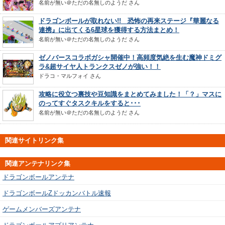
名前が無い＠ただの名無しのようだ
さん
ドラゴンボールが取れない!! 恐怖の再来ステージ『華麗なる
連携』に出てくる6星球を獲得する方法まとめ！
名前が無い＠ただの名無しのようだ
さん
ゼノバースコラボガシャ開催中！高頻度気絶を生む魔神ドミグ
ラ&超サイヤ人トランクスゼノが強い！！
ドラコ・マルフォイ
さん
攻略に役立つ裏技や豆知識をまとめてみました！「？」マスに
のってすぐタスクキルをすると･･･
名前が無い＠ただの名無しのようだ
さん
関連サイトリンク集
関連アンテナリンク集
ドラゴンボールアンテナ
ドラゴンボールZドッカンバトル速報
ゲームメンバーズアンテナ