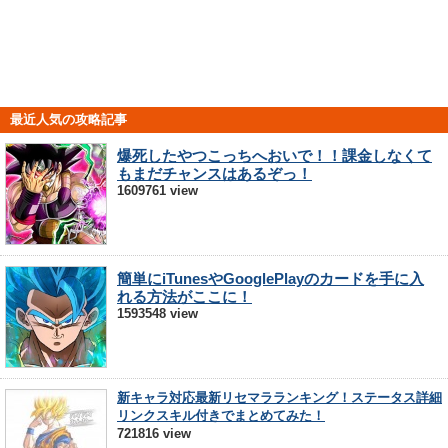
最近人気の攻略記事
爆死したやつこっちへおいで！！課金しなくて
もまだチャンスはあるぞっ！
1609761 view
簡単にiTunesやGooglePlayのカードを手に入
れる方法がここに！
1593548 view
新キャラ対応最新リセマラランキング！ステータス詳細
リンクスキル付きでまとめてみた！
721816 view