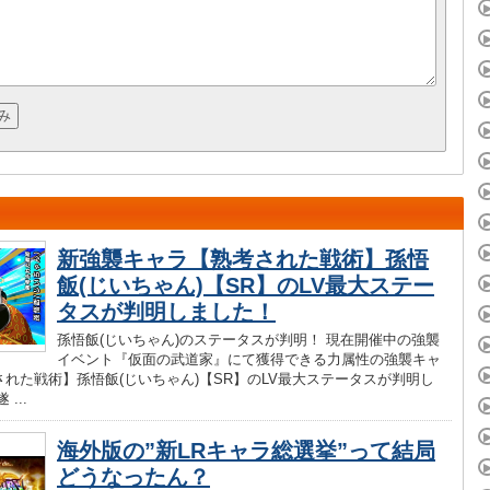
新強襲キャラ【熟考された戦術】孫悟
飯(じいちゃん)【SR】のLV最大ステー
タスが判明しました！
孫悟飯(じいちゃん)のステータスが判明！ 現在開催中の強襲
イベント『仮面の武道家』にて獲得できる力属性の強襲キャ
された戦術】孫悟飯(じいちゃん)【SR】のLV最大ステータスが判明し
...
海外版の”新LRキャラ総選挙”って結局
どうなったん？