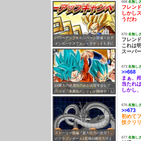
668:
名無し
フレンド
しかし
うだわ
670:
名無し
パワーアップキャンペーン開催！ログ
フレンド
インボーナスでガシャチケットを手に
これは
入れよう！
スーパ
673:
名無し
>>668
まぁ、殆
当たれ
LV最大の体属性のみが出現するレア
しかし、
ガシャ『体属性ガシャ』が開催中！1
0連で老界王神のオマケ付き！
676:
名無し
>>673
初めてフ
技クリ
ストーリー後編『最大出力の激突！』
677:
名無し
のドラゴンボール1星球の獲得方法ま