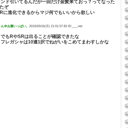
レンド引いてるんだが一回だけ金髪来ておっ？ってなった
たぞ
SRに進化できるからマジ何でもいいから欲しい
さん＠お腹いっぱい。
2015/03/16(月) 21:01:57.82 ID:___.net
でもRやSRは出ることが確認できたな
フレガシャは10連1択でねがいをこめてまわすしかな