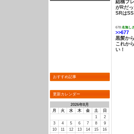
結構フ
とめ！
がRだっ
SRはS
678:
名無し
>>677
黒髪から
これから
い！
おすすめ記事
更新カレンダー
2026年8月
月
火
水
木
金
土
日
1
2
3
4
5
6
7
8
9
10
11
12
13
14
15
16