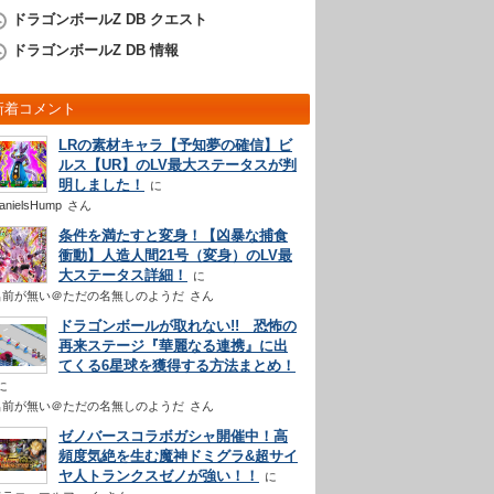
ドラゴンボールZ DB クエスト
ドラゴンボールZ DB 情報
新着コメント
LRの素材キャラ【予知夢の確信】ビ
ルス【UR】のLV最大ステータスが判
明しました！
anielsHump
さん
条件を満たすと変身！【凶暴な捕食
衝動】人造人間21号（変身）のLV最
大ステータス詳細！
名前が無い＠ただの名無しのようだ
さん
ドラゴンボールが取れない!! 恐怖の
再来ステージ『華麗なる連携』に出
てくる6星球を獲得する方法まとめ！
名前が無い＠ただの名無しのようだ
さん
ゼノバースコラボガシャ開催中！高
頻度気絶を生む魔神ドミグラ&超サイ
ヤ人トランクスゼノが強い！！