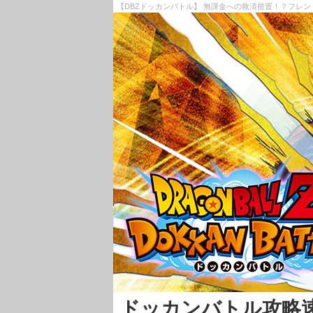
【DBZドッカンバトル】 無課金への救済措置！？フレン
ドッカンバトル攻略