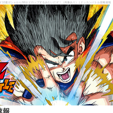
ド10連ガシャからSRがドロップするみたいだぞ！（画像あり） | ドッカンバトル攻略速報
速報