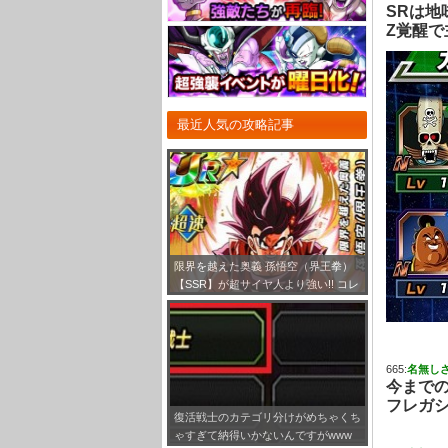
SRは地
Z覚醒
最近人気の攻略記事
限界を越えた奥義 孫悟空（界王拳）
【SSR】が超サイヤ人より強い!! コレ
は3キャラ限定ガシャで狙ったほうが
いいな！
665:
名無し
今までの
フレガシ
復活戦士のカテゴリ分けがめちゃくち
ゃすぎて納得いかないんですがwww