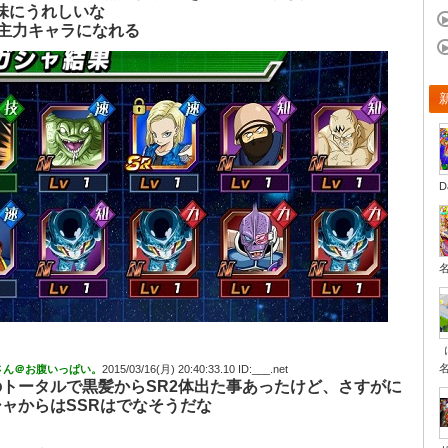
味にうれしいな
で主力キャラになれる
D
さん＠お腹いっぱい。
2015/03/16(月) 20:40:33.10 ID:___.net
トータルで黒髪からSR2体出た事あったけど、さすがに
ャからはSSRはでなそうだな