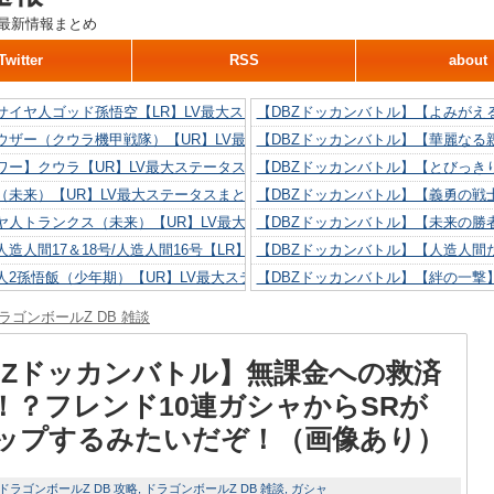
最新情報まとめ
Twitter
RSS
about
サイヤ人ゴッド孫悟空【LR】LV最大ステータスまとめ！
【DBZドッカンバトル】【よみがえ
ウザー（クウラ機甲戦隊）【UR】LV最大ステータスまとめ！
【DBZドッカンバトル】【華麗なる
ワー】クウラ【UR】LV最大ステータスまとめ！
【DBZドッカンバトル】【とびっき
（未来）【UR】LV最大ステータスまとめ！
【DBZドッカンバトル】【義勇の戦
ヤ人トランクス（未来）【UR】LV最大ステータスまとめ！
【DBZドッカンバトル】【未来の勝
造人間17＆18号/人造人間16号【LR】LV最大ステータスまとめ！
【DBZドッカンバトル】【人造人間た
人2孫悟飯（少年期）【UR】LV最大ステータスまとめ！
【DBZドッカンバトル】【絆の一撃
造人間18号【UR】LV最大ステータスまとめ！
【DBZドッカンバトル】【抗い続け
ラゴンボールZ DB 雑談
リリン【UR】LV最大ステータスまとめ！
【DBZドッカンバトル】【技巧とひ
人間16号【UR】LV最大ステータスまとめ！
【DBZドッカンバトル】【新たに得
BZドッカンバトル】無課金への救済
！？フレンド10連ガシャからSRが
ップするみたいだぞ！（画像あり）
ドラゴンボールZ DB 攻略
ドラゴンボールZ DB 雑談
ガシャ