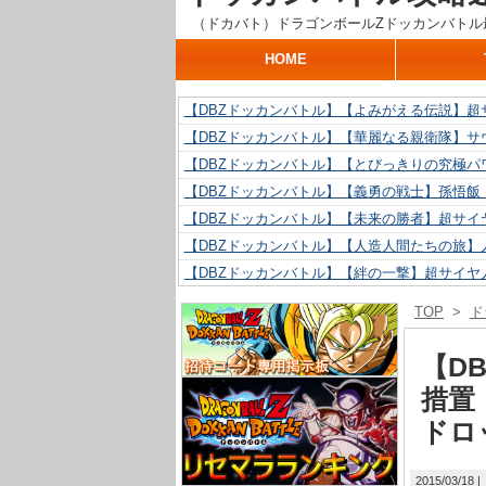
（ドカバト）ドラゴンボールZドッカンバトル
HOME
【DBZドッカンバトル】【よみがえる伝説】超
【DBZドッカンバトル】【華麗なる親衛隊】サ
【DBZドッカンバトル】【とびっきりの究極パ
【DBZドッカンバトル】【義勇の戦士】孫悟飯
【DBZドッカンバトル】【未来の勝者】超サイ
【DBZドッカンバトル】【人造人間たちの旅】人
【DBZドッカンバトル】【絆の一撃】超サイヤ
【DBZドッカンバトル】【抗い続ける精神力】人
TOP
>
ド
【DBZドッカンバトル】【技巧とひらめき】ク
【DBZドッカンバトル】【新たに得た好機】人造
【D
措置
ドロ
2015/03/18