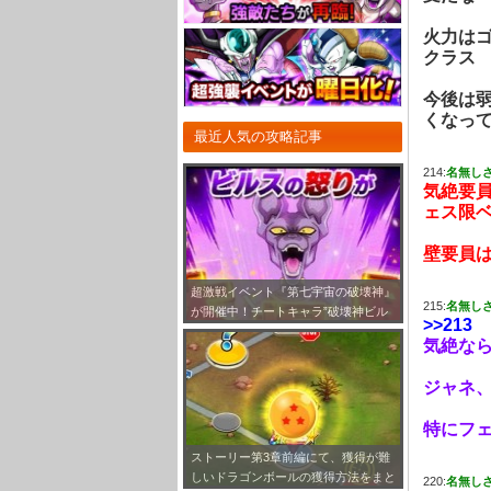
火力は
クラス
今後は
くなっ
最近人気の攻略記事
214:
名無し
気絶要
ェス限
壁要員
超激戦イベント『第七宇宙の破壊神』
215:
名無し
が開催中！チートキャラ”破壊神ビル
>>213
ス”をドッカン覚醒させよう！
気絶な
ジャネ
特にフェ
ストーリー第3章前編にて、獲得が難
しいドラゴンボールの獲得方法をまと
220:
名無し