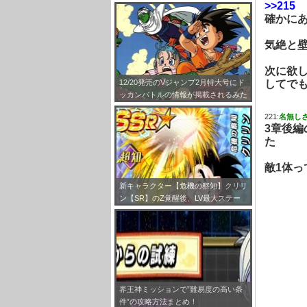
めてみました！
>>215
確かに
気絶と
次に欲
してで
12/20発売のVジャンプ2月特大号にド
ッカンバトルの情報が掲載されるみた
いだぞ！
221:
名無し
3章後編
た
敵1体っ
新キャラクター【危機の察知】クリリ
ン【SR】のZ覚醒後、LV最大ステー
タスが判明しました！
界王神ミッションで”難易度の高い条
件”の攻略方法まとめ！