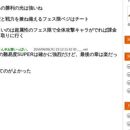
あの勝利の光は強いね
壁と戦力を兼ね備えるフェス限ベジはチート
しいのは超属性のフェス限で全体攻撃キャラがでれば課金
も取りに行く
さん＠お腹いっぱい。
2016/06/06(月) 23:12:11.62 ID:___.net
の難易度SUPERは確かに強烈だけど、最後の章は楽だっ
てのがよかった