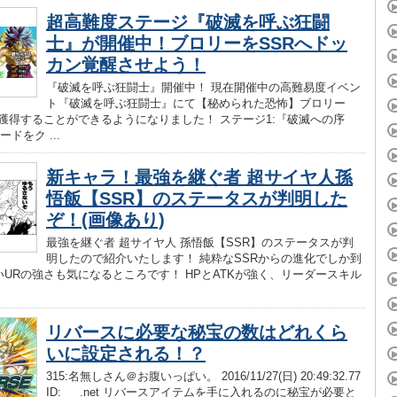
超高難度ステージ『破滅を呼ぶ狂闘
士』が開催中！ブロリーをSSRへドッ
カン覚醒させよう！
『破滅を呼ぶ狂闘士』開催中！ 現在開催中の高難易度イベン
ト『破滅を呼ぶ狂闘士』にて【秘められた恐怖】ブロリー
を獲得することができるようになりました！ ステージ1:『破滅への序
ドをク ...
新キャラ！最強を継ぐ者 超サイヤ人孫
悟飯【SSR】のステータスが判明した
ぞ！(画像あり)
最強を継ぐ者 超サイヤ人 孫悟飯【SSR】のステータスが判
明したので紹介いたします！ 純粋なSSRからの進化でしか到
URの強さも気になるところです！ HPとATKが強く、リーダースキル
リバースに必要な秘宝の数はどれくら
いに設定される！？
315:名無しさん＠お腹いっぱい。 2016/11/27(日) 20:49:32.77
ID:___.net リバースアイテムを手に入れるのに秘宝が必要と