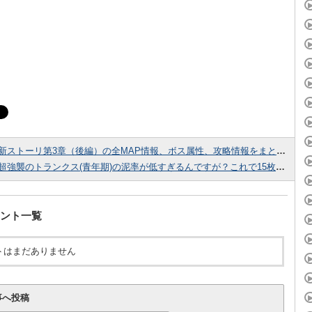
新ストーリ第3章（後編）の全MAP情報、ボス属性、攻略情報をまとめました！
超強襲のトランクス(青年期)の泥率が低すぎるんですが？これで15枚は無理だろ…
ント一覧
トはまだありません
事へ投稿