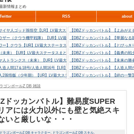
最新情報まとめ
Twitter
RSS
about
サイヤ人ゴッド孫悟空【LR】LV最大ステータスまとめ！
【DBZドッカンバトル】【よみがえ
ウザー（クウラ機甲戦隊）【UR】LV最大ステータスまとめ！
【DBZドッカンバトル】【華麗なる
ワー】クウラ【UR】LV最大ステータスまとめ！
【DBZドッカンバトル】【とびっき
（未来）【UR】LV最大ステータスまとめ！
【DBZドッカンバトル】【義勇の戦
ヤ人トランクス（未来）【UR】LV最大ステータスまとめ！
【DBZドッカンバトル】【未来の勝
造人間17＆18号/人造人間16号【LR】LV最大ステータスまとめ！
【DBZドッカンバトル】【人造人間た
人2孫悟飯（少年期）【UR】LV最大ステータスまとめ！
【DBZドッカンバトル】【絆の一撃
造人間18号【UR】LV最大ステータスまとめ！
【DBZドッカンバトル】【抗い続け
ラゴンボールZ DB 雑談
リリン【UR】LV最大ステータスまとめ！
【DBZドッカンバトル】【技巧とひ
人間16号【UR】LV最大ステータスまとめ！
【DBZドッカンバトル】【新たに得
BZドッカンバトル】難易度SUPER
リアには火力以外にも壁と気絶スキ
ないと厳しいな・・・
ドラゴンボールZ DB キャラクター
ドラゴンボールZ DB スキル