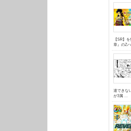
【SR】
章』のZハー
達できない
が3属 ...