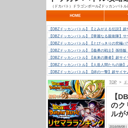
（ドカバト）ドラゴンボールZドッカンバトル
HOME
【DBZドッカンバトル】【よみがえる伝説】超
【DBZドッカンバトル】【華麗なる親衛隊】サ
【DBZドッカンバトル】【とびっきりの究極パ
【DBZドッカンバトル】【義勇の戦士】孫悟飯
【DBZドッカンバトル】【未来の勝者】超サイ
【DBZドッカンバトル】【人造人間たちの旅】人
【DBZドッカンバトル】【絆の一撃】超サイヤ
【DBZドッカンバトル】【抗い続ける精神力】人
TOP
>
ド
【DBZドッカンバトル】【技巧とひらめき】ク
【DBZドッカンバトル】【新たに得た好機】人造
【D
のク
ルが
2016/06/08