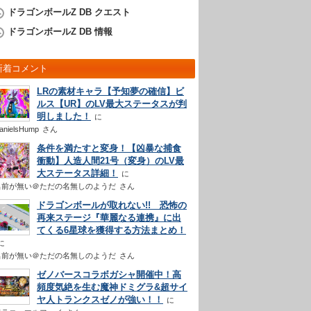
ドラゴンボールZ DB クエスト
ドラゴンボールZ DB 情報
新着コメント
LRの素材キャラ【予知夢の確信】ビ
ルス【UR】のLV最大ステータスが判
明しました！
anielsHump
さん
条件を満たすと変身！【凶暴な捕食
衝動】人造人間21号（変身）のLV最
大ステータス詳細！
名前が無い＠ただの名無しのようだ
さん
ドラゴンボールが取れない!! 恐怖の
再来ステージ『華麗なる連携』に出
てくる6星球を獲得する方法まとめ！
名前が無い＠ただの名無しのようだ
さん
ゼノバースコラボガシャ開催中！高
頻度気絶を生む魔神ドミグラ&超サイ
ヤ人トランクスゼノが強い！！