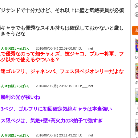
ゴジサンドで十分だけど、それ以上に壁と気絶要員が必須
弱キャラでも優秀なスキル持ちは確保しておかないと厳し
てきそうだな
さん＠お腹いっぱい。
2016/06/06(月) 22:59:00.87 ID:___.net
員で優秀なのって知チャオズ、技ジャコ、ブルー将軍、フ
D
ベジ以外で使えるやついる？
は速ゴルフリ、ジャネンバ、フェス限ベジオンリーだよな
さん＠お腹いっぱい。
2016/06/06(月) 23:02:15.10 ID:___.net
ら勝利の光が強いね
、3ベジ、ゴルフリに初回確定気絶キャラは本当強い
ス限ベジは、気絶+壁+高火力の3拍子で強すぎ
さん＠お腹いっぱい。
2016/06/06(月) 23:11:43.22 ID:___.net