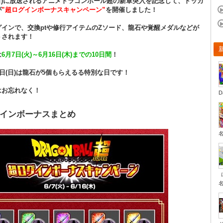
(日)に放送されるアニメドラゴンボール超の新章突入を記念して、ドッカ
が
”超ログインボーナスキャンペーン”
を開催しました！
グインで、交換ptや修行アイテムのZソード、龍石や覚醒メダルなどが
トされます！
は
6月7日(火)～6月16日(木)までの10日間
！
2日(日)は龍石が5個もらえるる特別な日です！
はお忘れなく！
D
インボーナスまとめ