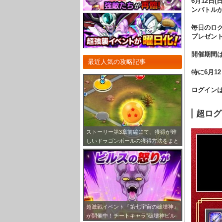
6月12日
ンバトル
毎日のロ
プレゼン
開催期間
最近人気の攻略記事
特に6月1
ログイン
超ログ
ストーリー第3章前編にて、獲得が難
しいドラゴンボールの獲得方法をまと
めてみました！
超激戦イベント『第七宇宙の破壊神』
が開催中！チートキャラ”破壊神ビル