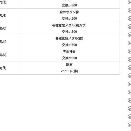
2(日)
交換pt500
金のサタン像
3(月)
交換pt500
各種覚醒メダル(銅カプ)
4(火)
交換pt500
各種覚醒メダル(銀)
5(水)
交換pt500
界王神界
6(水)
交換pt500
龍石
0(月)
Zソード(体)