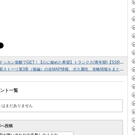
ドッカン覚醒でGET！【心に秘めた希望】トランクス(青年期)【SSR】のZ覚醒後、LV最大ステータスが判明しました！
新ストーリ第3章（後編）の全MAP情報、ボス属性、攻略情報をまとめました！
ント一覧
トはまだありません
事へ投稿