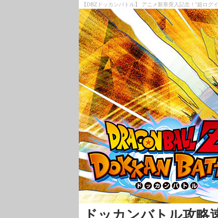
【DBZドッカンバトル】 アニメ新章突入記念！”超ログ
ドッカンバトル攻略