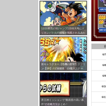
ス”をドッカン覚醒させよう！
12/20発売のVジャンプ2月特大号にド
ッカンバトルの情報が掲載されるみた
いだぞ！
6/
新キャラクター【危機の察知】クリリ
6/
ン【SR】のZ覚醒後、LV最大ステー
タスが判明しました！
6/
6/1
6/1
界王神ミッションで”難易度の高い条
件”の攻略方法まとめ！