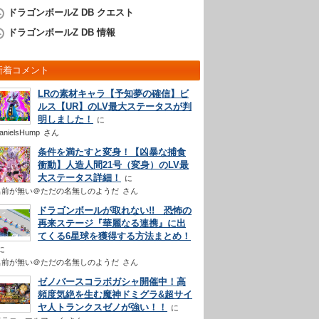
ドラゴンボールZ DB クエスト
ドラゴンボールZ DB 情報
新着コメント
LRの素材キャラ【予知夢の確信】ビ
ルス【UR】のLV最大ステータスが判
明しました！
anielsHump
さん
条件を満たすと変身！【凶暴な捕食
衝動】人造人間21号（変身）のLV最
大ステータス詳細！
名前が無い＠ただの名無しのようだ
さん
ドラゴンボールが取れない!! 恐怖の
再来ステージ『華麗なる連携』に出
てくる6星球を獲得する方法まとめ！
名前が無い＠ただの名無しのようだ
さん
ゼノバースコラボガシャ開催中！高
頻度気絶を生む魔神ドミグラ&超サイ
ヤ人トランクスゼノが強い！！