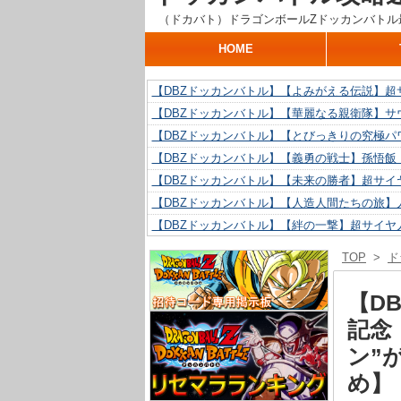
（ドカバト）ドラゴンボールZドッカンバトル
HOME
【DBZドッカンバトル】【よみがえる伝説】超
【DBZドッカンバトル】【華麗なる親衛隊】サ
【DBZドッカンバトル】【とびっきりの究極パ
【DBZドッカンバトル】【義勇の戦士】孫悟飯
【DBZドッカンバトル】【未来の勝者】超サイ
【DBZドッカンバトル】【人造人間たちの旅】人
【DBZドッカンバトル】【絆の一撃】超サイヤ
【DBZドッカンバトル】【抗い続ける精神力】人
TOP
>
ド
【DBZドッカンバトル】【技巧とひらめき】ク
【DBZドッカンバトル】【新たに得た好機】人造
【D
記念
ン”
め】