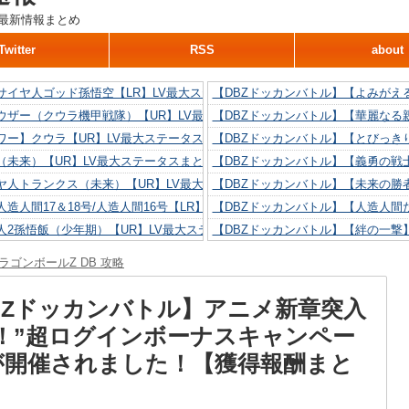
最新情報まとめ
Twitter
RSS
about
サイヤ人ゴッド孫悟空【LR】LV最大ステータスまとめ！
【DBZドッカンバトル】【よみがえ
ウザー（クウラ機甲戦隊）【UR】LV最大ステータスまとめ！
【DBZドッカンバトル】【華麗なる
ワー】クウラ【UR】LV最大ステータスまとめ！
【DBZドッカンバトル】【とびっき
（未来）【UR】LV最大ステータスまとめ！
【DBZドッカンバトル】【義勇の戦
ヤ人トランクス（未来）【UR】LV最大ステータスまとめ！
【DBZドッカンバトル】【未来の勝
造人間17＆18号/人造人間16号【LR】LV最大ステータスまとめ！
【DBZドッカンバトル】【人造人間た
人2孫悟飯（少年期）【UR】LV最大ステータスまとめ！
【DBZドッカンバトル】【絆の一撃
造人間18号【UR】LV最大ステータスまとめ！
【DBZドッカンバトル】【抗い続け
ラゴンボールZ DB 攻略
リリン【UR】LV最大ステータスまとめ！
【DBZドッカンバトル】【技巧とひ
人間16号【UR】LV最大ステータスまとめ！
【DBZドッカンバトル】【新たに得
BZドッカンバトル】アニメ新章突入
！”超ログインボーナスキャンペー
が開催されました！【獲得報酬まと