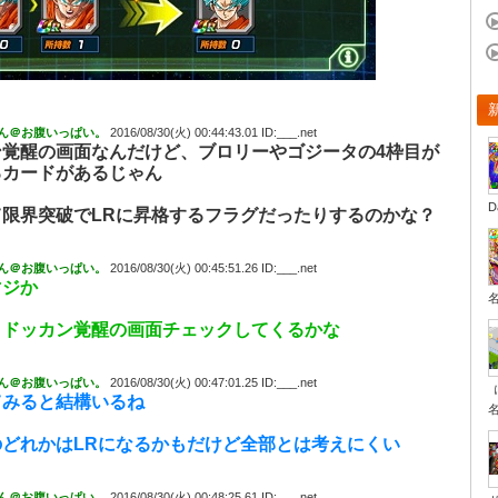
ん＠お腹いっぱい。
2016/08/30(火) 00:44:43.01 ID:___.net
ン覚醒の画面なんだけど、ブロリーやゴジータの4枠目が
るカードがあるじゃん
D
て限界突破でLRに昇格するフラグだったりするのかな？
ん＠お腹いっぱい。
2016/08/30(火) 00:45:51.26 ID:___.net
マジか
くドッカン覚醒の画面チェックしてくるかな
ん＠お腹いっぱい。
2016/08/30(火) 00:47:01.25 ID:___.net
てみると結構いるね
のどれかはLRになるかもだけど全部とは考えにくい
ん＠お腹いっぱい。
2016/08/30(火) 00:48:25.61 ID:___.net