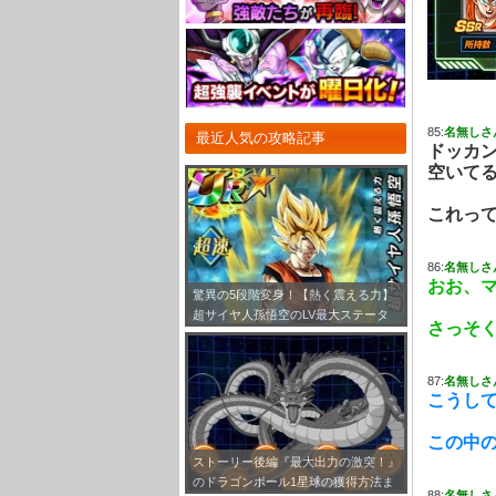
85:
名無しさ
最近人気の攻略記事
ドッカ
空いて
これっ
86:
名無しさ
おお、
驚異の5段階変身！【熱く震える力】
超サイヤ人孫悟空のLV最大ステータ
さっそ
ス！
87:
名無しさ
こうし
この中
ストーリー後編『最大出力の激突！』
のドラゴンボール1星球の獲得方法ま
88:
名無しさ