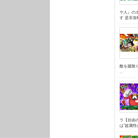
ヤ人』の
す 是非攻略
敵を蹴散
...
ラ【自由
は”超属性の 