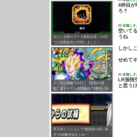
とめ！
4枠目が
ろ？
89:
名無しさ
空いてる
うね
会心と追撃のデータ解析結果！LV20
での発動確率が判明しました！
しかし
せめて
90:
名無しさ
LR孫悟
ドッカン覚醒でGET！【邪気の発
と思う
散】超サイヤ人孫悟飯(GT)(寄生)【U
R】のLV最大ステータスが判明しまし
た！
界王神ミッションで”難易度の高い条
件”の攻略方法まとめ！