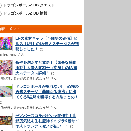
ドラゴンボールZ DB クエスト
ドラゴンボールZ DB 情報
新着コメント
LRの素材キャラ【予知夢の確信】ビ
ルス【UR】のLV最大ステータスが判
明しました！
anielsHump
さん
条件を満たすと変身！【凶暴な捕食
衝動】人造人間21号（変身）のLV最
大ステータス詳細！
名前が無い＠ただの名無しのようだ
さん
ドラゴンボールが取れない!! 恐怖の
再来ステージ『華麗なる連携』に出
てくる6星球を獲得する方法まとめ！
名前が無い＠ただの名無しのようだ
さん
ゼノバースコラボガシャ開催中！高
頻度気絶を生む魔神ドミグラ&超サイ
ヤ人トランクスゼノが強い！！