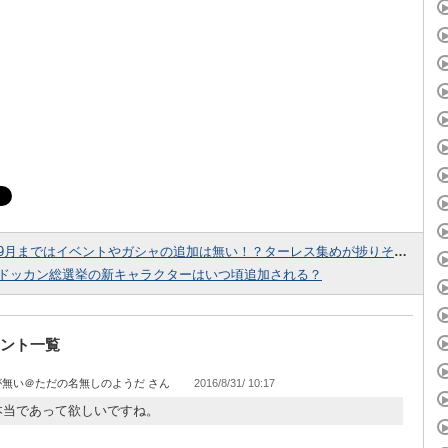
9月まではイベントやガシャの追加は無い！？ターレス集めが捗りそうです・・・
ドッカン総選挙の新キャラクターはいつ頃追加される？
ント一覧
が無い＠ただの名無しのようだ
2016/8/31/ 10:17
本当であって欲しいですね。