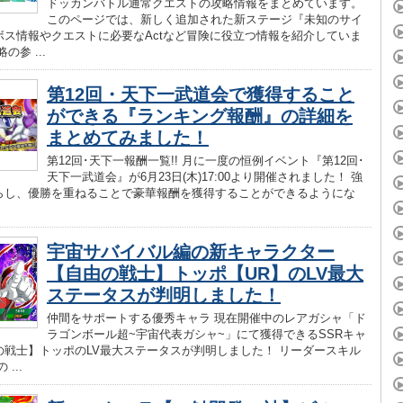
ドッカンバトル通常クエストの攻略情報をまとめています。
このページでは、新しく追加された新ステージ『未知のサイ
ボス情報やクエストに必要なActなど冒険に役立つ情報を紹介していま
の参 ...
第12回・天下一武道会で獲得すること
ができる『ランキング報酬』の詳細を
まとめてみました！
第12回･天下一報酬一覧!! 月に一度の恒例イベント『第12回･
天下一武道会』が6月23日(木)17:00より開催されました！ 強
らし、優勝を重ねることで豪華報酬を獲得することができるようにな
宇宙サバイバル編の新キャラクター
【自由の戦士】トッポ【UR】のLV最大
ステータスが判明しました！
仲間をサポートする優秀キャラ 現在開催中のレアガシャ「ド
ラゴンボール超~宇宙代表ガシャ~」にて獲得できるSSRキャ
の戦士】トッポのLV最大ステータスが判明しました！ リーダースキル
...