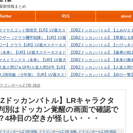
最新情報まとめ
Twitter
RSS
about
サイヤ人ゴッド孫悟空【LR】LV最大ステータスまとめ！
【DBZドッカンバトル】【よみがえ
ウザー（クウラ機甲戦隊）【UR】LV最大ステータスまとめ！
【DBZドッカンバトル】【華麗なる
ワー】クウラ【UR】LV最大ステータスまとめ！
【DBZドッカンバトル】【とびっき
（未来）【UR】LV最大ステータスまとめ！
【DBZドッカンバトル】【義勇の戦
ヤ人トランクス（未来）【UR】LV最大ステータスまとめ！
【DBZドッカンバトル】【未来の勝
造人間17＆18号/人造人間16号【LR】LV最大ステータスまとめ！
【DBZドッカンバトル】【人造人間た
人2孫悟飯（少年期）【UR】LV最大ステータスまとめ！
【DBZドッカンバトル】【絆の一撃
造人間18号【UR】LV最大ステータスまとめ！
【DBZドッカンバトル】【抗い続け
ラゴンボールZ DB 雑談
リリン【UR】LV最大ステータスまとめ！
【DBZドッカンバトル】【技巧とひ
人間16号【UR】LV最大ステータスまとめ！
【DBZドッカンバトル】【新たに得
BZドッカンバトル】LRキャラクタ
判別はドッカン覚醒の画面で確認で
？4枠目の空きが怪しい・・・
ドラゴンボールZ DB 情報
ドラゴンボールZ DB 攻略
ドラゴンボールZ DB 雑談