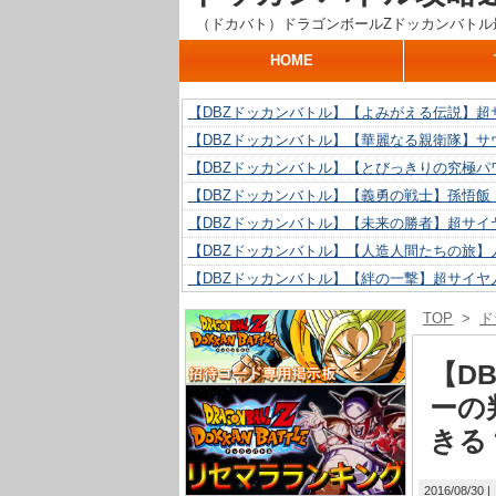
（ドカバト）ドラゴンボールZドッカンバトル
HOME
【DBZドッカンバトル】【よみがえる伝説】超
【DBZドッカンバトル】【華麗なる親衛隊】サ
【DBZドッカンバトル】【とびっきりの究極パ
【DBZドッカンバトル】【義勇の戦士】孫悟飯
【DBZドッカンバトル】【未来の勝者】超サイ
【DBZドッカンバトル】【人造人間たちの旅】人
【DBZドッカンバトル】【絆の一撃】超サイヤ
【DBZドッカンバトル】【抗い続ける精神力】人
TOP
>
ド
【DBZドッカンバトル】【技巧とひらめき】ク
【DBZドッカンバトル】【新たに得た好機】人造
【D
ーの
きる
2016/08/30