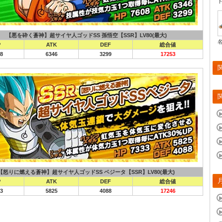
【悪を砕く蒼神】超サイヤ人ゴッドSS 孫悟空【SSR】LV80(最大)
P
ATK
DEF
総合値
8
6346
3299
17253
【怒りに燃える蒼神】超サイヤ人ゴッドSS ベジータ【SSR】LV80(最大)
P
ATK
DEF
総合値
3
5825
4088
17246