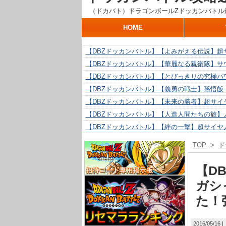
（ドカバト）ドラゴンボールZドッカンバトル
HOME
【DBZドッカンバトル】【よみがえる伝説】超
【DBZドッカンバトル】【華麗なる親衛隊】サ
【DBZドッカンバトル】【とびっきりの究極パ
【DBZドッカンバトル】【義勇の戦士】孫悟飯
【DBZドッカンバトル】【未来の勝者】超サイ
【DBZドッカンバトル】【人造人間たちの旅】人
【DBZドッカンバトル】【絆の一撃】超サイヤ
【DBZドッカンバトル】【抗い続ける精神力】人
TOP
>
ド
【DBZドッカンバトル】【技巧とひらめき】ク
【DBZドッカンバトル】【新たに得た好機】人造
【D
ガシ
た！
2016/05/16