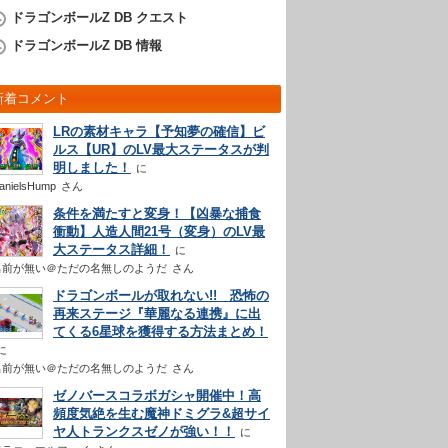
ドラゴンボールZ DB クエスト
ドラゴンボールZ DB 情報
新着コメント
LRの素材キャラ【予知夢の確信】ビ
ルス【UR】のLV最大ステータスが判
明しました！
anielsHump
さん
条件を満たすと変身！【凶暴な捕食
衝動】人造人間21号（変身）のLV最
大ステータス詳細！
名前が無い＠ただの名無しのようだ
さん
ドラゴンボールが取れない!! 恐怖の
再来ステージ『華麗なる連携』に出
てくる6星球を獲得する方法まとめ！
名前が無い＠ただの名無しのようだ
さん
ゼノバースコラボガシャ開催中！高
頻度気絶を生む魔神ドミグラ&超サイ
ヤ人トランクスゼノが強い！！