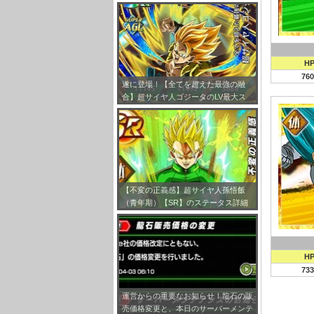
まとめ
H
760
遂に登場！【全てを超えた最強の融
合】超サイヤ人ゴジータのLV最大ス
テータス詳細！
【不変の正義感】超サイヤ人孫悟飯
（青年期）【SR】のステータス詳細
が判明しました！
H
733
運営からの重要なお知らせ！龍石の販
売価格変更と、本日のサーバーメンテ