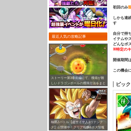
初回のみ
しかも連
す
自分で持
最近人気の攻略記事
イテムや
どんなボ
※特定の
開催期間
この機会
ストーリー第3章前編にて、獲得が難
しいドラゴンボールの獲得方法をまと
ピック
めてみました！
極限Zバトル【超サイヤ人3ゴテンク
ス】が開催中！クリア報酬&ボス情報