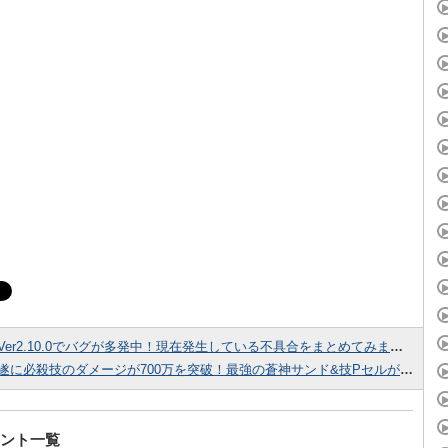
Ver2.10.0でバグが多発中！現在発生している不具合をまとめてみました！
遂に必殺技のダメージが700万を突破！最強の蒼神サンド&技Pセルが強すぎる件･･･
ント一覧