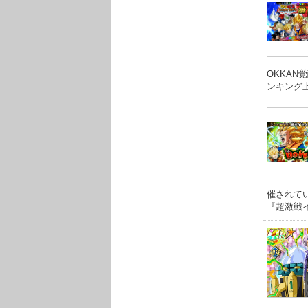
OKKA
ンキング上位
催されて
『超激戦イベ