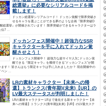
総選挙』に必要なシリアルコードを掲
載します！
ドッカン総選挙シリアルコード！ ドッカン覚醒で限界突破さ
せるキャラを選ぶことができる夢のような企画『限界突破D
N覚醒総選挙』が開催されています！ 限界突破ができるキャラクターはラ
7 ...
ドッカンフェス開催中！超強力なSSR
キャラクターを手に入れてドッカン覚
醒させよう！
ドッカンフェス開催中！ 超強力な超サイヤ人3にドッカン覚
醒できる『限定キャラ』を獲得できる”ドッカンフェス”が開
います！ 皆さんはもう限定キャラは手に入れましたか？ 現在開催中の
ン ...
LRの素材キャラクター【未来への帰
還】トランクス(青年期)(未来)【UR】の
LV最大ステータスが判明しました！
LRの素材キャラクター LRまで進化する新キャラクター【未
来への帰還】トランクス(青年期)(未来)【UR】のLV最大ステ