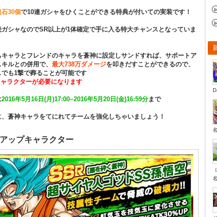
龍石30個
で10連ガシャをひくことができる特典が付いての実装です！
続ガシャなのでSR以上が1体確定で手に入る特大チャンスとなっていま
ちキャラとフレンドのキャラを蒼神に設定しサンドすれば、サポートア
スキルとの併用で、
最大738万ダメージ
を叩きだすことができるので、
スでも1撃で葬ることが可能です
キャラクターが必要になります
D
は
2016年5月16日(月)17:00~2016年5月20日(金)16:59分
まで
に、蒼神キャラをてにれてチームを強化しちゃいましょう！
アップキャラクター