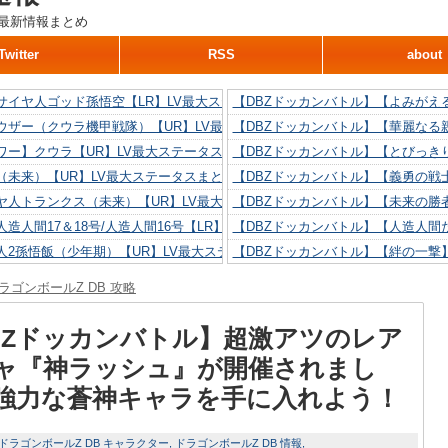
最新情報まとめ
Twitter
RSS
about
サイヤ人ゴッド孫悟空【LR】LV最大ステータスまとめ！
【DBZドッカンバトル】【よみがえ
ウザー（クウラ機甲戦隊）【UR】LV最大ステータスまとめ！
【DBZドッカンバトル】【華麗なる
ワー】クウラ【UR】LV最大ステータスまとめ！
【DBZドッカンバトル】【とびっき
（未来）【UR】LV最大ステータスまとめ！
【DBZドッカンバトル】【義勇の戦
ヤ人トランクス（未来）【UR】LV最大ステータスまとめ！
【DBZドッカンバトル】【未来の勝
造人間17＆18号/人造人間16号【LR】LV最大ステータスまとめ！
【DBZドッカンバトル】【人造人間た
人2孫悟飯（少年期）【UR】LV最大ステータスまとめ！
【DBZドッカンバトル】【絆の一撃
造人間18号【UR】LV最大ステータスまとめ！
【DBZドッカンバトル】【抗い続け
ラゴンボールZ DB 攻略
リリン【UR】LV最大ステータスまとめ！
【DBZドッカンバトル】【技巧とひ
人間16号【UR】LV最大ステータスまとめ！
【DBZドッカンバトル】【新たに得
BZドッカンバトル】超激アツのレア
ャ『神ラッシュ』が開催されまし
強力な蒼神キャラを手に入れよう！
ドラゴンボールZ DB キャラクター
ドラゴンボールZ DB 情報