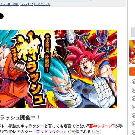
Z DB 攻略
SSR
UR
レアガシャ
ラッシュ開催中！
バトル最強のキャラクターと言っても過言ではない
”蒼神シリーズ”
が手
激アツのレアガシャ
『ゴッドラッシュ』
が開催されました！