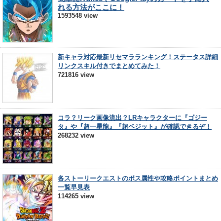
れる方法がここに！
1593548 view
新キャラ対応最新リセマラランキング！ステータス詳細
リンクスキル付きでまとめてみた！
721816 view
コラ？リーク画像流出？LRキャラクターに『ゴジー
タ』や『超一星龍』『超ベジット』が確認できるぞ！
268232 view
各ストーリークエストのボス属性や攻略ポイントまとめ
一覧早見表
114265 view