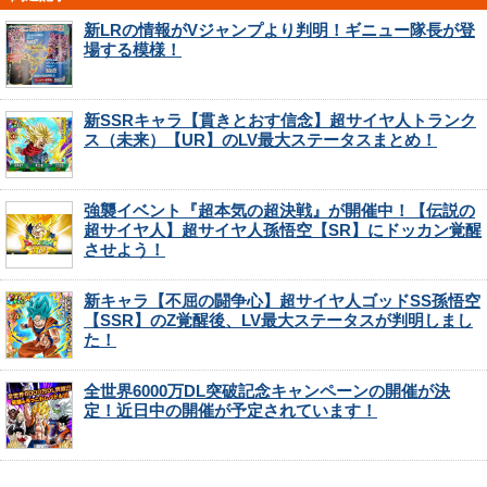
新LRの情報がVジャンプより判明！ギニュー隊長が登
場する模様！
新SSRキャラ【貫きとおす信念】超サイヤ人トランク
ス（未来）【UR】のLV最大ステータスまとめ！
強襲イベント『超本気の超決戦』が開催中！【伝説の
超サイヤ人】超サイヤ人孫悟空【SR】にドッカン覚醒
させよう！
新キャラ【不屈の闘争心】超サイヤ人ゴッドSS孫悟空
【SSR】のZ覚醒後、LV最大ステータスが判明しまし
た！
全世界6000万DL突破記念キャンペーンの開催が決
定！近日中の開催が予定されています！