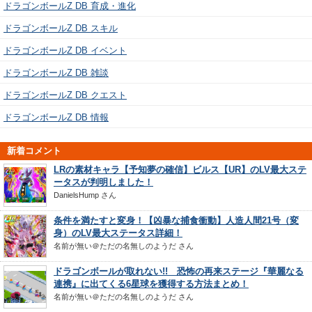
ドラゴンボールZ DB 育成・進化
ドラゴンボールZ DB スキル
ドラゴンボールZ DB イベント
ドラゴンボールZ DB 雑談
ドラゴンボールZ DB クエスト
ドラゴンボールZ DB 情報
新着コメント
LRの素材キャラ【予知夢の確信】ビルス【UR】のLV最大ステ
ータスが判明しました！
DanielsHump
さん
条件を満たすと変身！【凶暴な捕食衝動】人造人間21号（変
身）のLV最大ステータス詳細！
名前が無い＠ただの名無しのようだ
さん
ドラゴンボールが取れない!! 恐怖の再来ステージ『華麗なる
連携』に出てくる6星球を獲得する方法まとめ！
名前が無い＠ただの名無しのようだ
さん