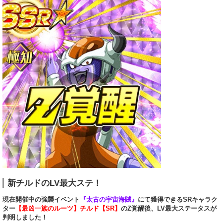
新チルドのLV最大ステ！
現在開催中の強襲イベント
『太古の宇宙海賊』
にて獲得できるSRキャラク
ター
【最凶一族のルーツ】チルド【SR】
のZ覚醒後、LV最大ステータスが
判明しました！