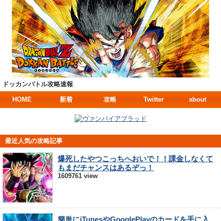
ドッカンバトル攻略速報
HOME
新着
攻略
Twitter
about
最近人気の攻略記事
爆死したやつこっちへおいで！！課金しなくて
もまだチャンスはあるぞっ！
1609761 view
簡単にiTunesやGooglePlayのカードを手に入