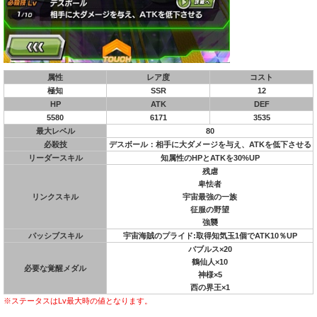
属性
レア度
コスト
極知
SSR
12
HP
ATK
DEF
5580
6171
3535
最大レベル
80
必殺技
デスボール：相手に大ダメージを与え、ATKを低下させる
リーダースキル
知属性のHPとATKを30%UP
残虐
卑怯者
リンクスキル
宇宙最強の一族
征服の野望
強襲
パッシブスキル
宇宙海賊のプライド:取得知気玉1個でATK10％UP
バブルス×20
鶴仙人×10
必要な覚醒メダル
神様×5
西の界王×1
※ステータスはLv最大時の値となります。