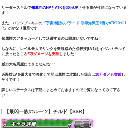
リーダースキルで
知属性のHPとATKを30%UP
させる事が可能になっていま
す！
また、パッシブスキルの
『宇宙海賊のプライド:取得知気玉1個でATK10％U
P』
がかなり優秀です
知属性のアタッカーとして活躍するのは間違いないですね！
ちなみに、レベル最大でリンクを数種絡めた必殺技(LV1)をイベントチルド
に放ったところ
5万ダメージを突破
しました！
威力大も馬鹿にできませんね･･･
必殺技LVを最大まで強化して弱点属性に攻撃した場合は
10万ダメも突破
し
そうです！
詳しいステータスは下記にまとめておきますのでご覧になってみて下さ
い！
【最凶一族のルーツ】チルド【SSR】