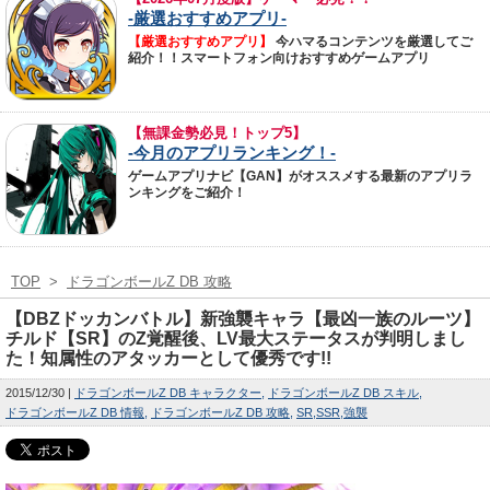
-厳選おすすめアプリ-
【厳選おすすめアプリ】
今ハマるコンテンツを厳選してご
紹介！！スマートフォン向けおすすめゲームアプリ
【無課金勢必見！トップ5】
-今月のアプリランキング！-
ゲームアプリナビ【GAN】がオススメする最新のアプリラ
ンキングをご紹介！
TOP
>
ドラゴンボールZ DB 攻略
【DBZドッカンバトル】新強襲キャラ【最凶一族のルーツ】
チルド【SR】のZ覚醒後、LV最大ステータスが判明しまし
た！知属性のアタッカーとして優秀です!!
2015/12/30
ドラゴンボールZ DB キャラクター
ドラゴンボールZ DB スキル
ドラゴンボールZ DB 情報
ドラゴンボールZ DB 攻略
SR
SSR
強襲