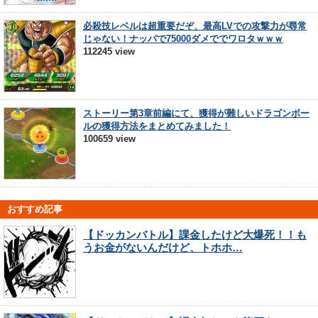
必殺技レベルは超重要だぞ、最高LVでの攻撃力が尋常
じゃない！ナッパで75000ダメででワロタｗｗｗ
112245 view
ストーリー第3章前編にて、獲得が難しいドラゴンボー
ルの獲得方法をまとめてみました！
100659 view
おすすめ記事
【ドッカンバトル】課金したけど大爆死！！も
うお金がないんだけど、トホホ…