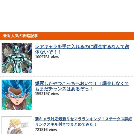
最近人気の攻略記事
レアキャラを手に入れるのに課金するなんて勿
体ないぞ！！
1609761 view
爆死したやつこっちへおいで！！課金しなくて
もまだチャンスはあるぞっ！
1592197 view
新キャラ対応最新リセマラランキング！ステータス詳細
リンクスキル付きでまとめてみた！
721816 view