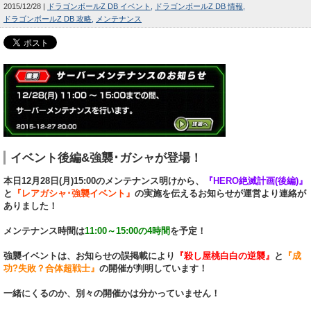
2015/12/28
ドラゴンボールZ DB イベント
ドラゴンボールZ DB 情報
ドラゴンボールZ DB 攻略
メンテナンス
イベント後編&強襲･ガシャが登場！
本日12月28日(月)15:00のメンテナンス明けから、
『HERO絶滅計画(後編)』
と
『レアガシャ･強襲イベント』
の実施を伝えるお知らせが運営より連絡が
ありました！
メンテナンス時間は
11:00～15:00の4時間
を予定！
強襲イベントは、お知らせの誤掲載により
『殺し屋桃白白の逆襲』
と
『成
功?失敗？合体超戦士』
の開催が判明しています！
一緒にくるのか、別々の開催かは分かっていません！