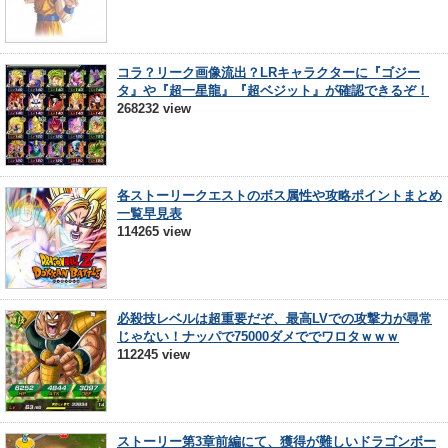
コラ？リーク画像流出？LRキャラクターに『ゴジー
タ』や『超一星龍』『超ベジット』が確認できるぞ！
268232 view
各ストーリークエストのボス属性や攻略ポイントまとめ
一覧早見表
114265 view
必殺技レベルは超重要だぞ、最高LVでの攻撃力が尋常
じゃない！ナッパで75000ダメででワロタｗｗｗ
112245 view
ストーリー第3章前編にて、獲得が難しいドラゴンボー