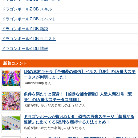
ドラゴンボールZ DB スキル
ドラゴンボールZ DB イベント
ドラゴンボールZ DB 雑談
ドラゴンボールZ DB クエスト
ドラゴンボールZ DB 情報
新着コメント
LRの素材キャラ【予知夢の確信】ビルス【UR】のLV最大ステ
ータスが判明しました！
DanielsHump
さん
条件を満たすと変身！【凶暴な捕食衝動】人造人間21号（変
身）のLV最大ステータス詳細！
名前が無い＠ただの名無しのようだ
さん
ドラゴンボールが取れない!! 恐怖の再来ステージ『華麗なる
連携』に出てくる6星球を獲得する方法まとめ！
名前が無い＠ただの名無しのようだ
さん