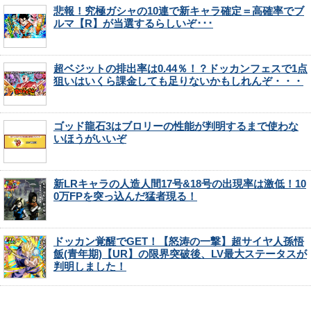
悲報！究極ガシャの10連で新キャラ確定＝高確率でブ
ルマ【R】が当選するらしいぞ･･･
超ベジットの排出率は0.44％！？ドッカンフェスで1点
狙いはいくら課金しても足りないかもしれんぞ・・・
ゴッド龍石3はブロリーの性能が判明するまで使わな
いほうがいいぞ
新LRキャラの人造人間17号&18号の出現率は激低！10
0万FPを突っ込んだ猛者現る！
ドッカン覚醒でGET！【怒涛の一撃】超サイヤ人孫悟
飯(青年期)【UR】の限界突破後、LV最大ステータスが
判明しました！