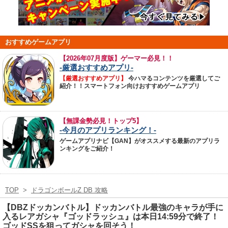
おすすめゲームアプリ
【
2026年07月度版】ゲーマー必見！！
-厳選おすすめアプリ-
【厳選おすすめアプリ】
今ハマるコンテンツを厳選してご
紹介！！スマートフォン向けおすすめゲームアプリ
【無課金勢必見！トップ5】
-今月のアプリランキング！-
ゲームアプリナビ【GAN】がオススメする最新のアプリラ
ンキングをご紹介！
TOP
>
ドラゴンボールZ DB 攻略
【DBZドッカンバトル】ドッカンバトル最強のキャラが手に
入るレアガシャ『ゴッドラッシュ』は本日14:59分で終了！
ゴッドSSを狙ってガシャを回そう！