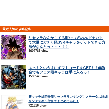
最近人気の攻略記事
リセマラなんかしてる暇ないぞwwwドカバト
で大量にガチャ限SSRキャラをゲットできる方
法がなんとっ・・・！！
1609761 view
あっ！というまにギフトコードをGET！！無課
金でもフェス限キャラは手に入るっ！
1593548 view
新キャラ対応最新リセマラランキング！ステータス詳細
リンクスキル付きでまとめてみた！
721816 view