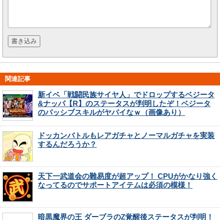
関連記事
新イベ「戦闘民族サイヤ人」でドロップするベジータ
&ナッパ【R】のステータスが判明したぞ！ベジータ
のパッシブスキルがヤバイなｗ（画像あり）
ドッカンバトルもレアガチャとノーマルガチャを実装
するんだろうか？
天下一武道会の難易度が超アップ！ CPUがかなり強く
なってるのでサポートアイテムは必須の模様！
暗黒魔界の王 ダーブラのZ覚醒後ステータスが判明！