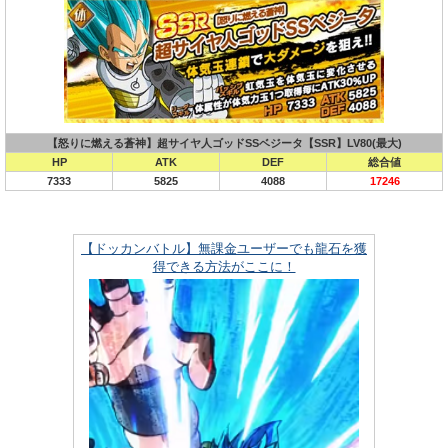
【怒りに燃える蒼神】超サイヤ人ゴッドSSベジータ【SSR】LV80(最大)
HP
ATK
DEF
総合値
7333
5825
4088
17246
【ドッカンバトル】無課金ユーザーでも龍石を獲
得できる方法がここに！