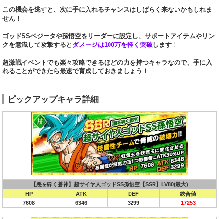
この機会を逃すと、次に手に入れるチャンスはしばらく来ないかもしれま
せん！
ゴッドSSベジータや孫悟空をリーダーに設定し、サポートアイテムやリン
クを意識して攻撃すると
ダメージは100万を軽く突破
します！
超激戦イベントでも楽々攻略できるほどの力を持つキャラなので、手に入
れることができたら最速で育成しておきましょう！
ピックアップキャラ詳細
【悪を砕く蒼神】超サイヤ人ゴッドSS孫悟空【SSR】LV80(最大)
HP
ATK
DEF
総合値
7608
6346
3299
17253