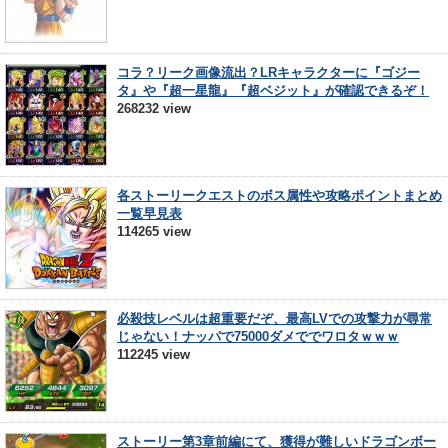
コラ？リーク画像流出？LRキャラクターに『ゴジー
タ』や『超一星龍』『超ベジット』が確認できるぞ！
268232 view
各ストーリークエストのボス属性や攻略ポイントまとめ
一覧早見表
114265 view
必殺技レベルは超重要だぞ、最高LVでの攻撃力が尋常
じゃない！ナッパで75000ダメででワロタｗｗｗ
112245 view
ストーリー第3章前編にて、獲得が難しいドラゴンボー