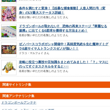
条件を満たすと変身！【凶暴な捕食衝動】人造人間21号（変
身）のLV最大ステータス詳細！
名前が無い＠ただの名無しのようだ
さん
ドラゴンボールが取れない!! 恐怖の再来ステージ『華麗なる
連携』に出てくる6星球を獲得する方法まとめ！
名前が無い＠ただの名無しのようだ
さん
ゼノバースコラボガシャ開催中！高頻度気絶を生む魔神ドミグ
ラ&超サイヤ人トランクスゼノが強い！！
ドラコ・マルフォイ
さん
攻略に役立つ裏技や豆知識をまとめてみました！「？」マスに
のってすぐタスクキルをすると･･･
名前が無い＠ただの名無しのようだ
さん
関連サイトリンク集
関連アンテナリンク集
ドラゴンボールアンテナ