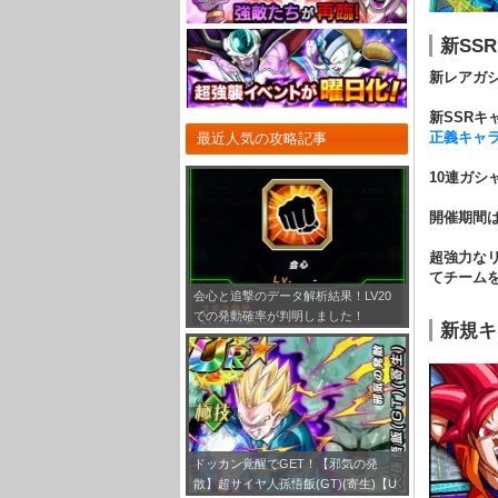
新SS
新レアガ
新SSRキ
正義キャ
最近人気の攻略記事
10連ガシ
開催期間
超強力な
てチーム
会心と追撃のデータ解析結果！LV20
での発動確率が判明しました！
新規キ
ドッカン覚醒でGET！【邪気の発
散】超サイヤ人孫悟飯(GT)(寄生)【U