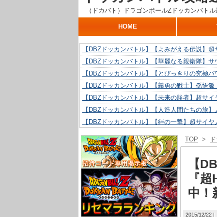
（ドカバト）ドラゴンボールZドッカンバトル
HOME
【DBZドッカンバトル】【よみがえる伝説】超
【DBZドッカンバトル】【華麗なる親衛隊】サ
【DBZドッカンバトル】【とびっきりの究極パ
【DBZドッカンバトル】【義勇の戦士】孫悟飯
【DBZドッカンバトル】【未来の勝者】超サイ
【DBZドッカンバトル】【人造人間たちの旅】人
【DBZドッカンバトル】【絆の一撃】超サイヤ
【DBZドッカンバトル】【抗い続ける精神力】人
TOP
>
ド
【DBZドッカンバトル】【技巧とひらめき】ク
【DBZドッカンバトル】【新たに得た好機】人造
【D
『超H
中！
2015/12/22