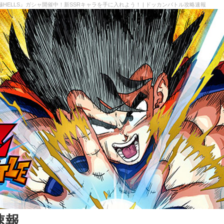
 極HELLS』ガシャ開催中！新SSRキャラを手に入れよう！ | ドッカンバトル攻略速報
速報