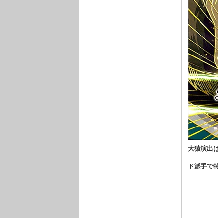
大猿演出
ド派手で