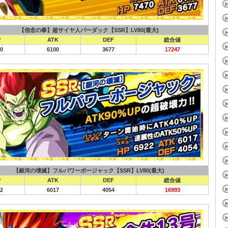
【信念の拳】超サイヤ人バーダック【SSR】LV80(最大)
P
ATK
DEF
総合値
0
6100
3677
17247
【銀河の壊滅】フルパワーボージャック【SSR】LV80(最大)
P
ATK
DEF
総合値
2
6017
4054
16993