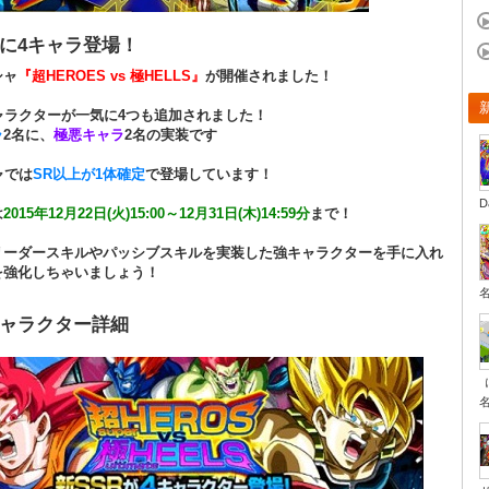
Rに4キャラ登場！
シャ
『超HEROES vs 極HELLS』
が開催されました！
ャラクターが一気に4つも追加されました！
ラ
2名に、
極悪キャラ
2名の実装です
ャでは
SR以上が1体確定
で登場しています！
D
は
2015年12月22日(火)15:00～12月31日(木)14:59分
まで！
リーダースキルやパッシブスキルを実装した強キャラクターを手に入れ
を強化しちゃいましょう！
ャラクター詳細