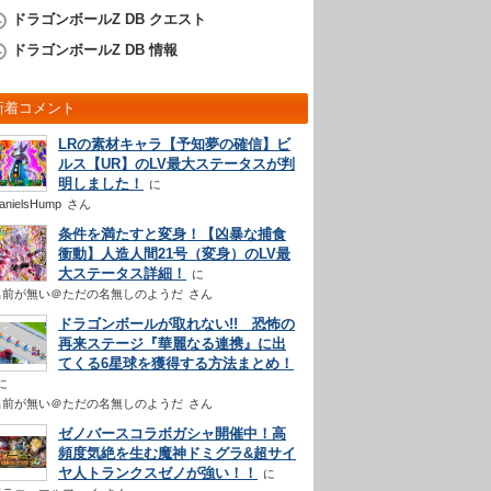
ドラゴンボールZ DB クエスト
ドラゴンボールZ DB 情報
新着コメント
LRの素材キャラ【予知夢の確信】ビ
ルス【UR】のLV最大ステータスが判
明しました！
anielsHump
さん
条件を満たすと変身！【凶暴な捕食
衝動】人造人間21号（変身）のLV最
大ステータス詳細！
名前が無い＠ただの名無しのようだ
さん
ドラゴンボールが取れない!! 恐怖の
再来ステージ『華麗なる連携』に出
てくる6星球を獲得する方法まとめ！
名前が無い＠ただの名無しのようだ
さん
ゼノバースコラボガシャ開催中！高
頻度気絶を生む魔神ドミグラ&超サイ
ヤ人トランクスゼノが強い！！