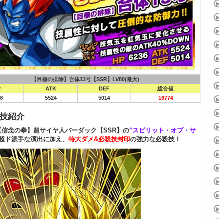
【目標の排除】合体13号【SSR】LV80(最大)
P
ATK
DEF
総合値
6
5524
5014
16774
技紹介
【信念の拳】超サイヤ人バーダック【SSR】の
”スピリット・オブ・サ
超ド派手な演出に加え、
特大ダメ&必殺技封印
の強力な必殺技！