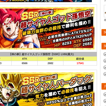
【神の拳】超サイヤ人ゴッド孫悟空【SSR】LV80(最大)
P
ATK
DEF
総合値
3
6566
2682
17541