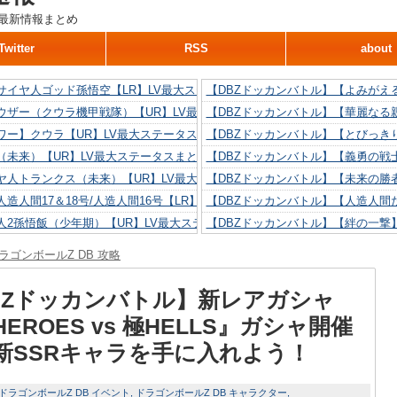
最新情報まとめ
Twitter
RSS
about
サイヤ人ゴッド孫悟空【LR】LV最大ステータスまとめ！
【DBZドッカンバトル】【よみがえ
ウザー（クウラ機甲戦隊）【UR】LV最大ステータスまとめ！
【DBZドッカンバトル】【華麗なる
ワー】クウラ【UR】LV最大ステータスまとめ！
【DBZドッカンバトル】【とびっき
（未来）【UR】LV最大ステータスまとめ！
【DBZドッカンバトル】【義勇の戦
ヤ人トランクス（未来）【UR】LV最大ステータスまとめ！
【DBZドッカンバトル】【未来の勝
造人間17＆18号/人造人間16号【LR】LV最大ステータスまとめ！
【DBZドッカンバトル】【人造人間た
人2孫悟飯（少年期）【UR】LV最大ステータスまとめ！
【DBZドッカンバトル】【絆の一撃
造人間18号【UR】LV最大ステータスまとめ！
【DBZドッカンバトル】【抗い続け
ラゴンボールZ DB 攻略
リリン【UR】LV最大ステータスまとめ！
【DBZドッカンバトル】【技巧とひ
人間16号【UR】LV最大ステータスまとめ！
【DBZドッカンバトル】【新たに得
BZドッカンバトル】新レアガシャ
EROES vs 極HELLS』ガシャ開催
新SSRキャラを手に入れよう！
ドラゴンボールZ DB イベント
ドラゴンボールZ DB キャラクター