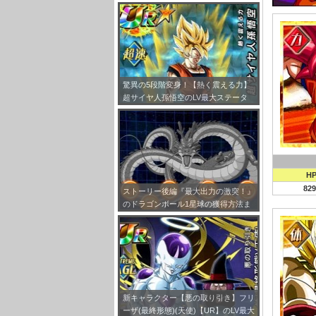
R】のLV最大ステータスが判明しまし
た！
驚異の5段階変身！【熱く震える力】
超サイヤ人孫悟空のLV最大ステータ
ス！
H
829
ストーリー後編『最大出力の激突！』
のドラゴンボール1星球の獲得方法ま
とめ！
新キャラクター【悪の取り引き】フリ
ーザ(最終形態)(天使)【UR】のLV最大