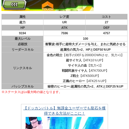
属性
レア度
コスト
超力
UR
27
HP
ATK
DEF
9194
7596
4757
最大レベル
100
必殺技
衝撃波:相手に超特大ダメージを与え、まれに気絶させる
リーダースキル
超属性の気力+2、HPとDEF50％UP
金色の戦士
【相手のDEFを2000DOWNさせ、気力+1】
超サイヤ人
【ATK10％UP】
サイヤ人の血
【気力+1】
リンクスキル
戦闘民族サイヤ人
【ATK700UP】
Z戦士
【ATK500UP】
正義のヒーロー
【ATK25％UP】
パッシブスキル
秘密のヒーロー:超属性の気力+2、ATKとDEF25％UP
※ステータスはLv最大時の値となります。
【ドッカンバトル】無課金ユーザーでも龍石を獲
得できる方法がここに！