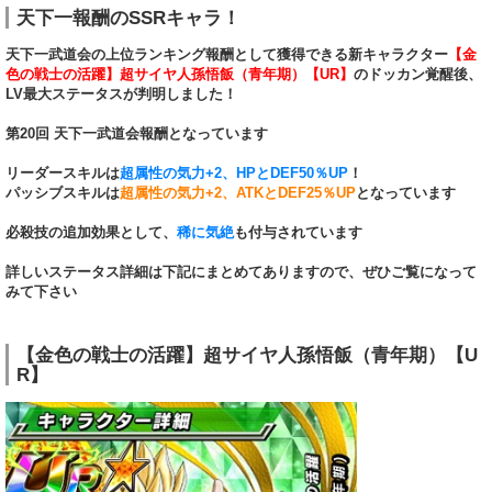
天下一報酬のSSRキャラ！
天下一武道会の上位ランキング報酬として獲得できる新キャラクター
【金
色の戦士の活躍】超サイヤ人孫悟飯（青年期）【UR】
のドッカン覚醒後、
LV最大ステータスが判明しました！
第20回 天下一武道会報酬となっています
リーダースキルは
超属性の気力+2、HPとDEF50％UP
！
パッシブスキルは
超属性の気力+2、ATKとDEF25％UP
となっています
必殺技の追加効果として、
稀に気絶
も付与されています
詳しいステータス詳細は下記にまとめてありますので、ぜひご覧になって
みて下さい
【金色の戦士の活躍】超サイヤ人孫悟飯（青年期）【U
R】