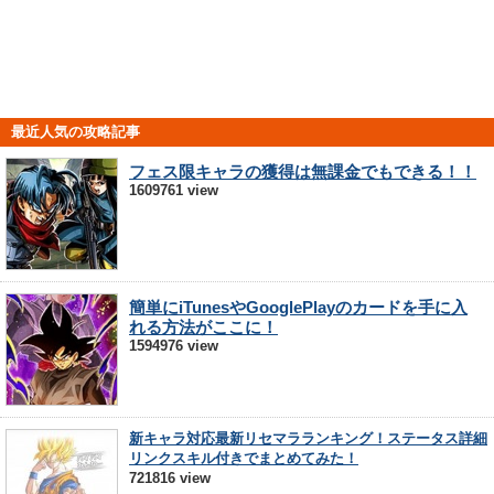
最近人気の攻略記事
フェス限キャラの獲得は無課金でもできる！！
1609761 view
簡単にiTunesやGooglePlayのカードを手に入
れる方法がここに！
1594976 view
新キャラ対応最新リセマラランキング！ステータス詳細
リンクスキル付きでまとめてみた！
721816 view