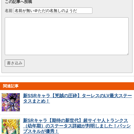
この記事へ投稿
名前
関連記事
新SSRキャラ【兇賊の圧砕】ターレスのLV最大ステー
タスまとめ！
新SRキャラ【期待の新世代】超サイヤ人トランクス
（幼年期）のステータス詳細が判明しました！パッシ
ブスキルが優秀！