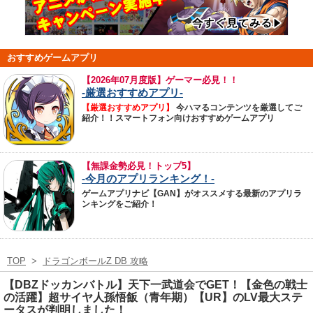
おすすめゲームアプリ
【
2026年07月度版】ゲーマー必見！！
-厳選おすすめアプリ-
【厳選おすすめアプリ】
今ハマるコンテンツを厳選してご
紹介！！スマートフォン向けおすすめゲームアプリ
【無課金勢必見！トップ5】
-今月のアプリランキング！-
ゲームアプリナビ【GAN】がオススメする最新のアプリラ
ンキングをご紹介！
TOP
>
ドラゴンボールZ DB 攻略
【DBZドッカンバトル】天下一武道会でGET！【金色の戦士
の活躍】超サイヤ人孫悟飯（青年期）【UR】のLV最大ステ
ータスが判明しました！