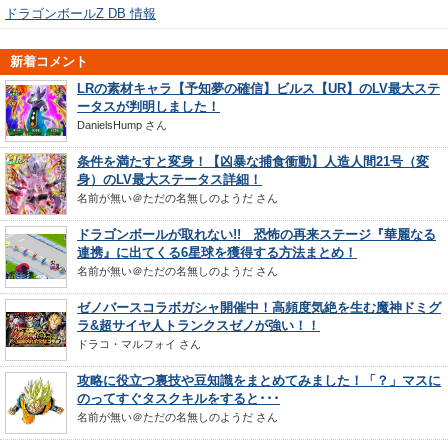
ドラゴンボールZ DB 情報
新着コメント
LRの素材キャラ【予知夢の確信】ビルス【UR】のLV最大ステ
ータスが判明しました！
DanielsHump
さん
条件を満たすと変身！【凶暴な捕食衝動】人造人間21号（変
身）のLV最大ステータス詳細！
名前が無い＠ただの名無しのようだ
さん
ドラゴンボールが取れない!! 恐怖の再来ステージ『華麗なる
連携』に出てくる6星球を獲得する方法まとめ！
名前が無い＠ただの名無しのようだ
さん
ゼノバースコラボガシャ開催中！高頻度気絶を生む魔神ドミグ
ラ&超サイヤ人トランクスゼノが強い！！
ドラコ・マルフォイ
さん
攻略に役立つ裏技や豆知識をまとめてみました！「？」マスに
のってすぐタスクキルをすると･･･
名前が無い＠ただの名無しのようだ
さん