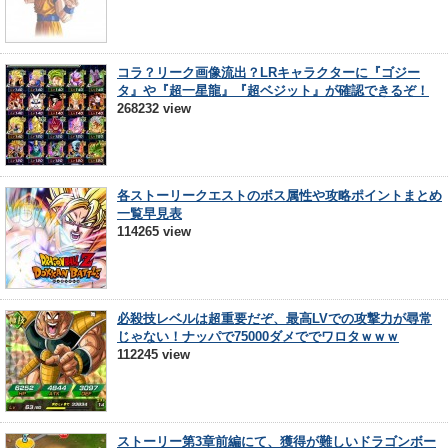
コラ？リーク画像流出？LRキャラクターに『ゴジー
タ』や『超一星龍』『超ベジット』が確認できるぞ！
268232 view
各ストーリークエストのボス属性や攻略ポイントまとめ
一覧早見表
114265 view
必殺技レベルは超重要だぞ、最高LVでの攻撃力が尋常
じゃない！ナッパで75000ダメででワロタｗｗｗ
112245 view
ストーリー第3章前編にて、獲得が難しいドラゴンボー