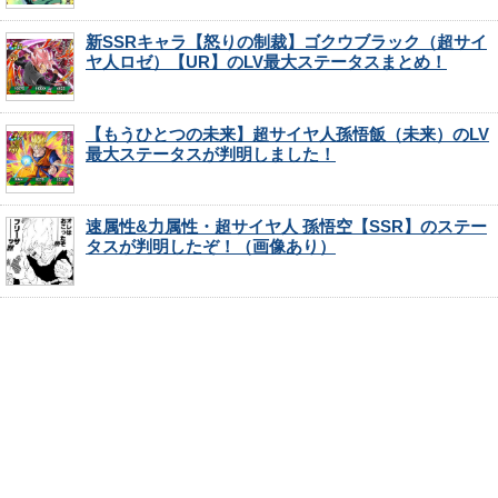
新SSRキャラ【怒りの制裁】ゴクウブラック（超サイ
ヤ人ロゼ）【UR】のLV最大ステータスまとめ！
【もうひとつの未来】超サイヤ人孫悟飯（未来）のLV
最大ステータスが判明しました！
速属性&力属性・超サイヤ人 孫悟空【SSR】のステー
タスが判明したぞ！（画像あり）