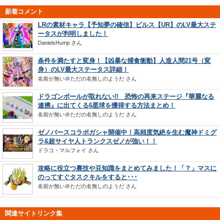
新着コメント
LRの素材キャラ【予知夢の確信】ビルス【UR】のLV最大ステ
ータスが判明しました！
DanielsHump
さん
条件を満たすと変身！【凶暴な捕食衝動】人造人間21号（変
身）のLV最大ステータス詳細！
名前が無い＠ただの名無しのようだ
さん
ドラゴンボールが取れない!! 恐怖の再来ステージ『華麗なる
連携』に出てくる6星球を獲得する方法まとめ！
名前が無い＠ただの名無しのようだ
さん
ゼノバースコラボガシャ開催中！高頻度気絶を生む魔神ドミグ
ラ&超サイヤ人トランクスゼノが強い！！
ドラコ・マルフォイ
さん
攻略に役立つ裏技や豆知識をまとめてみました！「？」マスに
のってすぐタスクキルをすると･･･
名前が無い＠ただの名無しのようだ
さん
関連サイトリンク集