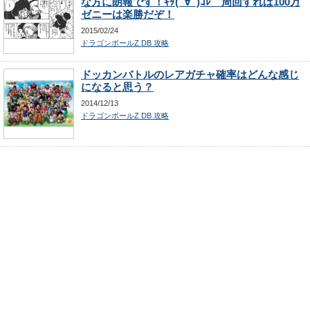
な方に朗報です！ｷﾀ(ﾟ∀ﾟ)ｺﾚ 周回すれば100万
ゼニーは楽勝だぞ！
2015/02/24
ドラゴンボールZ DB 攻略
ドッカンバトルのレアガチャ確率はどんな感じ
になると思う？
2014/12/13
ドラゴンボールZ DB 攻略