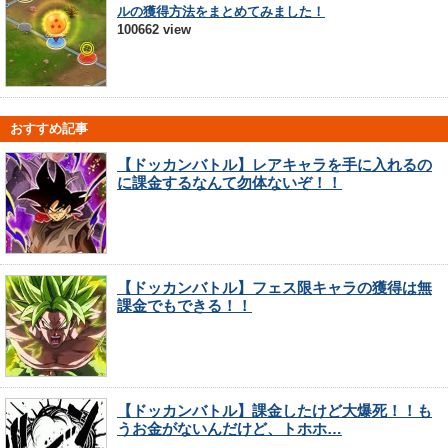
ルの獲得方法をまとめてみました！
100662 view
おすすめ記事
【ドッカンバトル】レアキャラを手に入れるの
に課金するなんて勿体ないぞ！！
【ドッカンバトル】フェス限キャラの獲得は無
課金でもできる！！
【ドッカンバトル】課金したけど大爆死！！も
うお金がないんだけど、トホホ…