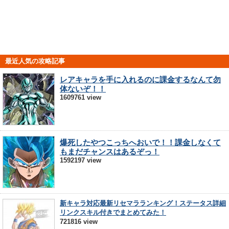
最近人気の攻略記事
レアキャラを手に入れるのに課金するなんて勿
体ないぞ！！
1609761 view
爆死したやつこっちへおいで！！課金しなくて
もまだチャンスはあるぞっ！
1592197 view
新キャラ対応最新リセマラランキング！ステータス詳細
リンクスキル付きでまとめてみた！
721816 view