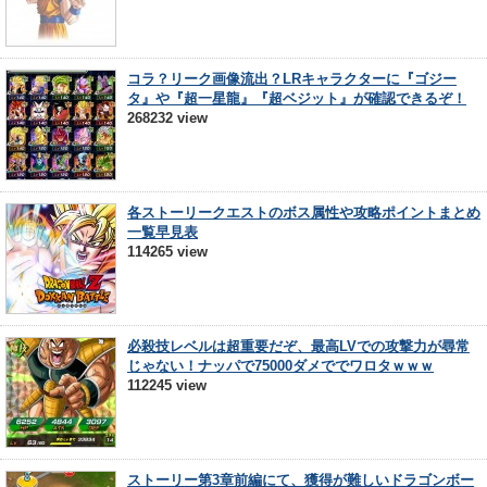
コラ？リーク画像流出？LRキャラクターに『ゴジー
タ』や『超一星龍』『超ベジット』が確認できるぞ！
268232 view
各ストーリークエストのボス属性や攻略ポイントまとめ
一覧早見表
114265 view
必殺技レベルは超重要だぞ、最高LVでの攻撃力が尋常
じゃない！ナッパで75000ダメででワロタｗｗｗ
112245 view
ストーリー第3章前編にて、獲得が難しいドラゴンボー