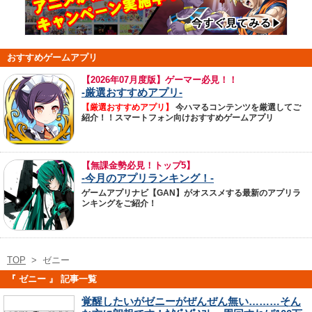
おすすめゲームアプリ
【
2026年07月度版】ゲーマー必見！！
-厳選おすすめアプリ-
【厳選おすすめアプリ】
今ハマるコンテンツを厳選してご
紹介！！スマートフォン向けおすすめゲームアプリ
【無課金勢必見！トップ5】
-今月のアプリランキング！-
ゲームアプリナビ【GAN】がオススメする最新のアプリラ
ンキングをご紹介！
TOP
>
ゼニー
『 ゼニー 』 記事一覧
覚醒したいがゼニーがぜんぜん無い………そん