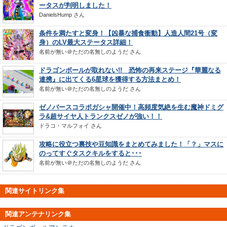
ータスが判明しました！
DanielsHump
さん
条件を満たすと変身！【凶暴な捕食衝動】人造人間21号（変
身）のLV最大ステータス詳細！
名前が無い＠ただの名無しのようだ
さん
ドラゴンボールが取れない!! 恐怖の再来ステージ『華麗なる
連携』に出てくる6星球を獲得する方法まとめ！
名前が無い＠ただの名無しのようだ
さん
ゼノバースコラボガシャ開催中！高頻度気絶を生む魔神ドミグ
ラ&超サイヤ人トランクスゼノが強い！！
ドラコ・マルフォイ
さん
攻略に役立つ裏技や豆知識をまとめてみました！「？」マスに
のってすぐタスクキルをすると･･･
名前が無い＠ただの名無しのようだ
さん
関連サイトリンク集
関連アンテナリンク集