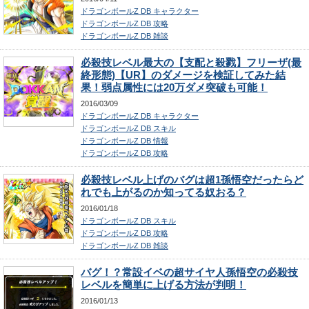
ドラゴンボールZ DB キャラクター
ドラゴンボールZ DB 攻略
ドラゴンボールZ DB 雑談
必殺技レベル最大の【支配と殺戮】フリーザ(最
終形態)【UR】のダメージを検証してみた結
果！弱点属性には20万ダメ突破も可能！
2016/03/09
ドラゴンボールZ DB キャラクター
ドラゴンボールZ DB スキル
ドラゴンボールZ DB 情報
ドラゴンボールZ DB 攻略
必殺技レベル上げのバグは超1孫悟空だったらど
れでも上がるのか知ってる奴おる？
2016/01/18
ドラゴンボールZ DB スキル
ドラゴンボールZ DB 攻略
ドラゴンボールZ DB 雑談
バグ！？常設イベの超サイヤ人孫悟空の必殺技
レベルを簡単に上げる方法が判明！
2016/01/13