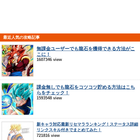
最近人気の攻略記事
無課金ユーザーでも龍石を獲得できる方法がこ
こに！
1607346 view
課金無しでも龍石をコツコツ貯める方法はこち
らをチェック！
1593548 view
新キャラ対応最新リセマラランキング！ステータス詳細
リンクスキル付きでまとめてみた！
721816 view