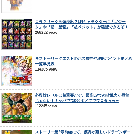
コラ？リーク画像流出？LRキャラクターに『ゴジー
タ』や『超一星龍』『超ベジット』が確認できるぞ！
268232 view
各ストーリークエストのボス属性や攻略ポイントまとめ
一覧早見表
114265 view
必殺技レベルは超重要だぞ、最高LVでの攻撃力が尋常
じゃない！ナッパで75000ダメででワロタｗｗｗ
112245 view
ストーリー第3章前編にて、獲得が難しいドラゴンボー