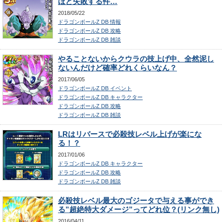
ほど失敗する件…
2018/05/22
ドラゴンボールZ DB 情報
ドラゴンボールZ DB 攻略
ドラゴンボールZ DB 雑談
やることないからクウラの技上げ中、全然泥し
ないんだけど確率どれくらいなん？
2017/06/05
ドラゴンボールZ DB イベント
ドラゴンボールZ DB キャラクター
ドラゴンボールZ DB 攻略
ドラゴンボールZ DB 雑談
LRはリバースで必殺技レベル上げが楽にな
る！？
2017/01/06
ドラゴンボールZ DB キャラクター
ドラゴンボールZ DB 攻略
ドラゴンボールZ DB 雑談
必殺技レベル最大のゴジータで与える事ができ
る”超絶特大ダメージ”ってどれ位？(リンク無し)
2016/04/11