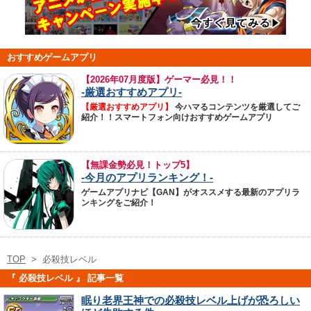
おすすめゲームアプリ
【
2026年07月度版】ゲーマー必見！！
-厳選おすすめアプリ-
【厳選おすすめアプリ】
今ハマるコンテンツを厳選してご
紹介！！スマートフォン向けおすすめゲームアプリ
【無課金勢必見！トップ5】
-今月のアプリランキング！-
ゲームアプリナビ【GAN】がオススメする最新のアプリラ
ンキングをご紹介！
TOP
>
必殺技レベル
『 必殺技レベル 』 記事一覧
眠り老界王神での必殺技レベル上げが恐ろしい