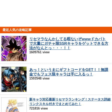
最近人気の攻略記事
リセマラなんかしてる暇ないぞwwwドカバト
で大量にガチャ限SSRキャラをゲットできる方
法がなんとっ・・・！！
1609761 view
あっ！というまにギフトコードをGET！！無課
金でもフェス限キャラは手に入るっ！
1593548 view
新キャラ対応最新リセマラランキング！ステータス詳細
リンクスキル付きでまとめてみた！
721816 view