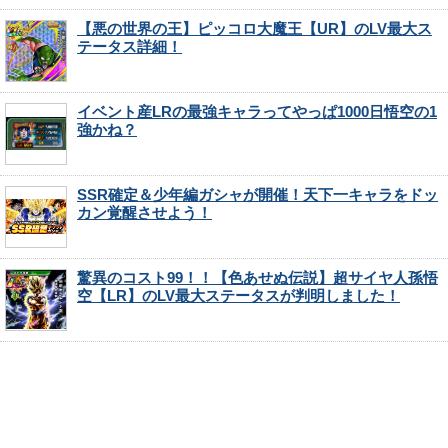
【悪の世界の王】ピッコロ大魔王【UR】のLV最大ス
テータス詳細！
イベント産LRの最強キャラってやっぱ1000日悟空の1
強かね？
SSR確定＆少年編ガシャが開催！天下一キャラをドッ
カン覚醒させよう！
驚異のコスト99！！【色あせぬ伝説】超サイヤ人孫悟
空【LR】のLV最大ステータスが判明しました！