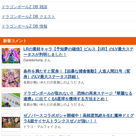
ドラゴンボールZ DB 雑談
ドラゴンボールZ DB クエスト
ドラゴンボールZ DB 情報
新着コメント
LRの素材キャラ【予知夢の確信】ビルス【UR】のLV最大ステ
ータスが判明しました！
DanielsHump
さん
条件を満たすと変身！【凶暴な捕食衝動】人造人間21号（変
身）のLV最大ステータス詳細！
名前が無い＠ただの名無しのようだ
さん
ドラゴンボールが取れない!! 恐怖の再来ステージ『華麗なる
連携』に出てくる6星球を獲得する方法まとめ！
名前が無い＠ただの名無しのようだ
さん
ゼノバースコラボガシャ開催中！高頻度気絶を生む魔神ドミグ
ラ&超サイヤ人トランクスゼノが強い！！
ドラコ・マルフォイ
さん