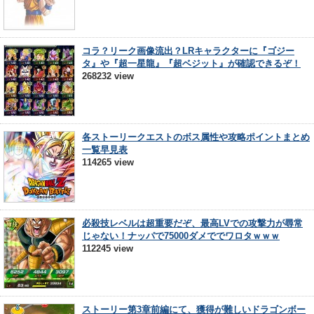
コラ？リーク画像流出？LRキャラクターに『ゴジー
タ』や『超一星龍』『超ベジット』が確認できるぞ！
268232 view
各ストーリークエストのボス属性や攻略ポイントまとめ
一覧早見表
114265 view
必殺技レベルは超重要だぞ、最高LVでの攻撃力が尋常
じゃない！ナッパで75000ダメででワロタｗｗｗ
112245 view
ストーリー第3章前編にて、獲得が難しいドラゴンボー