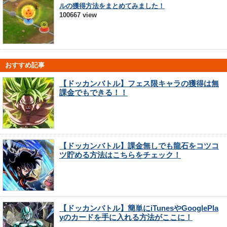
ルの獲得方法をまとめてみました！
100667 view
おすすめ記事
【ドッカンバトル】フェス限キャラの獲得は無
課金でもできる！！
【ドッカンバトル】課金無しでも龍石をコツコ
ツ貯める方法はこちらをチェック！
【ドッカンバトル】簡単にiTunesやGooglePla
yのカードを手に入れる方法がここに！