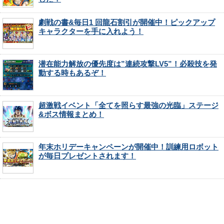
劇戦の書&毎日1 回龍石割引が開催中！ピックアップ
キャラクターを手に入れよう！
潜在能力解放の優先度は”連続攻撃LV5”！必殺技を発
動する時もあるぞ！
超激戦イベント「全てを照らす最強の光臨」ステージ
&ボス情報まとめ！
年末ホリデーキャンペーンが開催中！訓練用ロボット
が毎日プレゼントされます！