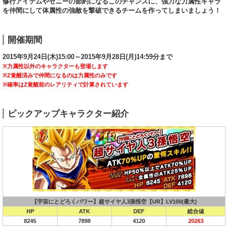
修行アイテムやゼニーの節約になるこのチャンスに、強力な力属性キャラ
を仲間にして体属性の強敵を撃破できるチームを作ってしまいましょう！
開催期間
2015年9月24日(木)15:00～2015年9月28日(月)14:59分まで
※力属性以外のキャラクターも登場します
※Z覚醒済みで仲間になるのは力属性のみです
※確率はZ覚醒前のレアリティで計算されています
ピックアップキャラクター紹介
【宇宙にとどろくパワー】超サイヤ人3孫悟空【UR】LV100(最大)
HP
ATK
DEF
総合値
8245
7898
4120
20263