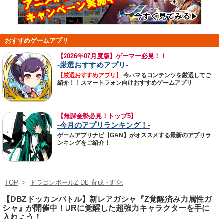
おすすめゲームアプリ
【
2026年07月度版】ゲーマー必見！！
-厳選おすすめアプリ-
【厳選おすすめアプリ】
今ハマるコンテンツを厳選してご
紹介！！スマートフォン向けおすすめゲームアプリ
【無課金勢必見！トップ5】
-今月のアプリランキング！-
ゲームアプリナビ【GAN】がオススメする最新のアプリラ
ンキングをご紹介！
TOP
>
ドラゴンボールZ DB 育成・進化
【DBZドッカンバトル】新レアガシャ『Z覚醒済み力属性ガ
シャ』が開催中！URに覚醒した超強力キャラクターを手に
入れよう！