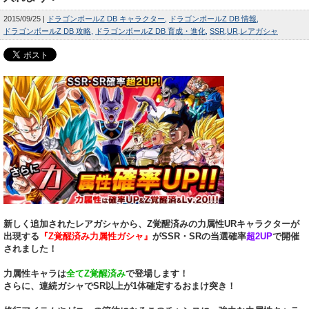
2015/09/25
ドラゴンボールZ DB キャラクター
ドラゴンボールZ DB 情報
ドラゴンボールZ DB 攻略
ドラゴンボールZ DB 育成・進化
SSR
UR
レアガシャ
新しく追加されたレアガシャから、Z覚醒済みの力属性URキャラクターが
出現する
『Z覚醒済み力属性ガシャ』
がSSR・SRの当選確率
超2UP
で開催
されました！
力属性キャラは
全てZ覚醒済み
で登場します！
さらに、連続ガシャでSR以上が1体確定するおまけ突き！