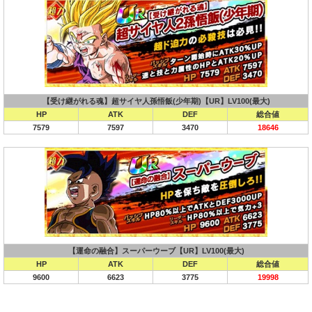
【受け継がれる魂】超サイヤ人孫悟飯(少年期)【UR】LV100(最大)
HP
ATK
DEF
総合値
7579
7597
3470
18646
【運命の融合】スーパーウーブ【UR】LV100(最大)
HP
ATK
DEF
総合値
9600
6623
3775
19998