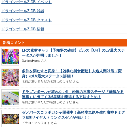
ドラゴンボールZ DB イベント
ドラゴンボールZ DB 雑談
ドラゴンボールZ DB クエスト
ドラゴンボールZ DB 情報
新着コメント
LRの素材キャラ【予知夢の確信】ビルス【UR】のLV最大ステ
ータスが判明しました！
DanielsHump
さん
条件を満たすと変身！【凶暴な捕食衝動】人造人間21号（変
身）のLV最大ステータス詳細！
名前が無い＠ただの名無しのようだ
さん
ドラゴンボールが取れない!! 恐怖の再来ステージ『華麗なる
連携』に出てくる6星球を獲得する方法まとめ！
名前が無い＠ただの名無しのようだ
さん
ゼノバースコラボガシャ開催中！高頻度気絶を生む魔神ドミグ
ラ&超サイヤ人トランクスゼノが強い！！
ドラコ・マルフォイ
さん