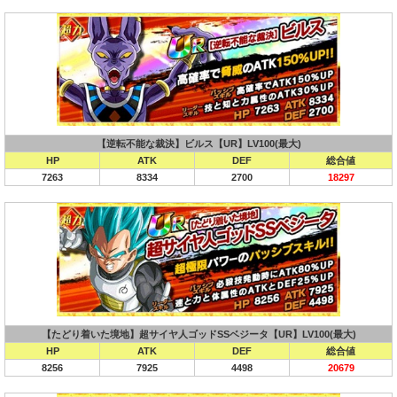
【逆転不能な裁決】ビルス【UR】LV100(最大)
HP
ATK
DEF
総合値
7263
8334
2700
18297
【たどり着いた境地】超サイヤ人ゴッドSSベジータ【UR】LV100(最大)
HP
ATK
DEF
総合値
8256
7925
4498
20679