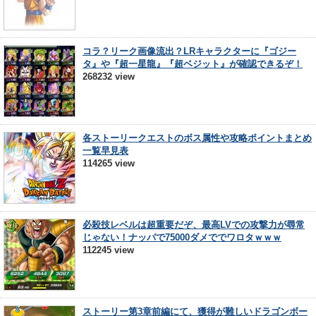
コラ？リーク画像流出？LRキャラクターに『ゴジー
タ』や『超一星龍』『超ベジット』が確認できるぞ！
268232 view
各ストーリークエストのボス属性や攻略ポイントまとめ
一覧早見表
114265 view
必殺技レベルは超重要だぞ、最高LVでの攻撃力が尋常
じゃない！ナッパで75000ダメででワロタｗｗｗ
112245 view
ストーリー第3章前編にて、獲得が難しいドラゴンボー