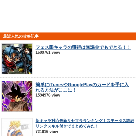
最近人気の攻略記事
フェス限キャラの獲得は無課金でもできる！！
1609761 view
簡単にiTunesやGooglePlayのカードを手に入
れる方法がここに！
1594976 view
新キャラ対応最新リセマラランキング！ステータス詳細
リンクスキル付きでまとめてみた！
721816 view