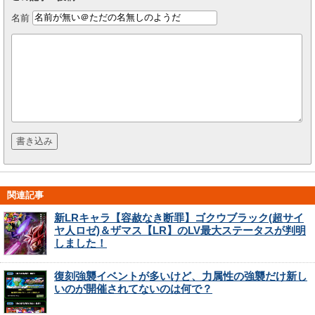
名前
関連記事
新LRキャラ【容赦なき断罪】ゴクウブラック(超サイ
ヤ人ロゼ)＆ザマス【LR】のLV最大ステータスが判明
しました！
復刻強襲イベントが多いけど、力属性の強襲だけ新し
いのが開催されてないのは何で？