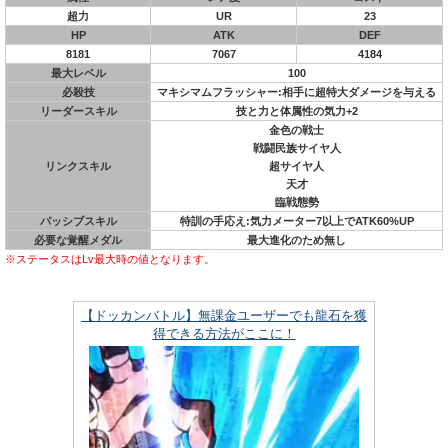
超力
UR
23
HP
ATK
DEF
8181
7067
4184
最大レベル
100
必殺技
マキシマムフラッシャー:相手に超特大ダメージを与える
リーダースキル
技と力と体属性の気力+2
金色の戦士
戦闘民族サイヤ人
リンクスキル
超サイヤ人
天才
臨戦態勢
パッシブスキル
特訓の手応え:気力メーター7以上でATK60%UP
必要な覚醒メダル
最大進化のため無し
※ステータスはLv最大時の値となります。
【ドッカンバトル】無課金ユーザーでも龍石を獲
得できる方法がここに！