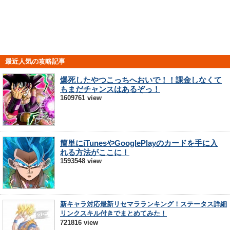
最近人気の攻略記事
爆死したやつこっちへおいで！！課金しなくて
もまだチャンスはあるぞっ！
1609761 view
簡単にiTunesやGooglePlayのカードを手に入
れる方法がここに！
1593548 view
新キャラ対応最新リセマラランキング！ステータス詳細
リンクスキル付きでまとめてみた！
721816 view