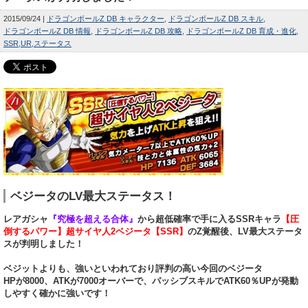
2015/09/24
ドラゴンボールZ DB キャラクター
ドラゴンボールZ DB スキル
ドラゴンボールZ DB 情報
ドラゴンボールZ DB 攻略
ドラゴンボールZ DB 育成・進化
SSR
UR
ステータス
ベジータのLV最大ステータス！
レアガシャ
『究極を超える合体』
から超低確率で手に入るSSRキャラ
【圧
倒するパワー】超サイヤ人2ベジータ【SSR】
のZ覚醒後、LV最大ステータ
スが判明しました！
ベジットよりも、強いといわれており評判の高い今回のベジータ
HPが8000、ATKが7000オーバーで、パッシブスキルでATK60％UPが発動
しやすく確かに強いです！