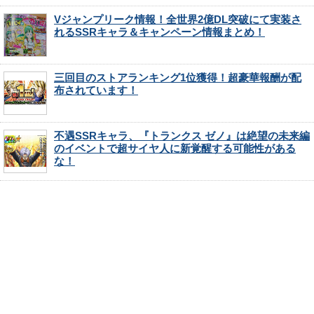
Vジャンプリーク情報！全世界2億DL突破にて実装さ
れるSSRキャラ＆キャンペーン情報まとめ！
三回目のストアランキング1位獲得！超豪華報酬が配
布されています！
不遇SSRキャラ、『トランクス ゼノ』は絶望の未来編
のイベントで超サイヤ人に新覚醒する可能性がある
な！