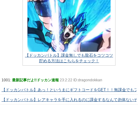
【ドッカンバトル】課金無しでも龍石をコツコツ
貯める方法はこちらをチェック！
1001:
最新記事だよ!!ドッカン速報
23:2:22 ID:dragondokkan
【ドッカンバトル】あっ！というまにギフトコードをGET！！無課金でも
【ドッカンバトル】レアキャラを手に入れるのに課金するなんて勿体ないぞ