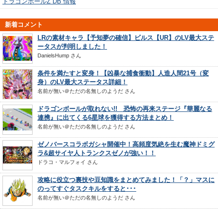
ドラゴンボールZ DB 情報
新着コメント
LRの素材キャラ【予知夢の確信】ビルス【UR】のLV最大ステ
ータスが判明しました！
DanielsHump
さん
条件を満たすと変身！【凶暴な捕食衝動】人造人間21号（変
身）のLV最大ステータス詳細！
名前が無い＠ただの名無しのようだ
さん
ドラゴンボールが取れない!! 恐怖の再来ステージ『華麗なる
連携』に出てくる6星球を獲得する方法まとめ！
名前が無い＠ただの名無しのようだ
さん
ゼノバースコラボガシャ開催中！高頻度気絶を生む魔神ドミグ
ラ&超サイヤ人トランクスゼノが強い！！
ドラコ・マルフォイ
さん
攻略に役立つ裏技や豆知識をまとめてみました！「？」マスに
のってすぐタスクキルをすると･･･
名前が無い＠ただの名無しのようだ
さん