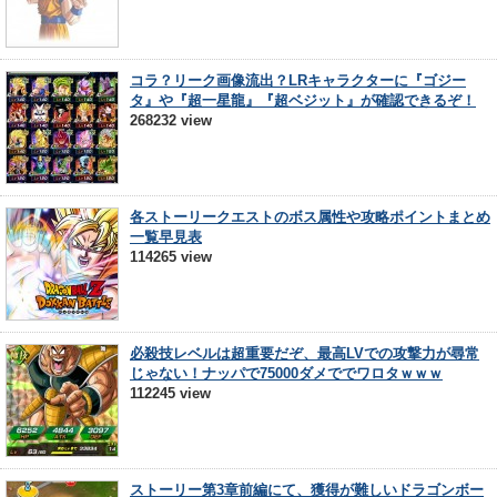
コラ？リーク画像流出？LRキャラクターに『ゴジー
タ』や『超一星龍』『超ベジット』が確認できるぞ！
268232 view
各ストーリークエストのボス属性や攻略ポイントまとめ
一覧早見表
114265 view
必殺技レベルは超重要だぞ、最高LVでの攻撃力が尋常
じゃない！ナッパで75000ダメででワロタｗｗｗ
112245 view
ストーリー第3章前編にて、獲得が難しいドラゴンボー