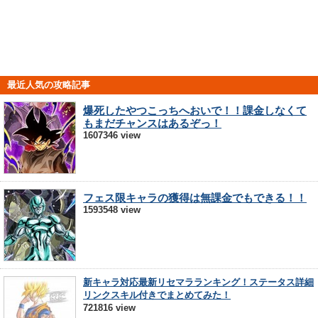
最近人気の攻略記事
爆死したやつこっちへおいで！！課金しなくて
もまだチャンスはあるぞっ！
1607346 view
フェス限キャラの獲得は無課金でもできる！！
1593548 view
新キャラ対応最新リセマラランキング！ステータス詳細
リンクスキル付きでまとめてみた！
721816 view