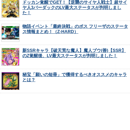
ドッカン覚醒でGET！【逆襲のサイヤ人戦士】超サイ
ヤ人3バーダックのLV最大ステータスが判明しまし
た！
物語イベント「最終決戦」のボス フリーザのステータ
ス情報まとめ！（Z-HARD）
新SSRキャラ【破天荒な魔人】魔人ブウ(善)【SSR】
のZ覚醒後、LV最大ステータスが判明しました！
秘宝「願いの短冊」で獲得するべきオススメのキャラ
とは？