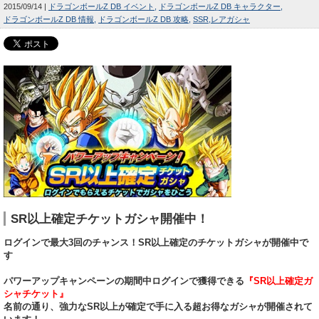
2015/09/14
ドラゴンボールZ DB イベント
ドラゴンボールZ DB キャラクター
ドラゴンボールZ DB 情報
ドラゴンボールZ DB 攻略
SSR
レアガシャ
SR以上確定チケットガシャ開催中！
ログインで最大3回のチャンス！SR以上確定のチケットガシャが開催中で
す
パワーアップキャンペーンの期間中ログインで獲得できる
『SR以上確定ガ
シャチケット』
名前の通り、強力なSR以上が確定で手に入る超お得なガシャが開催されて