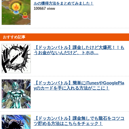
ルの獲得方法をまとめてみました！
100667 view
おすすめ記事
【ドッカンバトル】課金したけど大爆死！！も
うお金がないんだけど、トホホ…
【ドッカンバトル】簡単にiTunesやGooglePla
yのカードを手に入れる方法がここに！
【ドッカンバトル】課金無しでも龍石をコツコ
ツ貯める方法はこちらをチェック！