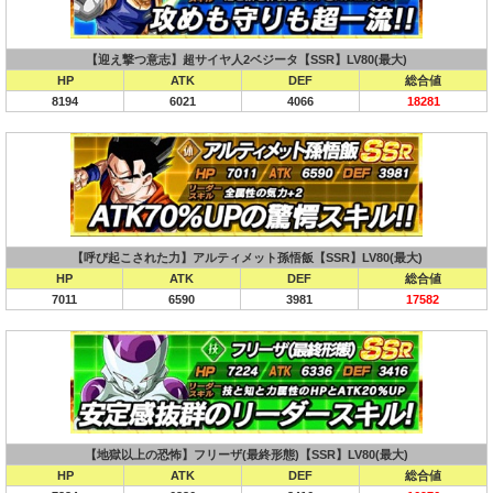
【迎え撃つ意志】超サイヤ人2ベジータ【SSR】LV80(最大)
HP
ATK
DEF
総合値
8194
6021
4066
18281
【呼び起こされた力】アルティメット孫悟飯【SSR】LV80(最大)
HP
ATK
DEF
総合値
7011
6590
3981
17582
【地獄以上の恐怖】フリーザ(最終形態)【SSR】LV80(最大)
HP
ATK
DEF
総合値