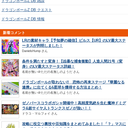
ドラゴンボールZ DB 雑談
ドラゴンボールZ DB クエスト
ドラゴンボールZ DB 情報
新着コメント
LRの素材キャラ【予知夢の確信】ビルス【UR】のLV最大ステ
ータスが判明しました！
DanielsHump
さん
条件を満たすと変身！【凶暴な捕食衝動】人造人間21号（変
身）のLV最大ステータス詳細！
名前が無い＠ただの名無しのようだ
さん
ドラゴンボールが取れない!! 恐怖の再来ステージ『華麗なる
連携』に出てくる6星球を獲得する方法まとめ！
名前が無い＠ただの名無しのようだ
さん
ゼノバースコラボガシャ開催中！高頻度気絶を生む魔神ドミグ
ラ&超サイヤ人トランクスゼノが強い！！
ドラコ・マルフォイ
さん
攻略に役立つ裏技や豆知識をまとめてみました！「？」マスに