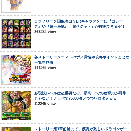
コラ？リーク画像流出？LRキャラクターに『ゴジー
タ』や『超一星龍』『超ベジット』が確認できるぞ！
268232 view
各ストーリークエストのボス属性や攻略ポイントまとめ
一覧早見表
114265 view
必殺技レベルは超重要だぞ、最高LVでの攻撃力が尋常
じゃない！ナッパで75000ダメででワロタｗｗｗ
112245 view
ストーリー第3章前編にて、獲得が難しいドラゴンボー