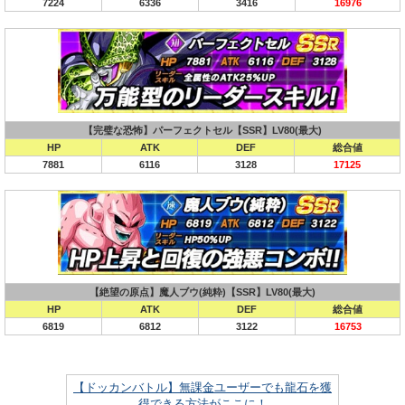
7224
6336
3416
16976
【完璧な恐怖】パーフェクトセル【SSR】LV80(最大)
HP
ATK
DEF
総合値
7881
6116
3128
17125
【絶望の原点】魔人ブウ(純粋)【SSR】LV80(最大)
HP
ATK
DEF
総合値
6819
6812
3122
16753
【ドッカンバトル】無課金ユーザーでも龍石を獲
得できる方法がここに！