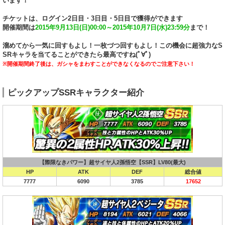
います！
チケットは、ログイン2日目・3日目・5日目で獲得ができます
開催期間は
2015年9月13日(日)00:00～2015年10月7日(水)23:59分
まで！
溜めてから一気に回すもよし！一枚づつ回すもよし！この機会に超強力なS
SRキャラを当てることができたら最高ですね(ﾟ∀ﾟ)
※開催期間終了後は、ガシャをまわすことができなくなるのでご注意下さい！
ピックアップSSRキャラクター紹介
【際限なきパワー】超サイヤ人2孫悟空【SSR】LV80(最大)
HP
ATK
DEF
総合値
7777
6090
3785
17652