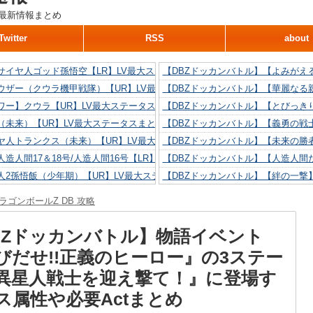
最新情報まとめ
Twitter
RSS
about
サイヤ人ゴッド孫悟空【LR】LV最大ステータスまとめ！
【DBZドッカンバトル】【よみがえ
ウザー（クウラ機甲戦隊）【UR】LV最大ステータスまとめ！
【DBZドッカンバトル】【華麗なる
ワー】クウラ【UR】LV最大ステータスまとめ！
【DBZドッカンバトル】【とびっき
（未来）【UR】LV最大ステータスまとめ！
【DBZドッカンバトル】【義勇の戦
ヤ人トランクス（未来）【UR】LV最大ステータスまとめ！
【DBZドッカンバトル】【未来の勝
造人間17＆18号/人造人間16号【LR】LV最大ステータスまとめ！
【DBZドッカンバトル】【人造人間た
人2孫悟飯（少年期）【UR】LV最大ステータスまとめ！
【DBZドッカンバトル】【絆の一撃
造人間18号【UR】LV最大ステータスまとめ！
【DBZドッカンバトル】【抗い続け
ラゴンボールZ DB 攻略
リリン【UR】LV最大ステータスまとめ！
【DBZドッカンバトル】【技巧とひ
人間16号【UR】LV最大ステータスまとめ！
【DBZドッカンバトル】【新たに得
BZドッカンバトル】物語イベント
びだせ!!正義のヒーロー』の3ステー
異星人戦士を迎え撃て！』に登場す
ス属性や必要Actまとめ