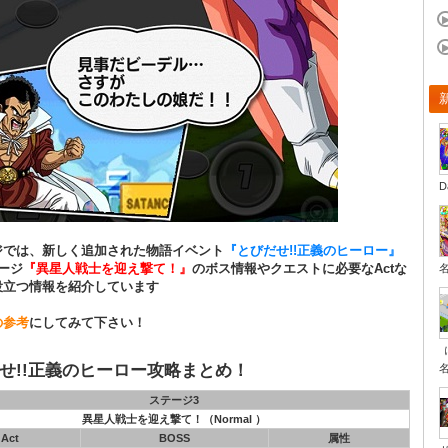
D
ジでは、新しく追加された物語イベント
『とびだせ!!正義のヒーロー』
ージ
『異星人戦士を迎え撃て！』
のボス情報やクエストに必要なActな
役立つ情報を紹介しています
の参考
にしてみて下さい！
せ!!正義のヒーロー攻略まとめ！
ステージ3
異星人戦士を迎え撃て！（Normal ）
Act
BOSS
属性