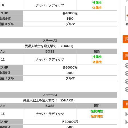
技属性
8
ナッパ・ラディッツ
体属性
ボスHP
各10000程
得経験値
1400
覚醒メダル
ブルマ
ステージ3
異星人戦士を迎え撃て！（HARD）
Act
BOSS
属性
技属性
12
ナッパ・ラディッツ
体属性
ボスHP
各50000程
得経験値
2000
覚醒メダル
ブルマ
ステージ3
異星人戦士を迎え撃て！（Z-HARD）
Act
BOSS
属性
極技属性
15
ナッパ・ラディッツ
極体属性
ボスHP
各100000程
得経験値
6400