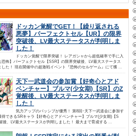
ドッカン覚醒でGET！【繰り返される
悪夢】パーフェクトセル【UR】の限界
突破後、LV最大ステータスが判明しま
した！
ドッカン覚醒で限界突破！ レアガシャから超低確率で手に入
な恐怖】パーフェクトセル【SSR】の限界突破後、LV最大ステータス
した！ 現在開催中の超激戦イベント『恐怖のセルゲーム』にて獲 ...
天下一武道会の参加賞【好奇心とアド
ベンチャー】ブルマ(少女期)【SR】のZ
覚醒後、LV最大ステータスが判明しま
した！
気力アップのパッシブが優秀！ 第8回･天下一武道会に参加す
獲得できるSRキャラ【好奇心とアドベンチャー】ブルマ(少女期)【S
醒後、LV最大ステータスが判明しました！ 最大まで育成する ...