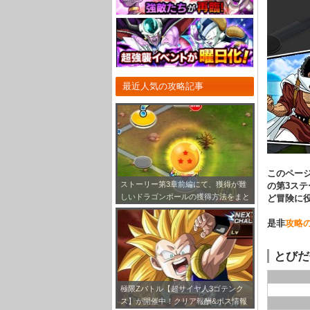
最近人気の攻略記事
このペー
ストーリー第3章前編にて、獲得が難
の第3ステ
しいドラゴンボールの獲得方法をまと
ど冒険に
めてみました！
是非
攻略
とびだ
極限Zバトル【超サイヤ人3ゴテンク
ス】が開催中！クリア報酬&ボス情報