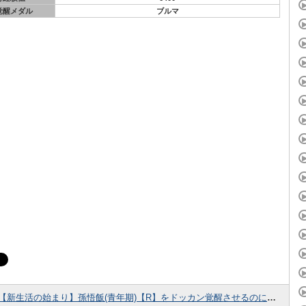
覚醒メダル
ブルマ
【新生活の始まり】孫悟飯(青年期)【R】をドッカン覚醒させるのに必要な『特殊覚醒メダル』の情報まとめ！