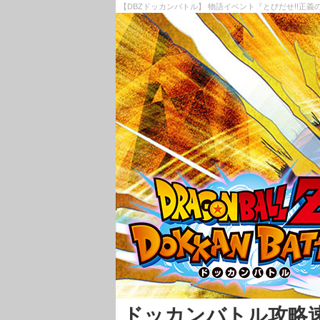
【DBZドッカンバトル】 物語イベント『とびだせ!!正
ドッカンバトル攻略