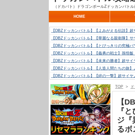
（ドカバト）ドラゴンボールZドッカンバトル
HOME
【DBZドッカンバトル】【よみがえる伝説】超
【DBZドッカンバトル】【華麗なる親衛隊】サ
【DBZドッカンバトル】【とびっきりの究極パ
【DBZドッカンバトル】【義勇の戦士】孫悟飯
【DBZドッカンバトル】【未来の勝者】超サイ
【DBZドッカンバトル】【人造人間たちの旅】人
【DBZドッカンバトル】【絆の一撃】超サイヤ
【DBZドッカンバトル】【抗い続ける精神力】人
TOP
>
ド
【DBZドッカンバトル】【技巧とひらめき】ク
【DBZドッカンバトル】【新たに得た好機】人造
【D
『と
ジ『
るボ