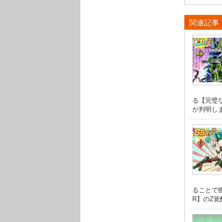
関連記事
る【完璧
が判明しま
ることで
R】のZ覚