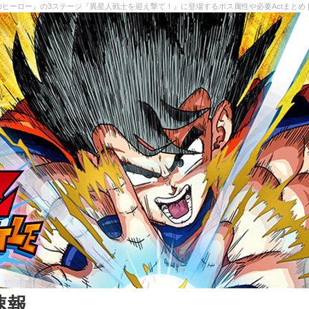
義のヒーロー』の3ステージ『異星人戦士を迎え撃て！』に登場するボス属性や必要Actまとめ 
速報