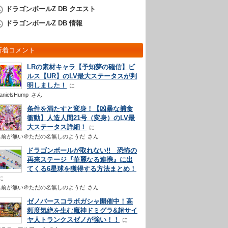
ドラゴンボールZ DB クエスト
ドラゴンボールZ DB 情報
新着コメント
LRの素材キャラ【予知夢の確信】ビ
ルス【UR】のLV最大ステータスが判
明しました！
anielsHump
さん
条件を満たすと変身！【凶暴な捕食
衝動】人造人間21号（変身）のLV最
大ステータス詳細！
名前が無い＠ただの名無しのようだ
さん
ドラゴンボールが取れない!! 恐怖の
再来ステージ『華麗なる連携』に出
てくる6星球を獲得する方法まとめ！
名前が無い＠ただの名無しのようだ
さん
ゼノバースコラボガシャ開催中！高
頻度気絶を生む魔神ドミグラ&超サイ
ヤ人トランクスゼノが強い！！