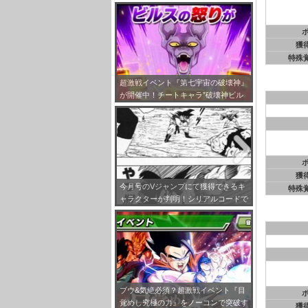
まとめ
獲
特殊
超激戦イベント『第七宇宙の破壊神』
が開催中！チートキャラ”破壊神ビル
ス”をドッカン覚醒させよう！
獲
今月号のVジャンプにて獲得できるキ
特殊
ャラクターが判明！シリアルコードで
孫悟空【SR】（必殺技･気合砲）を手
に入れよう！
ブウ&気絶必須？超激戦イベント『目
覚めし究極の力』をノーコンで突破す
獲