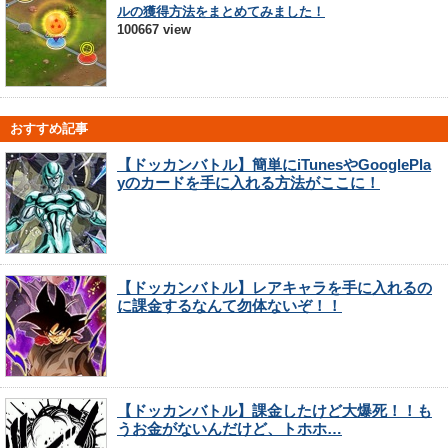
ルの獲得方法をまとめてみました！
100667 view
おすすめ記事
【ドッカンバトル】簡単にiTunesやGooglePla
yのカードを手に入れる方法がここに！
【ドッカンバトル】レアキャラを手に入れるの
に課金するなんて勿体ないぞ！！
【ドッカンバトル】課金したけど大爆死！！も
うお金がないんだけど、トホホ…