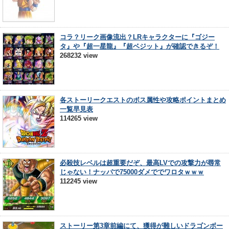
コラ？リーク画像流出？LRキャラクターに『ゴジー
タ』や『超一星龍』『超ベジット』が確認できるぞ！
268232 view
各ストーリークエストのボス属性や攻略ポイントまとめ
一覧早見表
114265 view
必殺技レベルは超重要だぞ、最高LVでの攻撃力が尋常
じゃない！ナッパで75000ダメででワロタｗｗｗ
112245 view
ストーリー第3章前編にて、獲得が難しいドラゴンボー