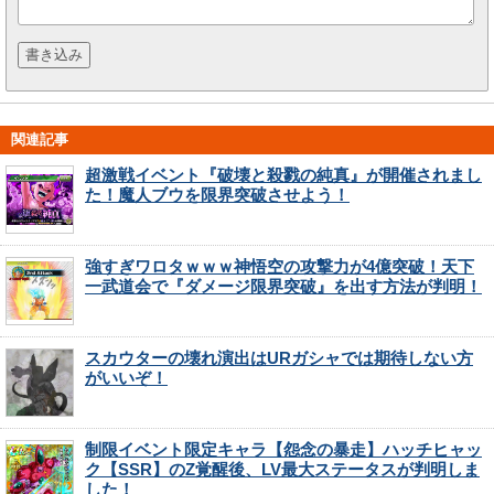
関連記事
超激戦イベント『破壊と殺戮の純真』が開催されまし
た！魔人ブウを限界突破させよう！
強すぎワロタｗｗｗ神悟空の攻撃力が4億突破！天下
一武道会で『ダメージ限界突破』を出す方法が判明！
スカウターの壊れ演出はURガシャでは期待しない方
がいいぞ！
制限イベント限定キャラ【怨念の暴走】ハッチヒャッ
ク【SSR】のZ覚醒後、LV最大ステータスが判明しま
した！