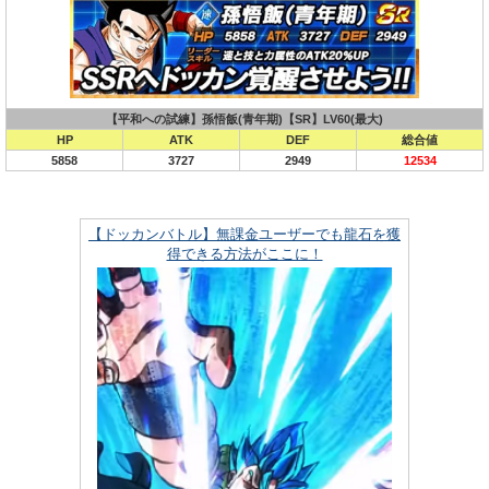
【平和への試練】孫悟飯(青年期)【SR】LV60(最大)
HP
ATK
DEF
総合値
5858
3727
2949
12534
【ドッカンバトル】無課金ユーザーでも龍石を獲
得できる方法がここに！