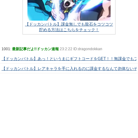
【ドッカンバトル】課金無しでも龍石をコツコツ
貯める方法はこちらをチェック！
1001:
最新記事だよ!!ドッカン速報
23:2:22 ID:dragondokkan
【ドッカンバトル】あっ！というまにギフトコードをGET！！無課金でも
【ドッカンバトル】レアキャラを手に入れるのに課金するなんて勿体ないぞ