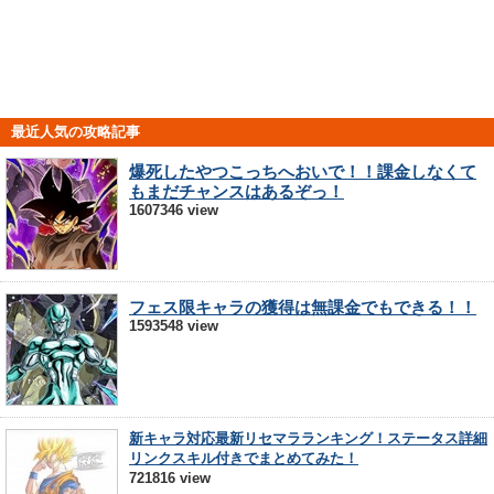
最近人気の攻略記事
爆死したやつこっちへおいで！！課金しなくて
もまだチャンスはあるぞっ！
1607346 view
フェス限キャラの獲得は無課金でもできる！！
1593548 view
新キャラ対応最新リセマラランキング！ステータス詳細
リンクスキル付きでまとめてみた！
721816 view