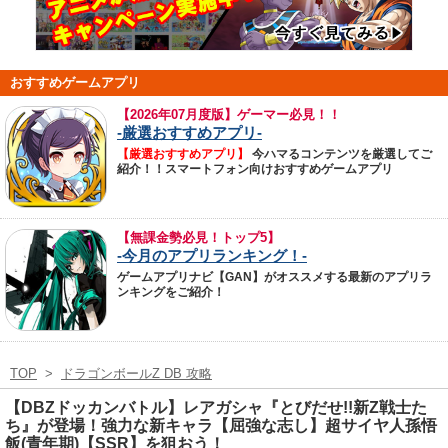
おすすめゲームアプリ
【
2026年07月度版】ゲーマー必見！！
-厳選おすすめアプリ-
【厳選おすすめアプリ】
今ハマるコンテンツを厳選してご
紹介！！スマートフォン向けおすすめゲームアプリ
【無課金勢必見！トップ5】
-今月のアプリランキング！-
ゲームアプリナビ【GAN】がオススメする最新のアプリラ
ンキングをご紹介！
TOP
>
ドラゴンボールZ DB 攻略
【DBZドッカンバトル】レアガシャ『とびだせ!!新Z戦士た
ち』が登場！強力な新キャラ【屈強な志し】超サイヤ人孫悟
飯(青年期)【SSR】を狙おう！