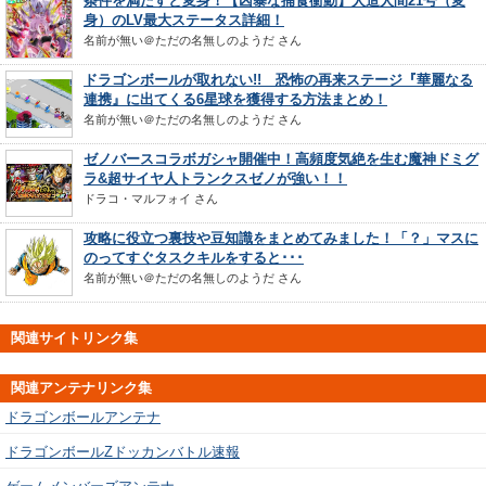
条件を満たすと変身！【凶暴な捕食衝動】人造人間21号（変
身）のLV最大ステータス詳細！
名前が無い＠ただの名無しのようだ
さん
ドラゴンボールが取れない!! 恐怖の再来ステージ『華麗なる
連携』に出てくる6星球を獲得する方法まとめ！
名前が無い＠ただの名無しのようだ
さん
ゼノバースコラボガシャ開催中！高頻度気絶を生む魔神ドミグ
ラ&超サイヤ人トランクスゼノが強い！！
ドラコ・マルフォイ
さん
攻略に役立つ裏技や豆知識をまとめてみました！「？」マスに
のってすぐタスクキルをすると･･･
名前が無い＠ただの名無しのようだ
さん
関連サイトリンク集
関連アンテナリンク集
ドラゴンボールアンテナ
ドラゴンボールZドッカンバトル速報