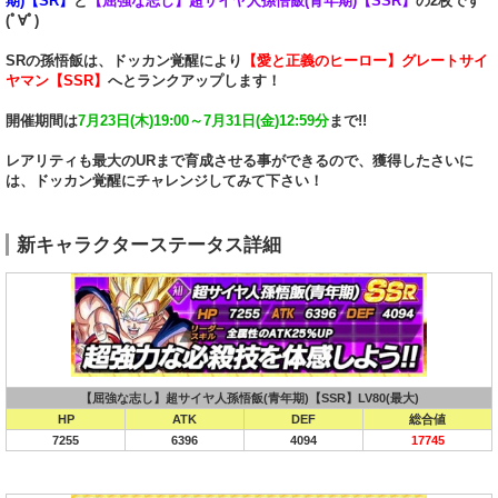
期)【SR】
と
【屈強な志し】超サイヤ人孫悟飯(青年期)【SSR】
の2枚です
(ﾟ∀ﾟ)
SRの孫悟飯は、ドッカン覚醒により
【愛と正義のヒーロー】グレートサイ
ヤマン【SSR】
へとランクアップします！
開催期間は
7月23日(木)19:00～7月31日(金)12:59分
まで!!
レアリティも最大のURまで育成させる事ができるので、獲得したさいに
は、ドッカン覚醒にチャレンジしてみて下さい！
新キャラクターステータス詳細
【屈強な志し】超サイヤ人孫悟飯(青年期)【SSR】LV80(最大)
HP
ATK
DEF
総合値
7255
6396
4094
17745