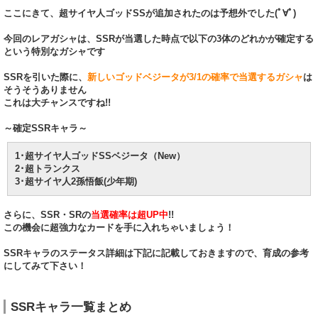
ここにきて、超サイヤ人ゴッドSSが追加されたのは予想外でした(ﾟ∀ﾟ)
今回のレアガシャは、SSRが当選した時点で以下の3体のどれかが確定する
という特別なガシャです
SSRを引いた際に、
新しいゴッドベジータが3/1の確率で当選するガシャ
は
そうそうありません
これは大チャンスですね!!
～確定SSRキャラ～
1･超サイヤ人ゴッドSSベジータ（New）
2･超トランクス
3･超サイヤ人2孫悟飯(少年期)
さらに、SSR・SRの
当選確率は超UP中
!!
この機会に超強力なカードを手に入れちゃいましょう！
SSRキャラのステータス詳細は下記に記載しておきますので、育成の参考
にしてみて下さい！
SSRキャラ一覧まとめ