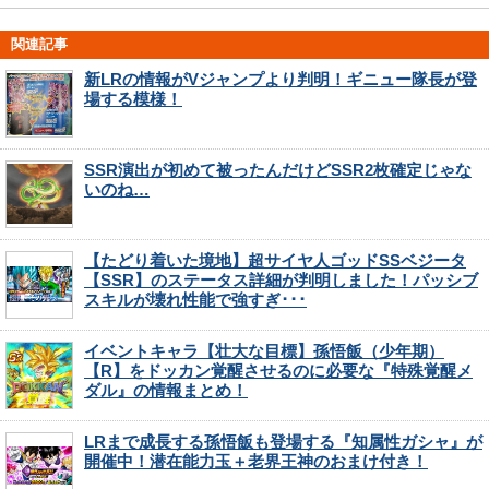
関連記事
新LRの情報がVジャンプより判明！ギニュー隊長が登
場する模様！
SSR演出が初めて被ったんだけどSSR2枚確定じゃな
いのね…
【たどり着いた境地】超サイヤ人ゴッドSSベジータ
【SSR】のステータス詳細が判明しました！パッシブ
スキルが壊れ性能で強すぎ･･･
イベントキャラ【壮大な目標】孫悟飯（少年期）
【R】をドッカン覚醒させるのに必要な『特殊覚醒メ
ダル』の情報まとめ！
LRまで成長する孫悟飯も登場する『知属性ガシャ』が
開催中！潜在能力玉＋老界王神のおまけ付き！