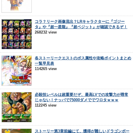
コラ？リーク画像流出？LRキャラクターに『ゴジー
タ』や『超一星龍』『超ベジット』が確認できるぞ！
268232 view
各ストーリークエストのボス属性や攻略ポイントまとめ
一覧早見表
114265 view
必殺技レベルは超重要だぞ、最高LVでの攻撃力が尋常
じゃない！ナッパで75000ダメででワロタｗｗｗ
112245 view
ストーリー第3章前編にて、獲得が難しいドラゴンボー