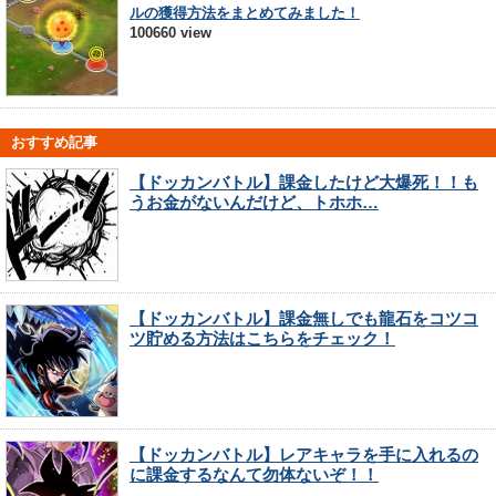
ルの獲得方法をまとめてみました！
100660 view
おすすめ記事
【ドッカンバトル】課金したけど大爆死！！も
うお金がないんだけど、トホホ…
【ドッカンバトル】課金無しでも龍石をコツコ
ツ貯める方法はこちらをチェック！
【ドッカンバトル】レアキャラを手に入れるの
に課金するなんて勿体ないぞ！！