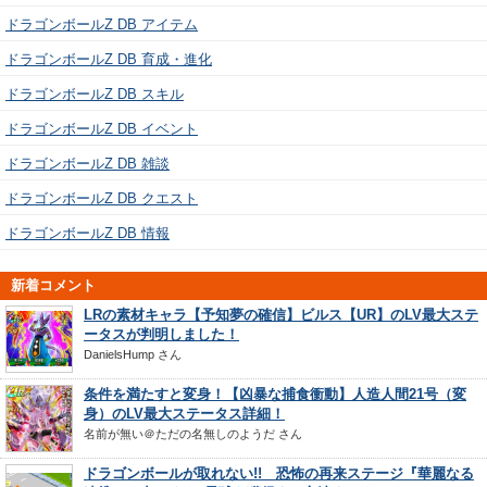
ドラゴンボールZ DB アイテム
ドラゴンボールZ DB 育成・進化
ドラゴンボールZ DB スキル
ドラゴンボールZ DB イベント
ドラゴンボールZ DB 雑談
ドラゴンボールZ DB クエスト
ドラゴンボールZ DB 情報
新着コメント
LRの素材キャラ【予知夢の確信】ビルス【UR】のLV最大ステ
ータスが判明しました！
DanielsHump
さん
条件を満たすと変身！【凶暴な捕食衝動】人造人間21号（変
身）のLV最大ステータス詳細！
名前が無い＠ただの名無しのようだ
さん
ドラゴンボールが取れない!! 恐怖の再来ステージ『華麗なる