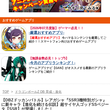
おすすめゲームアプリ
【
2026年07月度版】ゲーマー必見！！
-厳選おすすめアプリ-
【厳選おすすめアプリ】
今ハマるコンテンツを厳選してご
紹介！！スマートフォン向けおすすめゲームアプリ
【無課金勢必見！トップ5】
-今月のアプリランキング！-
ゲームアプリナビ【GAN】がオススメする最新のアプリラ
ンキングをご紹介！
TOP
>
ドラゴンボールZ DB 育成・進化
【DBZドッカンバトル】レアガシャ『SSR3種特別ガシャ』
に新キャラ【進化を続ける伝説】超サイヤ人ゴッドSSベジー
タ【SSR】が登場しました！