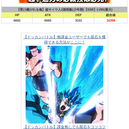
【受け継がれる魂】超サイヤ人2孫悟飯(少年期)【SSR】LV80(最大)
HP
ATK
DEF
総合値
6692
6565
3101
16358
【ドッカンバトル】無課金ユーザーでも龍石を獲
得できる方法がここに！
【ドッカンバトル】課金無しでも龍石をコツコツ