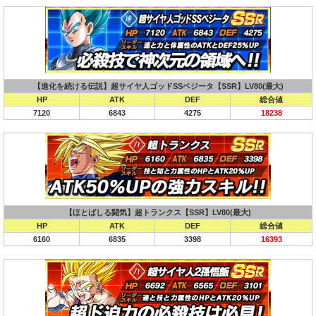
【進化を続ける伝説】超サイヤ人ゴッドSSベジータ【SSR】LV80(最大)
HP
ATK
DEF
総合値
7120
6843
4275
18238
【ほとばしる闘気】超トランクス【SSR】LV80(最大)
HP
ATK
DEF
総合値
6160
6835
3398
16393