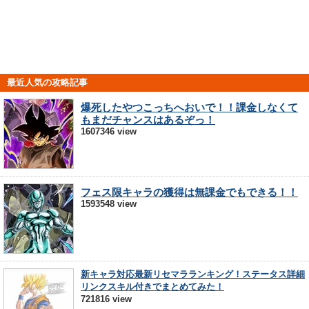
最近人気の攻略記事
爆死したやつこっちへおいで！！課金しなくて
もまだチャンスはあるぞっ！
1607346 view
フェス限キャラの獲得は無課金でもできる！！
1593548 view
新キャラ対応最新リセマラランキング！ステータス詳細
リンクスキル付きでまとめてみた！
721816 view