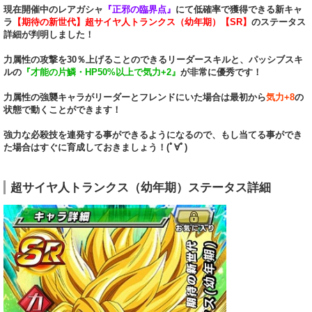
現在開催中のレアガシャ
『正邪の臨界点』
にて低確率で獲得できる新キャ
ラ
【期待の新世代】超サイヤ人トランクス（幼年期）【SR】
のステータス
詳細が判明しました！
力属性の攻撃を30％上げることのできるリーダースキルと、パッシブスキ
ルの
『才能の片鱗・HP50%以上で気力+2』
が非常に優秀です！
力属性の強襲キャラがリーダーとフレンドにいた場合は最初から
気力+8
の
状態で動くことができます！
強力な必殺技を連発する事ができるようになるので、もし当てる事ができ
た場合はすぐに育成しておきましょう！(ﾟ∀ﾟ)
超サイヤ人トランクス（幼年期）ステータス詳細