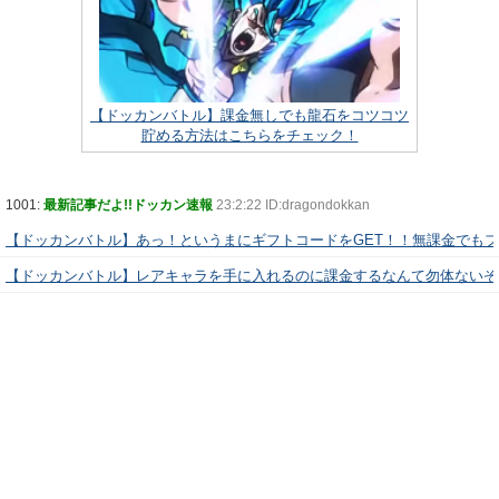
【ドッカンバトル】課金無しでも龍石をコツコツ
貯める方法はこちらをチェック！
1001:
最新記事だよ!!ドッカン速報
23:2:22 ID:dragondokkan
【ドッカンバトル】あっ！というまにギフトコードをGET！！無課金でも
【ドッカンバトル】レアキャラを手に入れるのに課金するなんて勿体ないぞ