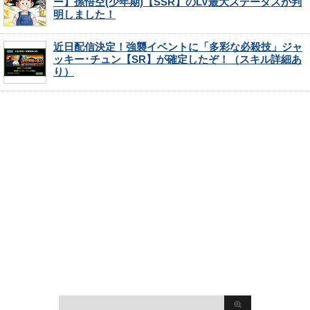
ー】孫悟空(少年期)【SSR】のLV最大ステータスが判
明しました！
近日配信決定！強襲イベントに「多彩な必殺技」ジャ
ッキー･チュン【SR】が確定したぞ！（スキル詳細あ
り）