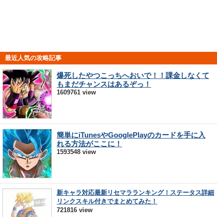
最近人気の攻略記事
爆死したやつこっちへおいで！！課金しなくて
もまだチャンスはあるぞっ！
1609761 view
簡単にiTunesやGooglePlayのカードを手に入
れる方法がここに！
1593548 view
新キャラ対応最新リセマラランキング！ステータス詳細
リンクスキル付きでまとめてみた！
721816 view