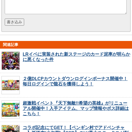
関連記事
LRイベに実装された新ステージのカード泥率が明らか
に悪くなった件
２億DLCPカウントダウンログインボーナス開催中！
毎日ログインで龍石を獲得しよう！
超激戦イベント『天下無敵!!希望の英雄』がリニュー
アル開催中！入手アイテム、マップ情報やボス詳細は
こちら！
コラボ記念にてGET！【ペンギン村でアドベンチャ