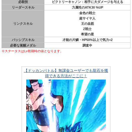
必殺技
ビクトリーキャノン：相手に大ダメージを与える
リーダースキル
力属性のATK30 %UP
金色の戦士
超サイヤ人
リンクスキル
王の血筋
Z戦士
希望の星
パッシブスキル
才能の片鱗・HP50%以上で気力+2
必要な覚醒メダル
調査中
※ステータスはLv初期時の値となります。
【ドッカンバトル】無課金ユーザーでも龍石を獲
得できる方法がここに！