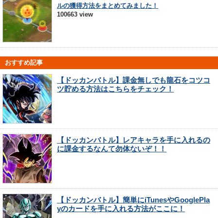
ルの獲得方法をまとめてみました！
100663 view
おすすめ記事
【ドッカンバトル】課金無しでも龍石をコツコ
ツ貯める方法はこちらをチェック！
【ドッカンバトル】レアキャラを手に入れるの
に課金するなんて勿体ないぞ！！
【ドッカンバトル】簡単にiTunesやGooglePla
yのカードを手に入れる方法がここに！