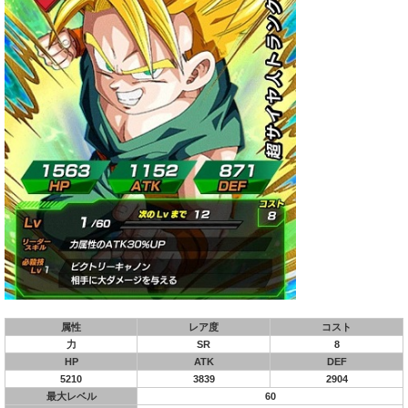
属性
レア度
コスト
力
SR
8
HP
ATK
DEF
5210
3839
2904
最大レベル
60