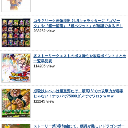
コラ？リーク画像流出？LRキャラクターに『ゴジー
タ』や『超一星龍』『超ベジット』が確認できるぞ！
268232 view
各ストーリークエストのボス属性や攻略ポイントまとめ
一覧早見表
114265 view
必殺技レベルは超重要だぞ、最高LVでの攻撃力が尋常
じゃない！ナッパで75000ダメででワロタｗｗｗ
112245 view
ストーリー第3章前編にて、獲得が難しいドラゴンボー