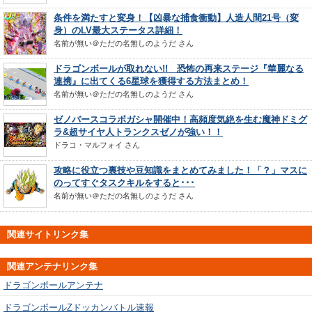
条件を満たすと変身！【凶暴な捕食衝動】人造人間21号（変
身）のLV最大ステータス詳細！
名前が無い＠ただの名無しのようだ
さん
ドラゴンボールが取れない!! 恐怖の再来ステージ『華麗なる
連携』に出てくる6星球を獲得する方法まとめ！
名前が無い＠ただの名無しのようだ
さん
ゼノバースコラボガシャ開催中！高頻度気絶を生む魔神ドミグ
ラ&超サイヤ人トランクスゼノが強い！！
ドラコ・マルフォイ
さん
攻略に役立つ裏技や豆知識をまとめてみました！「？」マスに
のってすぐタスクキルをすると･･･
名前が無い＠ただの名無しのようだ
さん
関連サイトリンク集
関連アンテナリンク集
ドラゴンボールアンテナ
ドラゴンボールZドッカンバトル速報