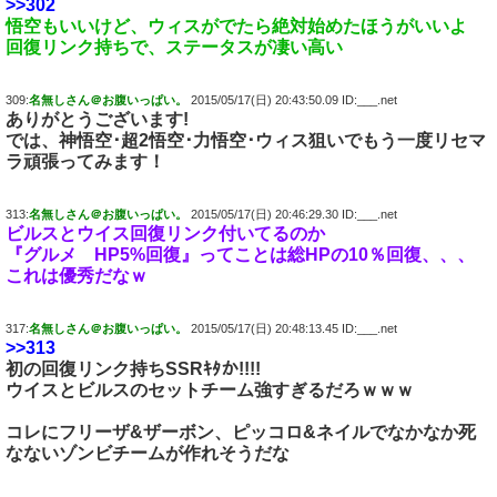
>>302
悟空もいいけど、ウィスがでたら絶対始めたほうがいいよ
回復リンク持ちで、ステータスが凄い高い
309:
名無しさん＠お腹いっぱい。
2015/05/17(日) 20:43:50.09 ID:___.net
ありがとうございます!
では、神悟空･超2悟空･力悟空･ウィス狙いでもう一度リセマ
ラ頑張ってみます！
313:
名無しさん＠お腹いっぱい。
2015/05/17(日) 20:46:29.30 ID:___.net
ビルスとウイス回復リンク付いてるのか
『グルメ HP5%回復』ってことは総HPの10％回復、、、
これは優秀だなｗ
317:
名無しさん＠お腹いっぱい。
2015/05/17(日) 20:48:13.45 ID:___.net
>>313
初の回復リンク持ちSSRｷﾀか!!!!
ウイスとビルスのセットチーム強すぎるだろｗｗｗ
コレにフリーザ&ザーボン、ピッコロ&ネイルでなかなか死
なないゾンビチームが作れそうだな