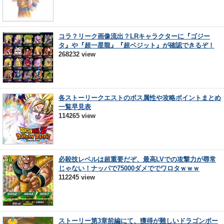
コラ？リーク画像流出？LRキャラクターに『ゴジー
タ』や『超一星龍』『超ベジット』が確認できるぞ！
268232 view
各ストーリークエストのボス属性や攻略ポイントまとめ
一覧早見表
114265 view
必殺技レベルは超重要だぞ、最高LVでの攻撃力が尋常
じゃない！ナッパで75000ダメででワロタｗｗｗ
112245 view
ストーリー第3章前編にて、獲得が難しいドラゴンボー