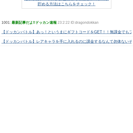
貯める方法はこちらをチェック！
1001:
最新記事だよ!!ドッカン速報
23:2:22 ID:dragondokkan
【ドッカンバトル】あっ！というまにギフトコードをGET！！無課金でも
【ドッカンバトル】レアキャラを手に入れるのに課金するなんて勿体ないぞ