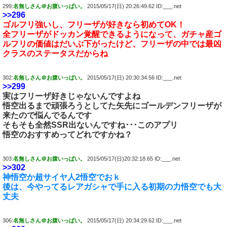
299:
名無しさん＠お腹いっぱい。
2015/05/17(日) 20:26:49.62 ID:___.net
>>296
ゴルフリ強いし、フリーザが好きなら初めてOK！
全フリーザがドッカン覚醒できるようになって、ガチャ産ゴ
ルフリの価値はだいぶ下がったけど、フリーザの中では最凶
クラスのステータスだからね
302:
名無しさん＠お腹いっぱい。
2015/05/17(日) 20:30:34.56 ID:___.net
>>299
実はフリーザ好きじゃないんですよね
悟空出るまで頑張ろうとしてた矢先にゴールデンフリーザが
来たので悩んでるんです
そもそも全然SSR出ないんですね･･･このアプリ
悟空のおすすめってどれですかね？
303:
名無しさん＠お腹いっぱい。
2015/05/17(日)20:32:18.65 ID:___.net
>>302
神悟空か超サイヤ人2悟空でおｋ
後は、今やってるレアガシャで手に入る初期の力悟空でも大
丈夫
306:
名無しさん＠お腹いっぱい。
2015/05/17(日) 20:34:29.62 ID:___.net