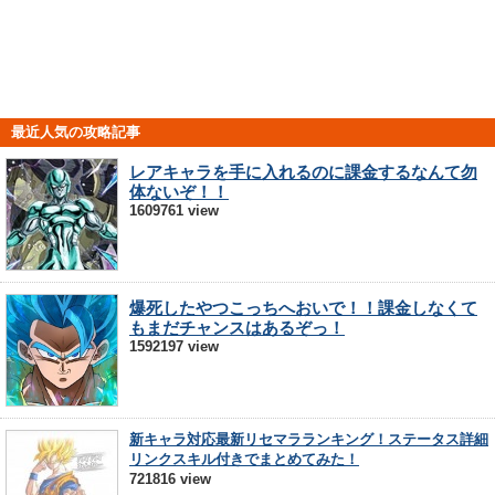
最近人気の攻略記事
レアキャラを手に入れるのに課金するなんて勿
体ないぞ！！
1609761 view
爆死したやつこっちへおいで！！課金しなくて
もまだチャンスはあるぞっ！
1592197 view
新キャラ対応最新リセマラランキング！ステータス詳細
リンクスキル付きでまとめてみた！
721816 view