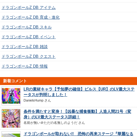
ドラゴンボールZ DB アイテム
ドラゴンボールZ DB 育成・進化
ドラゴンボールZ DB スキル
ドラゴンボールZ DB イベント
ドラゴンボールZ DB 雑談
ドラゴンボールZ DB クエスト
ドラゴンボールZ DB 情報
新着コメント
LRの素材キャラ【予知夢の確信】ビルス【UR】のLV最大ステ
ータスが判明しました！
DanielsHump
さん
条件を満たすと変身！【凶暴な捕食衝動】人造人間21号（変
身）のLV最大ステータス詳細！
名前が無い＠ただの名無しのようだ
さん
ドラゴンボールが取れない!! 恐怖の再来ステージ『華麗なる