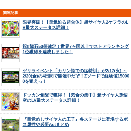
関連記事
限界突破！【鬼気迫る超合体】超サイヤ人2ケフラのL
V最大ステータス詳細！
祝‼龍石50個確定！世界7ヶ国以上でストアランキング
1位獲得を達成しました！
ゲリライベント「カリン搭での猛特訓」が2/17(火) ～
2/20(金)の4日間で開催中だぞ！Zソードで経験値15000
0を狙えっ！
ドッカン覚醒で獲得！【気合の集中】超サイヤ人孫悟
空のLV最大ステータス詳細！
『目覚めしサイヤ人の王子』各ステージに登場するボ
ス属性や必要Actまとめ