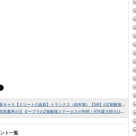
新キャラ【エリートの血筋】トランクス（幼年期）【SR】のZ覚醒後ステータスが判明しました！
暗黒魔界の王 ダーブラのZ覚醒後ステータスが判明！ATK最大85％UPのスキルが強い！
ント一覧