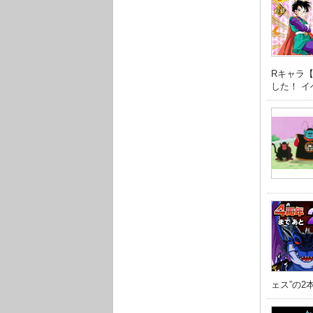
Rキャラ
した！ イベ 
ェス”の2本