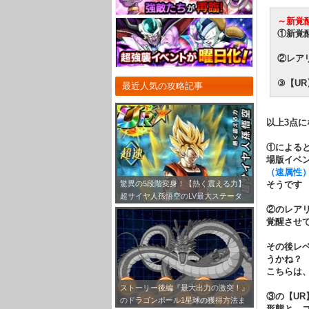
～新覚
①新覚
②レア
③【U
最近人気の攻略記事
以上3点
①による
場版イベ
（速属性
そうです
驚異の5段階変身！【熱く震える力】
超サイヤ人孫悟空のLV最大ステータ
②のレア
ス！
覚醒させ
その後レ
うかね？
こちらは
ストーリー後編『最大出力の激突！』
③の【U
のドラゴンボール1星球の獲得方法ま
形態と、