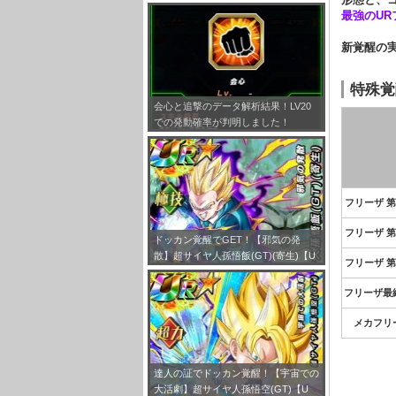
とめ！
最強のU
新覚醒の実
特殊覚
会心と追撃のデータ解析結果！LV20
での発動確率が判明しました！
フリーザ 第
フリーザ 第
ドッカン覚醒でGET！【邪気の発
散】超サイヤ人孫悟飯(GT)(寄生)【U
フリーザ 第
R】のLV最大ステータスが判明しまし
た！
フリーザ最
メカフリ
達人の証でドッカン覚醒！【宇宙での
大活劇】超サイヤ人孫悟空(GT)【U