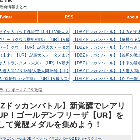
最新情報まとめ
Twitter
RSS
about
サイヤ人ゴッド孫悟空【LR】LV最大ステータスまとめ！
【DBZドッカンバトル】【よみがえ
ウザー（クウラ機甲戦隊）【UR】LV最大ステータスまとめ！
【DBZドッカンバトル】【華麗なる
ワー】クウラ【UR】LV最大ステータスまとめ！
【DBZドッカンバトル】【とびっき
（未来）【UR】LV最大ステータスまとめ！
【DBZドッカンバトル】【義勇の戦
ヤ人トランクス（未来）【UR】LV最大ステータスまとめ！
【DBZドッカンバトル】【未来の勝
造人間17＆18号/人造人間16号【LR】LV最大ステータスまとめ！
【DBZドッカンバトル】【人造人間た
人2孫悟飯（少年期）【UR】LV最大ステータスまとめ！
【DBZドッカンバトル】【絆の一撃
造人間18号【UR】LV最大ステータスまとめ！
【DBZドッカンバトル】【抗い続け
ラゴンボールZ DB 攻略
リリン【UR】LV最大ステータスまとめ！
【DBZドッカンバトル】【技巧とひ
人間16号【UR】LV最大ステータスまとめ！
【DBZドッカンバトル】【新たに得
BZドッカンバトル】新覚醒でレアリ
UP！ゴールデンフリーザ【UR】を
して覚醒メダルを集めよう！
ドラゴンボールZ DB イベント
ドラゴンボールZ DB キャラクター