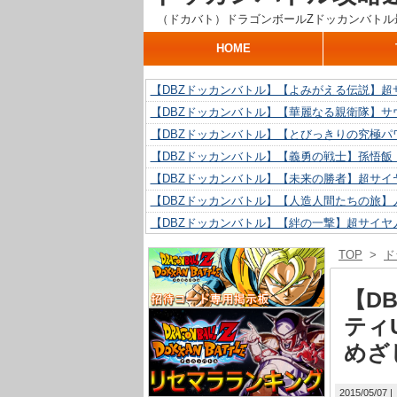
（ドカバト）ドラゴンボールZドッカンバトル
HOME
【DBZドッカンバトル】【よみがえる伝説】超
【DBZドッカンバトル】【華麗なる親衛隊】サ
【DBZドッカンバトル】【とびっきりの究極パ
【DBZドッカンバトル】【義勇の戦士】孫悟飯
【DBZドッカンバトル】【未来の勝者】超サイ
【DBZドッカンバトル】【人造人間たちの旅】人
【DBZドッカンバトル】【絆の一撃】超サイヤ
【DBZドッカンバトル】【抗い続ける精神力】人
TOP
>
ド
【DBZドッカンバトル】【技巧とひらめき】ク
【DBZドッカンバトル】【新たに得た好機】人造
【D
ティ
めざ
2015/05/07