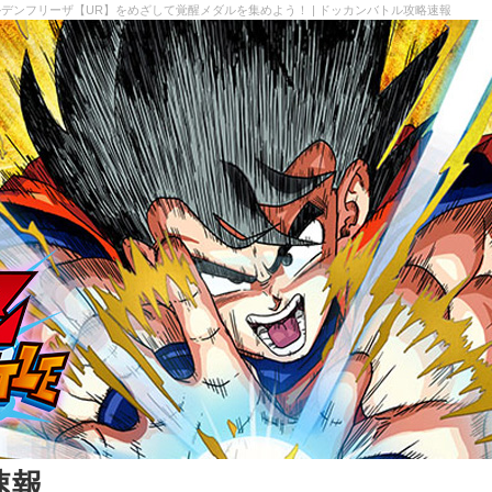
ルデンフリーザ【UR】をめざして覚醒メダルを集めよう！ | ドッカンバトル攻略速報
速報