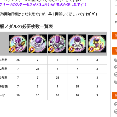
Rフリーザのステータスがどれだけあがるのか楽しみです！
装開始日程はまだ未定ですが、早く開催してほしいですね(ﾟ∀ﾟ)
醒メダルの必要枚数一覧表
1形態
25
7
7
7
3
2形態
7
25
7
7
3
3形態
7
7
25
7
3
終形態
7
7
7
25
3
ーザ
10
10
10
10
3