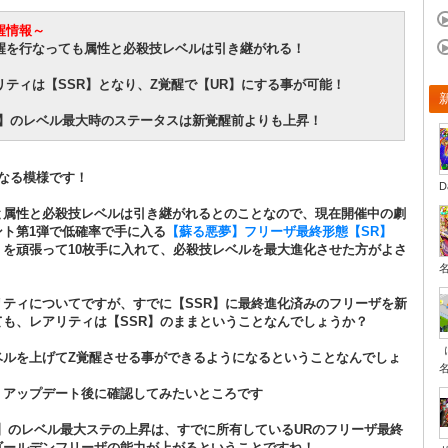
醒情報～
醒を行なっても属性と必殺技レベルは引き継がれる！
リティは【SSR】となり、Z覚醒で【UR】にする事が可能！
R】のレベル最大時のステータスは新覚醒前よりも上昇！
になる模様です！
D
と属性と必殺技レベルは引き継がれるとのことなので、現在開催中の劇
ント第1弾で低確率で手に入る
【蘇る悪夢】フリーザ最終形態【SR】
）
を頑張って10枚手に入れて、必殺技レベルを最大進化させた方がよさ
リティについてですが、すでに【SSR】に最終進化済みのフリーザを新
ても、レアリティは【SSR】のままということなんでしょうか？
ベルを上げてZ覚醒させる事ができるようになるということなんでしょ
、アップデート後に確認してみたいところです
R】のレベル最大ステの上昇は、すでに所有しているURのフリーザ最終
ゴールデンフリーザの能力が上がるということですね！