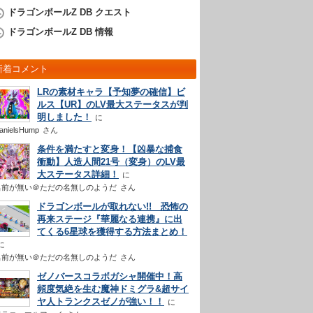
ドラゴンボールZ DB クエスト
ドラゴンボールZ DB 情報
新着コメント
LRの素材キャラ【予知夢の確信】ビ
ルス【UR】のLV最大ステータスが判
明しました！
anielsHump
さん
条件を満たすと変身！【凶暴な捕食
衝動】人造人間21号（変身）のLV最
大ステータス詳細！
名前が無い＠ただの名無しのようだ
さん
ドラゴンボールが取れない!! 恐怖の
再来ステージ『華麗なる連携』に出
てくる6星球を獲得する方法まとめ！
名前が無い＠ただの名無しのようだ
さん
ゼノバースコラボガシャ開催中！高
頻度気絶を生む魔神ドミグラ&超サイ
ヤ人トランクスゼノが強い！！