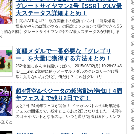
グレートサイヤマン2号【SSR】のLV最
大ステータス詳細まとめ！
仲間のATKをUP！ 現在開催中の物語イベント「龍拳爆発！
悟空がやらねば誰がやる」の限定ミッションで獲得できるSS
【可憐な相棒】グレートサイヤマン2号のLV最大ステータスが判明しま
...
覚醒メダルで一番必要な「グレゴリ
ー」を大量に獲得する方法まとめ！
262:名無しさん＠お腹いっぱい。 2015/03/02(月) 10:28:03.46
ID:___.net Z覚醒に使うノーマルメダルのグレゴリーだけ異
常に足りないんだけど、俺だけ？ これはグレゴリ ...
超4悟空&ベジータの超激戦が告知！4周
年フェスまで残り2日です！
あと2日で4周年フェスが開催！ ドッカンバトルの4周年記念
フェスの開催まで、残すところあと2日となりました！ 4周年
の目玉イベントとなるのは、いつも通り”超激戦&ドッカンフ
立てと ...