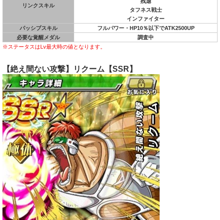
残虐
リンクスキル
タフネス戦士
インファイター
パッシブスキル
フルパワー・HP10％以下でATK2500UP
必要な覚醒メダル
調査中
※ステータスはLv最大時の値となります。
【絶え間ない攻撃】リクーム【SSR】