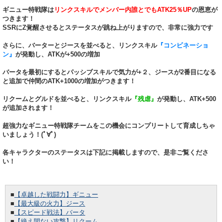
ギニュー特戦隊は
リンクスキルでメンバー内誰とでもATK25％UP
の恩恵が
つきます！
SSRにZ覚醒させるとステータスが跳ね上がりますので、非常に強力です
さらに、バーターとジースを並べると、リンクスキル
『コンビネーショ
ン』
が発動し、ATKが+500の増加
バータを最初にするとパッシブスキルで気力が+２、ジースが2番目になる
と追加で仲間のATK+1000の増加がつきます！
リクームとグルドを並べると、リンクスキル
『残虐』
が発動し、ATK+500
が追加されます！
超強力なギニュー特戦隊チームをこの機会にコンプリートして育成しちゃ
いましょう！(ﾟ∀ﾟ)
各キャラクターのステータスは下記に掲載しますので、是非ご覧くださ
い！
■
【卓越した戦闘力】ギニュー
■
【最大級の火力】ジース
■
【スピード戦法】バータ
■
【絶え間ない攻撃】リクーム