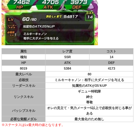
属性
レア度
コスト
極知
SSR
14
HP
ATK
DEF
8019
5384
4173
最大レベル
80
必殺技
ミルキーキャノン：相手に大ダメージを与える
リーダースキル
知属性のATKが25％UP
ギニュー特戦隊
リンクスキル
紳士
尊敬
オレの見立て・気力メーター5以上で必殺技を封じる事が
パッシブスキル
ある
必要な覚醒メダル
最大進化のため無し
※ステータスはLv最大時の値となります。