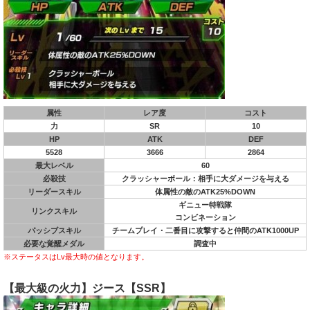
属性
レア度
コスト
力
SR
10
HP
ATK
DEF
5528
3666
2864
最大レベル
60
必殺技
クラッシャーボール：相手に大ダメージを与える
リーダースキル
体属性の敵のATK25%DOWN
ギニュー特戦隊
リンクスキル
コンビネーション
パッシブスキル
チームプレイ・二番目に攻撃すると仲間のATK1000UP
必要な覚醒メダル
調査中
※ステータスはLv最大時の値となります。
【最大級の火力】ジース【SSR】