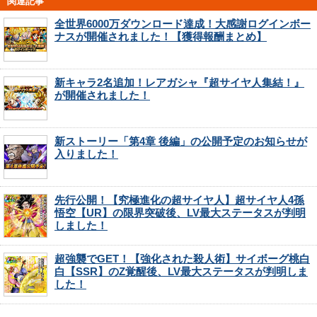
関連記事
全世界6000万ダウンロード達成！大感謝ログインボー
ナスが開催されました！【獲得報酬まとめ】
新キャラ2名追加！レアガシャ『超サイヤ人集結！』
が開催されました！
新ストーリー「第4章 後編」の公開予定のお知らせが
入りました！
先行公開！【究極進化の超サイヤ人】超サイヤ人4孫
悟空【UR】の限界突破後、LV最大ステータスが判明
しました！
超強襲でGET！【強化された殺人術】サイボーグ桃白
白【SSR】のZ覚醒後、LV最大ステータスが判明しま
した！