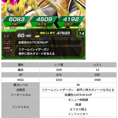
属性
レア度
コスト
極体
SSR
14
HP
ATK
DEF
6552
5243
4468
最大レベル
80
必殺技
リクームイレイザーガン：相手に特大ダメージを与える
リーダースキル
体属性のATK30％UP
ギニュー特戦隊
残虐
リンクスキル
タフネス戦士
インファイター