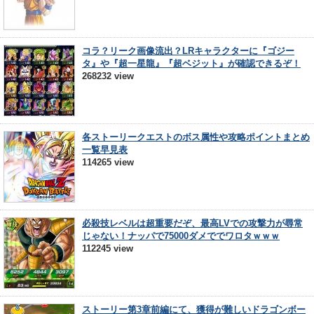
コラ？リーク画像流出？LRキャラクターに『ゴジー
タ』や『超一星龍』『超ベジット』が確認できるぞ！
268232 view
各ストーリークエストのボス属性や攻略ポイントまとめ
一覧早見表
114265 view
必殺技レベルは超重要だぞ、最高LVでの攻撃力が尋常
じゃない！ナッパで75000ダメででワロタｗｗｗ
112245 view
ストーリー第3章前編にて、獲得が難しいドラゴンボー