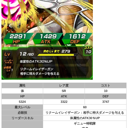
属性
レア度
コスト
体
SR
10
HP
ATK
DEF
5324
3322
3747
最大レベル
60
必殺技
リクームイレイザーガン：相手に特大ダメージを与える
リーダースキル
体属性のATK30％UP
ギニュー特戦隊