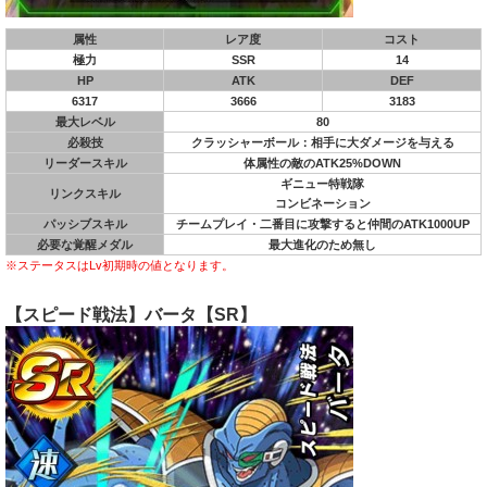
属性
レア度
コスト
極力
SSR
14
HP
ATK
DEF
6317
3666
3183
最大レベル
80
必殺技
クラッシャーボール：相手に大ダメージを与える
リーダースキル
体属性の敵のATK25%DOWN
ギニュー特戦隊
リンクスキル
コンビネーション
パッシブスキル
チームプレイ・二番目に攻撃すると仲間のATK1000UP
必要な覚醒メダル
最大進化のため無し
※ステータスはLv初期時の値となります。
【スピード戦法】バータ【SR】