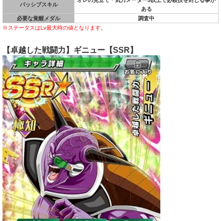
オレの見立て・気力メーター5以上で必殺技を封じる事が
パッシブスキル
ある
必要な覚醒メダル
調査中
※ステータスはLv最大時の値となります。
【卓越した戦闘力】ギニュー【SSR】