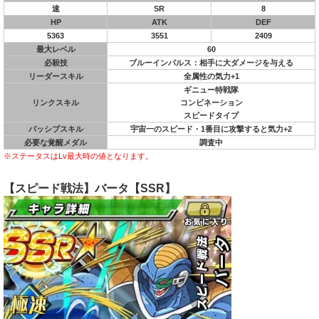
速
SR
8
HP
ATK
DEF
5363
3551
2409
最大レベル
60
必殺技
ブルーインパルス：相手に大ダメージを与える
リーダースキル
全属性の気力+1
ギニュー特戦隊
リンクスキル
コンビネーション
スピードタイプ
パッシブスキル
宇宙一のスピード・1番目に攻撃すると気力+2
必要な覚醒メダル
調査中
※ステータスはLv最大時の値となります。
【スピード戦法】バータ【SSR】