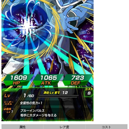
属性
レア度
コスト