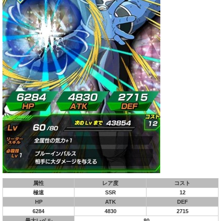
属性
レア度
コスト
極速
SSR
12
HP
ATK
DEF
6284
4830
2715
最大レベル
80