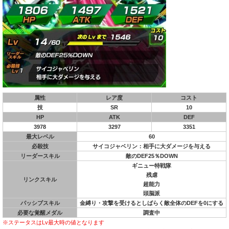
属性
レア度
コスト
技
SR
10
HP
ATK
DEF
3978
3297
3351
最大レベル
60
必殺技
サイコジャベリン：相手に大ダメージを与える
リーダースキル
敵のDEF25％DOWN
ギニュー特戦隊
残虐
リンクスキル
超能力
頭脳派
パッシブスキル
金縛り・攻撃を受けるとしばらく敵全体のDEFを0にする
必要な覚醒メダル
調査中
※ステータスはLv最大時の値となります