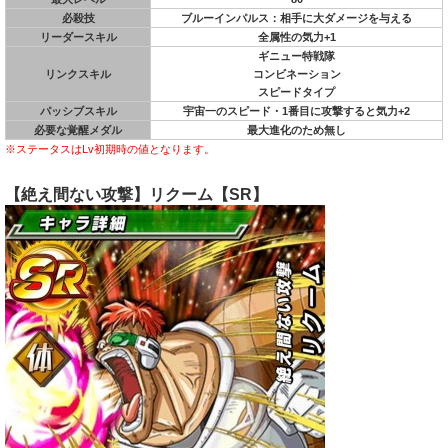
必殺技
ブルーインパルス：相手に大ダメージを与える
リーダースキル
全属性の気力+1
ギニュー特戦隊
リンクスキル
コンビネーション
スピードタイプ
パッシブスキル
宇宙一のスピード・1番目に攻撃すると気力+2
必要な覚醒メダル
最大進化のため無し
※ステータスはLv初期時の値となります。
【絶え間ない攻撃】リクーム【SR】