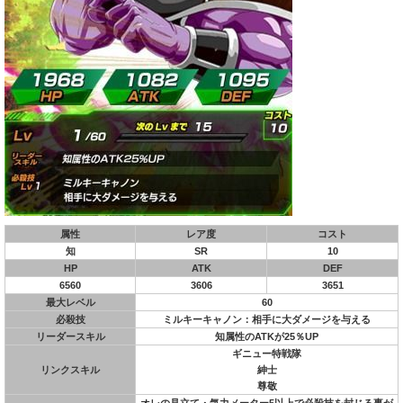
属性
レア度
コスト
知
SR
10
HP
ATK
DEF
6560
3606
3651
最大レベル
60
必殺技
ミルキーキャノン：相手に大ダメージを与える
リーダースキル
知属性のATKが25％UP
ギニュー特戦隊
リンクスキル
紳士
尊敬