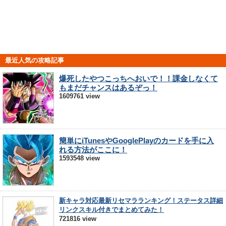
最近人気の攻略記事
爆死したやつこっちへおいで！！課金しなくて
もまだチャンスはあるぞっ！
1609761 view
簡単にiTunesやGooglePlayのカードを手に入
れる方法がここに！
1593548 view
新キャラ対応最新リセマラランキング！ステータス詳細
リンクスキル付きでまとめてみた！
721816 view