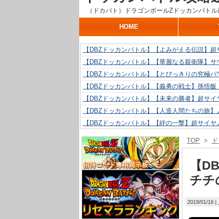
（ドカバト）ドラゴンボールZドッカンバトル
HOME
【DBZドッカンバトル】【よみがえる伝説】超
【DBZドッカンバトル】【華麗なる親衛隊】サ
【DBZドッカンバトル】【とびっきりの究極パ
【DBZドッカンバトル】【義勇の戦士】孫悟飯
【DBZドッカンバトル】【未来の勝者】超サイ
【DBZドッカンバトル】【人造人間たちの旅】人
【DBZドッカンバトル】【絆の一撃】超サイヤ
【DBZドッカンバトル】【抗い続ける精神力】人
TOP
>
ド
【DBZドッカンバトル】【技巧とひらめき】ク
【DBZドッカンバトル】【新たに得た好機】人造
【D
チチ
2019/01/16