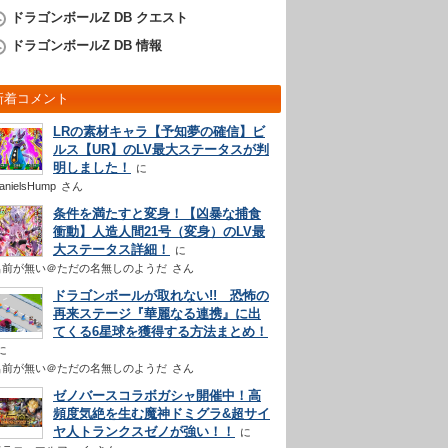
ドラゴンボールZ DB クエスト
ドラゴンボールZ DB 情報
新着コメント
LRの素材キャラ【予知夢の確信】ビ
ルス【UR】のLV最大ステータスが判
明しました！
anielsHump
さん
条件を満たすと変身！【凶暴な捕食
衝動】人造人間21号（変身）のLV最
大ステータス詳細！
名前が無い＠ただの名無しのようだ
さん
ドラゴンボールが取れない!! 恐怖の
再来ステージ『華麗なる連携』に出
てくる6星球を獲得する方法まとめ！
名前が無い＠ただの名無しのようだ
さん
ゼノバースコラボガシャ開催中！高
頻度気絶を生む魔神ドミグラ&超サイ
ヤ人トランクスゼノが強い！！