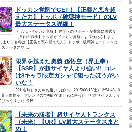
ドッカン覚醒でGET！【正義と悪を超
えた力】トッポ（破壊神モード）のLV
最大ステータス詳細！
トッポがドッカン覚醒！ 仲間へのサポートが非常に優秀な
【自由の戦士】トッポがドッカン覚醒により強化されまし
醒により、名称は【正義と悪を超えた力】トッポ（破壊神モード）へと
ステータスや ...
限界を越えた奥義 孫悟空（界王拳）
【SSR】が超サイヤ人より強い!! コレ
は3キャラ限定ガシャで狙ったほうがい
いな！
291:名無しさん＠お腹いっぱい。 2015/06/13(土) 12:54:43.10
_.net 界王拳悟空、フレンドので初めてまともに使ったけど超サイヤ人より
びっくりした 必殺 ...
【未来の勝者】超サイヤ人トランクス
（未来）【UR】LV最大ステータスまと
め！