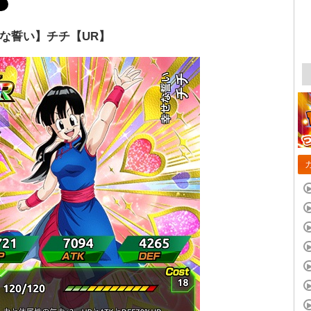
な誓い】チチ【UR】