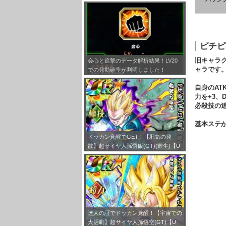
とめ！
ピチピ
旧キャラ
会心と追撃のデータ解析結果！LV20
ャラです
での発動確率が判明しました！
自身のAT
力を+3、
必殺技の
基本ステ
ドッカン覚醒でGET！【邪気の発
散】超サイヤ人孫悟飯(GT)(寄生)【U
R】のLV最大ステータスが判明しまし
た！
達人の証でドッカン覚醒！【宇宙での
大活劇】超サイヤ人孫悟空(GT)【U