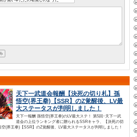
天下一武道会報酬【決死の切り札】孫
悟空(界王拳)【SSR】のZ覚醒後、LV最
大ステータスが判明しました！
天下一報酬 孫悟空(界王拳)のLV最大ステ！ 第5回･天下一武
道会の上位ランキング者に贈られるSSRキャラ、【決死の切
空(界王拳)【SSR】のZ覚醒後、LV最大ステータスが判明しました！