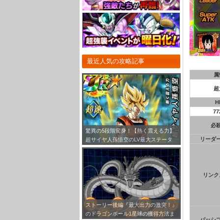
最近人気の攻略記事
属
超
H
77
必
驚異の5段階変身！【熱く震える力】
リーダ
超サイヤ人孫悟空のLV最大ステータ
ス！
リンク
ストーリー後編『最大出力の激突！』
のドラゴンボール1星球の獲得方法ま
パッシ