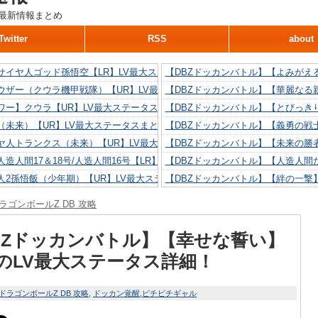
最新情報まとめ
Twitter
RSS
about
サイヤ人ゴッド孫悟空【LR】LV最大ステータスまとめ！
【DBZドッカンバトル】【よみがえ
ウザー（クウラ機甲戦隊）【UR】LV最大ステータスまとめ！
【DBZドッカンバトル】【華麗なる
ワー】クウラ【UR】LV最大ステータスまとめ！
【DBZドッカンバトル】【とびっき
（未来）【UR】LV最大ステータスまとめ！
【DBZドッカンバトル】【義勇の戦
ヤ人トランクス（未来）【UR】LV最大ステータスまとめ！
【DBZドッカンバトル】【未来の勝
造人間17＆18号/人造人間16号【LR】LV最大ステータスまとめ！
【DBZドッカンバトル】【人造人間た
人2孫悟飯（少年期）【UR】LV最大ステータスまとめ！
【DBZドッカンバトル】【絆の一撃
造人間18号【UR】LV最大ステータスまとめ！
【DBZドッカンバトル】【抗い続け
ラゴンボールZ DB 攻略
リリン【UR】LV最大ステータスまとめ！
【DBZドッカンバトル】【技巧とひ
人間16号【UR】LV最大ステータスまとめ！
【DBZドッカンバトル】【新たに得
BZドッカンバトル】【幸せな誓い】
のLV最大ステータス詳細！
ドラゴンボールZ DB 攻略
ドッカン覚醒
ピチピチギャル