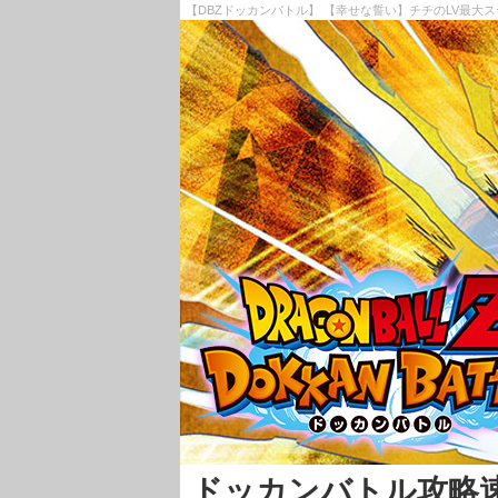
【DBZドッカンバトル】 【幸せな誓い】チチのLV最大ス
ドッカンバトル攻略