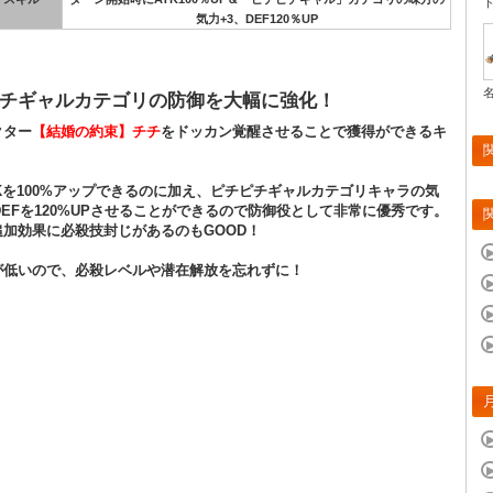
気力+3、DEF120％UP
チギャルカテゴリの防御を大幅に強化！
クター
【結婚の約束】チチ
をドッカン覚醒させることで獲得ができるキ
。
Kを100%アップできるのに加え、ピチピチギャルカテゴリキャラの気
DEFを120%UPさせることができるので防御役として非常に優秀です。
追加効果に必殺技封じがあるのもGOOD！
が低いので、必殺レベルや潜在解放を忘れずに！