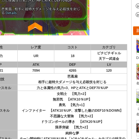
性
レア度
コスト
カテゴリ
ピチピチギャル
力
UR
18
D
天下一武道会
P
ATK
DEF
LV
21
7094
4265
120
芭蕉扇
殺技
相手に超特大ダメージを与え必殺技を封じる
ースキル
力と体属性の気力+3、HPとATKとDEF70％UP
女戦士 【気力+2】
無邪気 【ATK10％UP】
勇気 【気力+1】
スキル
インファイター 【ATK10％UP、攻撃した敵のDEF10％DOWN】
不思議な大冒険 【気力+2】
ドラゴンボールの導き 【ATK20％UP】
限界突破 【気力+2】
純粋な夢
ブスキル
ターン開始時にATK100％UP＆「ピチピチギャル」カテゴリの味方の