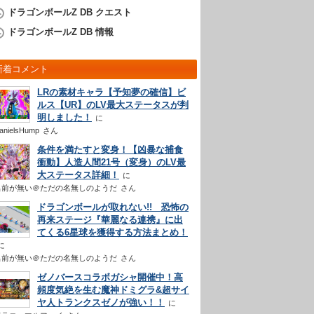
ドラゴンボールZ DB クエスト
ドラゴンボールZ DB 情報
新着コメント
LRの素材キャラ【予知夢の確信】ビ
ルス【UR】のLV最大ステータスが判
明しました！
anielsHump
さん
条件を満たすと変身！【凶暴な捕食
衝動】人造人間21号（変身）のLV最
大ステータス詳細！
名前が無い＠ただの名無しのようだ
さん
ドラゴンボールが取れない!! 恐怖の
再来ステージ『華麗なる連携』に出
てくる6星球を獲得する方法まとめ！
名前が無い＠ただの名無しのようだ
さん
ゼノバースコラボガシャ開催中！高
頻度気絶を生む魔神ドミグラ&超サイ
ヤ人トランクスゼノが強い！！