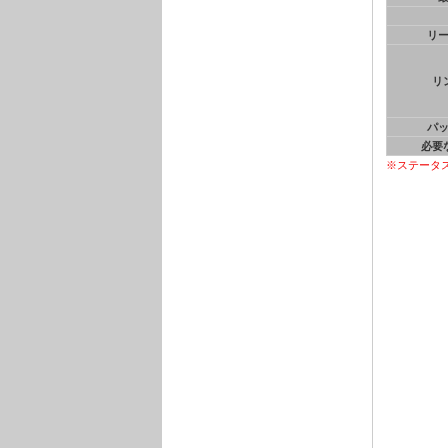
リ
リ
パ
必要
※ステータ