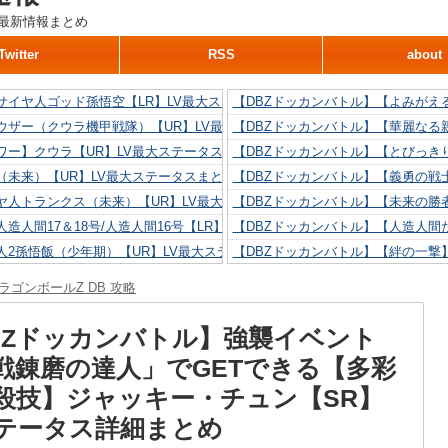
最新情報まとめ
Twitter
RSS
about
サイヤ人ゴッド孫悟空【LR】LV最大ステータスまとめ！
【DBZドッカンバトル】【よみがえ
ウザー（クウラ機甲戦隊）【UR】LV最大ステータスまとめ！
【DBZドッカンバトル】【華麗なる
ワー】クウラ【UR】LV最大ステータスまとめ！
【DBZドッカンバトル】【とびっき
（未来）【UR】LV最大ステータスまとめ！
【DBZドッカンバトル】【義勇の戦
ヤ人トランクス（未来）【UR】LV最大ステータスまとめ！
【DBZドッカンバトル】【未来の勝
造人間17＆18号/人造人間16号【LR】LV最大ステータスまとめ！
【DBZドッカンバトル】【人造人間た
人2孫悟飯（少年期）【UR】LV最大ステータスまとめ！
【DBZドッカンバトル】【絆の一撃
造人間18号【UR】LV最大ステータスまとめ！
【DBZドッカンバトル】【抗い続け
ラゴンボールZ DB 攻略
リリン【UR】LV最大ステータスまとめ！
【DBZドッカンバトル】【技巧とひ
人間16号【UR】LV最大ステータスまとめ！
【DBZドッカンバトル】【新たに得
BZドッカンバトル】強襲イベント
戦錬磨の達人」でGETできる【多彩
殺技】ジャッキー・チュン【SR】
テータス詳細まとめ