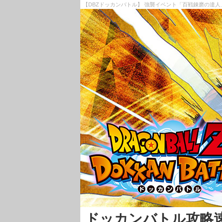
【DBZドッカンバトル】 強襲イベント「百戦錬磨の達人
ドッカンバトル攻略