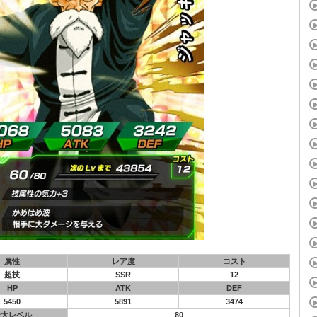
属性
レア度
コスト
超技
SSR
12
HP
ATK
DEF
5450
5891
3474
最大レベル
80