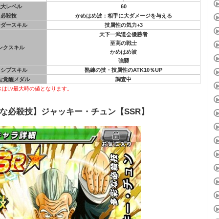
最大レベル
60
必殺技
かめはめ波：相手に大ダメージを与える
ーダースキル
技属性の気力+3
天下一武道会優勝者
至高の戦士
ンクスキル
かめはめ波
強襲
ッシブスキル
熟練の技・技属性のATK10％UP
な覚醒メダル
調査中
スはLv最大時の値となります。
な必殺技】ジャッキー・チュン【SSR】