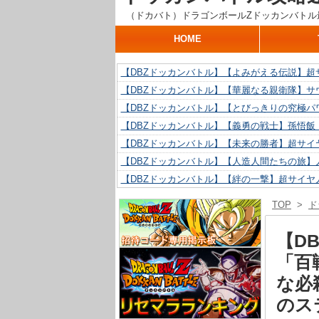
（ドカバト）ドラゴンボールZドッカンバトル
HOME
【DBZドッカンバトル】【よみがえる伝説】超
【DBZドッカンバトル】【華麗なる親衛隊】サ
【DBZドッカンバトル】【とびっきりの究極パ
【DBZドッカンバトル】【義勇の戦士】孫悟飯
【DBZドッカンバトル】【未来の勝者】超サイ
【DBZドッカンバトル】【人造人間たちの旅】人
【DBZドッカンバトル】【絆の一撃】超サイヤ
【DBZドッカンバトル】【抗い続ける精神力】人
TOP
>
ド
【DBZドッカンバトル】【技巧とひらめき】ク
【DBZドッカンバトル】【新たに得た好機】人造
【D
「百
な必
のス