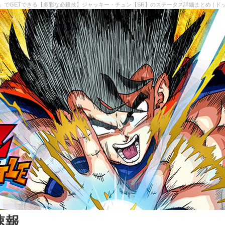
」でGETできる【多彩な必殺技】ジャッキー・チュン【SR】のステータス詳細まとめ | ド
速報