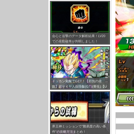
とめ！
会心と追撃のデータ解析結果！LV20
での発動確率が判明しました！
ドッカン覚醒でGET！【邪気の発
散】超サイヤ人孫悟飯(GT)(寄生)【U
R】のLV最大ステータスが判明しまし
た！
界王神ミッションで”難易度の高い条
件”の攻略方法まとめ！