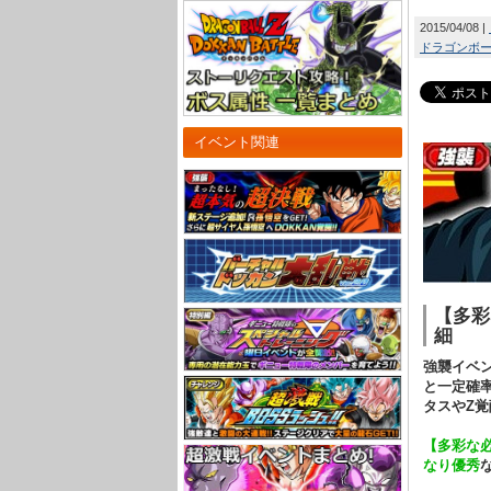
2015/04/08
ドラゴンボール
イベント関連
【多彩
細
強襲イベ
と一定確
タスやZ
【多彩な
なり優秀