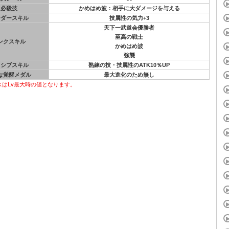
必殺技
かめはめ波：相手に大ダメージを与える
ーダースキル
技属性の気力+3
天下一武道会優勝者
至高の戦士
ンクスキル
かめはめ波
強襲
ッシブスキル
熟練の技・技属性のATK10％UP
な覚醒メダル
最大進化のため無し
スはLv最大時の値となります。