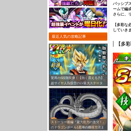
パッシブ
ームで編
さらに、
【多彩な
していきま
最近人気の攻略記事
【多彩
驚異の5段階変身！【熱く震える力】
超サイヤ人孫悟空のLV最大ステータ
ス！
ストーリー後編『最大出力の激突！』
のドラゴンボール1星球の獲得方法ま