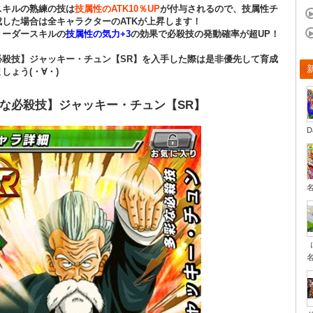
スキルの熟練の技は
技属性のATK10％UP
が付与されるので、技属性チ
成した場合は全キャラクターのATKが上昇します！
リーダースキルの
技属性の気力+3
の効果で必殺技の発動確率が超UP！
必殺技】ジャッキー・チュン【SR】を入手した際は是非優先して育成
しょう(・∀・)
な必殺技】ジャッキー・チュン【SR】
D