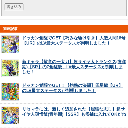
関連記事
ドッカン覚醒でGET【巧みな駆け引き】人造人間18号
【UR】のLV最大ステータスが判明しました！
新キャラ【敬意の一太刀】超サイヤ人トランクス(青年
期)【SR】のZ覚醒後、LV最大ステータスが判明しま
した！
ドッカン覚醒でGET！【灼熱の決闘】四星龍【UR】
のLV最大ステータスが判明しました！
リセマラには、新しく追加された【屈強な志し】超サ
イヤ人孫悟飯(青年期)【SSR】も候補に入れてOKだね