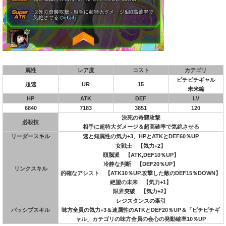
属性
レア度
コスト
カテゴリ
ピチピチギャル
超速
UR
15
未来編
HP
ATK
DEF
LV
6840
7183
3851
120
決死の奇襲攻撃
必殺技
相手に超特大ダメージ＆超高確率で気絶させる
リーダースキル
速と知属性の気力+3、HPとATKとDEF60％UP
女戦士 【気力+2】
頭脳派 【ATK,DEF10％UP】
冷静な判断 【DEF20％UP】
リンクスキル
的確なアシスト 【ATK10％UP,攻撃した敵のDEF15％DOWN】
絶望の未来 【気力+1】
限界突破 【気力+2】
レジスタンスの牽引
パッシブスキル
味方全員の気力+3＆速属性のATKとDEF20％UP＆「ピチピチギ
ャル」カテゴリの味方全員の会心の発動確率10％UP