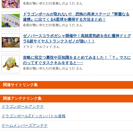
名前が無い＠ただの名無しのようだ
さん
ドラゴンボールが取れない!! 恐怖の再来ステージ『華麗なる
連携』に出てくる6星球を獲得する方法まとめ！
名前が無い＠ただの名無しのようだ
さん
ゼノバースコラボガシャ開催中！高頻度気絶を生む魔神ドミグ
ラ&超サイヤ人トランクスゼノが強い！！
ドラコ・マルフォイ
さん
攻略に役立つ裏技や豆知識をまとめてみました！「？」マスに
のってすぐタスクキルをすると･･･
名前が無い＠ただの名無しのようだ
さん
関連サイトリンク集
関連アンテナリンク集
ドラゴンボールアンテナ
ドラゴンボールZドッカンバトル速報
ゲームメンバーズアンテナ