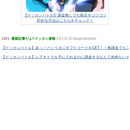
【ドッカンバトル】課金無しでも龍石をコツコツ
貯める方法はこちらをチェック！
1001:
最新記事だよ!!ドッカン速報
23:2:22 ID:dragondokkan
【ドッカンバトル】あっ！というまにギフトコードをGET！！無課金でも
【ドッカンバトル】レアキャラを手に入れるのに課金するなんて勿体ないぞ