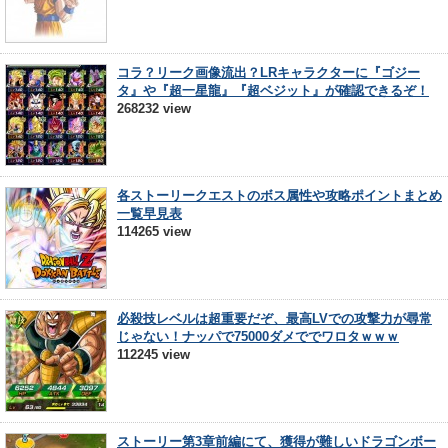
コラ？リーク画像流出？LRキャラクターに『ゴジー
タ』や『超一星龍』『超ベジット』が確認できるぞ！
268232 view
各ストーリークエストのボス属性や攻略ポイントまとめ
一覧早見表
114265 view
必殺技レベルは超重要だぞ、最高LVでの攻撃力が尋常
じゃない！ナッパで75000ダメででワロタｗｗｗ
112245 view
ストーリー第3章前編にて、獲得が難しいドラゴンボー