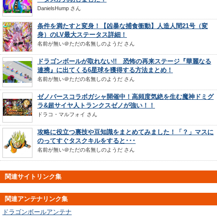
DanielsHump
さん
条件を満たすと変身！【凶暴な捕食衝動】人造人間21号（変
身）のLV最大ステータス詳細！
名前が無い＠ただの名無しのようだ
さん
ドラゴンボールが取れない!! 恐怖の再来ステージ『華麗なる
連携』に出てくる6星球を獲得する方法まとめ！
名前が無い＠ただの名無しのようだ
さん
ゼノバースコラボガシャ開催中！高頻度気絶を生む魔神ドミグ
ラ&超サイヤ人トランクスゼノが強い！！
ドラコ・マルフォイ
さん
攻略に役立つ裏技や豆知識をまとめてみました！「？」マスに
のってすぐタスクキルをすると･･･
名前が無い＠ただの名無しのようだ
さん
関連サイトリンク集
関連アンテナリンク集
ドラゴンボールアンテナ