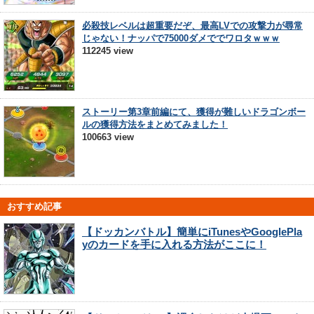
必殺技レベルは超重要だぞ、最高LVでの攻撃力が尋常
じゃない！ナッパで75000ダメででワロタｗｗｗ
112245 view
ストーリー第3章前編にて、獲得が難しいドラゴンボー
ルの獲得方法をまとめてみました！
100663 view
おすすめ記事
【ドッカンバトル】簡単にiTunesやGooglePla
yのカードを手に入れる方法がここに！