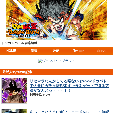
ドッカンバトル攻略速報
HOME
新着
攻略
Twitter
about
最近人気の攻略記事
リセマラなんかしてる暇ないぞwwwドカバト
で大量にガチャ限SSRキャラをゲットできる方
法がなんとっ・・・！！
1609761 view
あっ！というまにギフトコードをGET！！無課