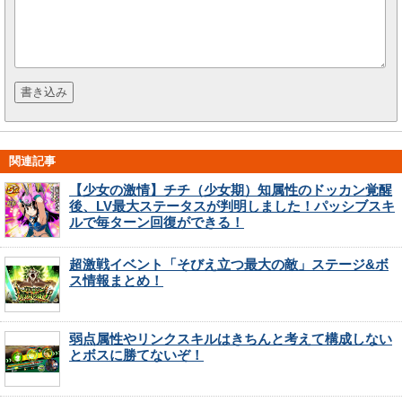
関連記事
【少女の激情】チチ（少女期）知属性のドッカン覚醒
後、LV最大ステータスが判明しました！パッシブスキ
ルで毎ターン回復ができる！
超激戦イベント「そびえ立つ最大の敵」ステージ&ボ
ス情報まとめ！
弱点属性やリンクスキルはきちんと考えて構成しない
とボスに勝てないぞ！