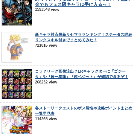
金でもフェス限キャラは手に入るっ！
1593548 view
新キャラ対応最新リセマラランキング！ステータス詳細
リンクスキル付きでまとめてみた！
721816 view
コラ？リーク画像流出？LRキャラクターに『ゴジー
タ』や『超一星龍』『超ベジット』が確認できるぞ！
268232 view
各ストーリークエストのボス属性や攻略ポイントまとめ
一覧早見表
114265 view