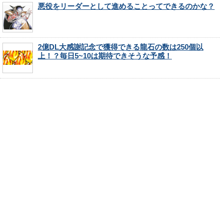
悪役をリーダーとして進めることってできるのかな？
2億DL大感謝記念で獲得できる龍石の数は250個以
上！？毎日5~10は期待できそうな予感！