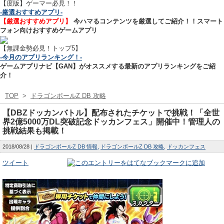
【
度版】ゲーマー必見！！
-厳選おすすめアプリ-
【厳選おすすめアプリ】
今ハマるコンテンツを厳選してご紹介！！スマート
フォン向けおすすめゲームアプリ
【無課金勢必見！トップ5】
-今月のアプリランキング！-
ゲームアプリナビ【GAN】がオススメする最新のアプリランキングをご紹
介！
TOP
>
ドラゴンボールZ DB 攻略
【DBZドッカンバトル】配布されたチケットで挑戦！「全世
界2億5000万DL突破記念ドッカンフェス」開催中！管理人の
挑戦結果も掲載！
2018/08/28
ドラゴンボールZ DB 情報
ドラゴンボールZ DB 攻略
ドッカンフェス
ツイート