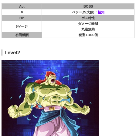
Act
BOSS
0
ベジータ(大猿)：
極知
HP
ボス特性
ダメージ軽減
6ゲージ
気絶無効
初回報酬
秘宝11000個
Level2