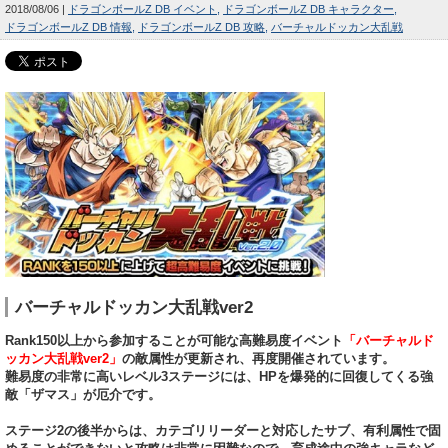
2018/08/06
ドラゴンボールZ DB イベント
ドラゴンボールZ DB キャラクター
ドラゴンボールZ DB 情報
ドラゴンボールZ DB 攻略
バーチャルドッカン大乱戦
バーチャルドッカン大乱戦ver2
Rank150以上から参加することが可能な高難易度イベント
「バーチャルド
ッカン大乱戦ver2」
の敵属性が更新され、再度開催されています。
難易度の非常に高いレベル3ステージには、HPを爆発的に回復してくる強
敵「ザマス」が厄介です。
ステージ2の後半からは、カテゴリリーダーと対応したサブ、有利属性で固