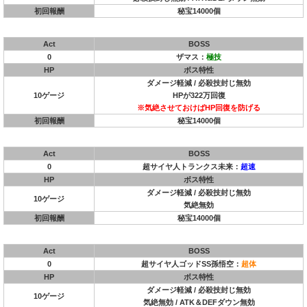
初回報酬
秘宝14000個
Act
BOSS
0
ザマス：
極技
HP
ボス特性
ダメージ軽減 / 必殺技封じ無効
10ゲージ
HPが322万回復
※気絶させておけばHP回復を防げる
初回報酬
秘宝14000個
Act
BOSS
0
超サイヤ人トランクス未来：
超速
HP
ボス特性
ダメージ軽減 / 必殺技封じ無効
10ゲージ
気絶無効
初回報酬
秘宝14000個
Act
BOSS
0
超サイヤ人ゴッドSS孫悟空：
超体
HP
ボス特性
ダメージ軽減 / 必殺技封じ無効
10ゲージ
気絶無効 / ATK＆DEFダウン無効