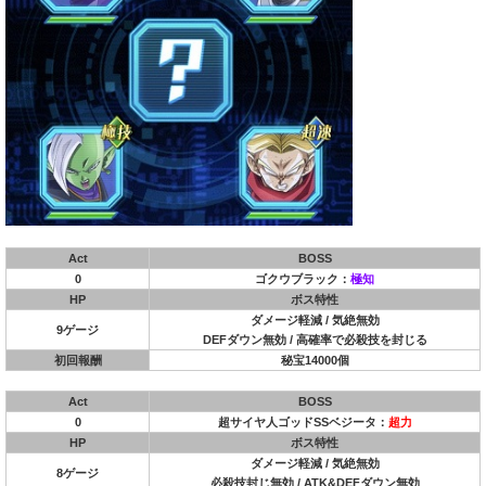
Act
BOSS
0
ゴクウブラック：
極知
HP
ボス特性
ダメージ軽減 / 気絶無効
9ゲージ
DEFダウン無効 / 高確率で必殺技を封じる
初回報酬
秘宝14000個
Act
BOSS
0
超サイヤ人ゴッドSSベジータ：
超力
HP
ボス特性
ダメージ軽減 / 気絶無効
8ゲージ
必殺技封じ無効 / ATK&DEFダウン無効