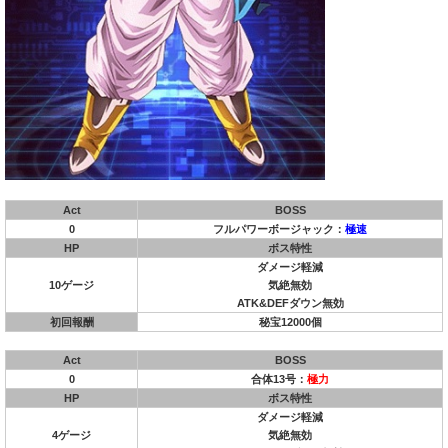
Act
BOSS
0
フルパワーボージャック：
極速
HP
ボス特性
ダメージ軽減
10ゲージ
気絶無効
ATK&DEFダウン無効
初回報酬
秘宝12000個
Act
BOSS
0
合体13号：
極力
HP
ボス特性
ダメージ軽減
4ゲージ
気絶無効