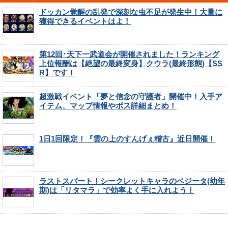
ドッカン覚醒の乱発で深刻な虫不足が発生中！大量に
獲得できるイベントはよ！
第12回･天下一武道会が開催されました！ランキング
上位報酬は【絶望の最終変身】クウラ(最終形態)【SS
R】です！
超激戦イベント「夢と信念の守護者」開催中！入手ア
イテム、マップ情報やボス詳細まとめ！
1日1回限定！『雲の上のすんげぇ稽古』近日開催！
ラストスパート！シークレットキャラのベジータ(幼年
期)は「リタマラ」で効率よく手に入れよう！