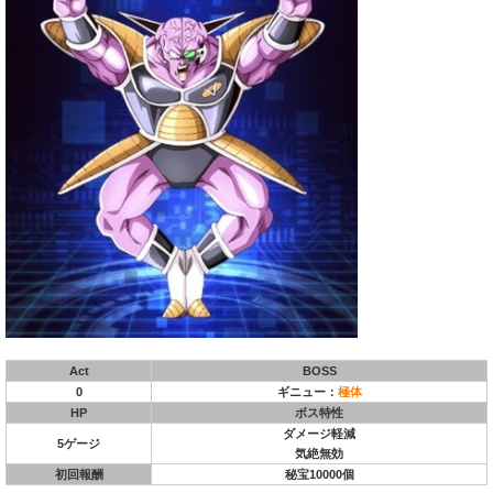
Act
BOSS
0
ギニュー：
極体
HP
ボス特性
ダメージ軽減
5ゲージ
気絶無効
初回報酬
秘宝10000個