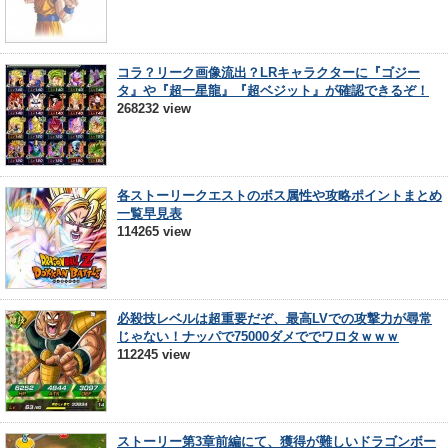
コラ？リーク画像流出？LRキャラクターに『ゴジー
タ』や『超一星龍』『超ベジット』が確認できるぞ！
268232 view
各ストーリークエストのボス属性や攻略ポイントまとめ
一覧早見表
114265 view
必殺技レベルは超重要だぞ、最高LVでの攻撃力が尋常
じゃない！ナッパで75000ダメででワロタｗｗｗ
112245 view
ストーリー第3章前編にて、獲得が難しいドラゴンボー