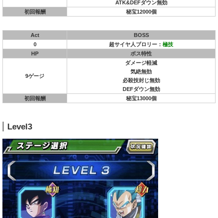
ATK&DEFダウン無効
初回報酬
秘宝12000個
Act
BOSS
0
超サイヤ人ブロリー：
極技
HP
ボス特性
ダメージ軽減
気絶無効
9ゲージ
必殺技封じ無効
DEFダウン無効
初回報酬
秘宝13000個
Level3