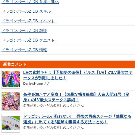
ドラゴンボールZ DB 育成・進化
ドラゴンボールZ DB スキル
ドラゴンボールZ DB イベント
ドラゴンボールZ DB 雑談
ドラゴンボールZ DB クエスト
ドラゴンボールZ DB 情報
新着コメント
LRの素材キャラ【予知夢の確信】ビルス【UR】のLV最大ステ
ータスが判明しました！
DanielsHump
さん
条件を満たすと変身！【凶暴な捕食衝動】人造人間21号（変
身）のLV最大ステータス詳細！
名前が無い＠ただの名無しのようだ
さん
ドラゴンボールが取れない!! 恐怖の再来ステージ『華麗なる
連携』に出てくる6星球を獲得する方法まとめ！
名前が無い＠ただの名無しのようだ
さん