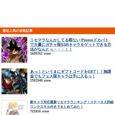
最近人気の攻略記事
リセマラなんかしてる暇ないぞwwwドカバト
で大量にガチャ限SSRキャラをゲットできる方
法がなんとっ・・・！！
1609761 view
あっ！というまにギフトコードをGET！！無課
金でもフェス限キャラは手に入るっ！
1593548 view
新キャラ対応最新リセマラランキング！ステータス詳細
リンクスキル付きでまとめてみた！
721816 view