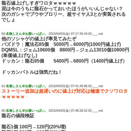
龍石
値上げしすぎワロタｗｗｗｗｗ
泥は今のうちに龍石かっておいたほうがいいんじゃない？
次のガシャでブウやブロリー、超サイヤ人3とか実装される
でしょ
56:
名無しさん＠お腹いっぱい。
2015/04/03(金) 07:17:30.44 ID:___.net
他のソシャゲの値上げ率見てみたぞ
パズドラ：魔法石85個 5000円→6000円(1000円値上げ)
DQMSL：ジェム10600個 8800円→ジェム13010個10800円
(単価値上げなし)
ドッカン：龍石85個 5400円→6800円（1400円値上げ）
ドッカンバトルは強気だね！
61:
名無しさん＠お腹いっぱい。
2015/04/03(金) 07:41:49.96 ID:___.net
ストーリー追加は超遅いのに値上げ対応は極速でクソワロタ
ｗｗｗｗｗ
65:
名無しさん＠お腹いっぱい。
2015/04/03(金) 07:48:28.52 ID:___.net
龍石の値段検証
龍石1個 100円→120円(20%増)