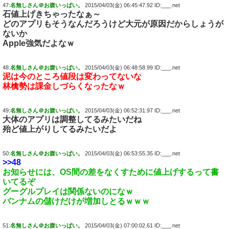
47:
名無しさん＠お腹いっぱい。
2015/04/03(金) 06:45:47.92 ID:___.net
石値上げきちゃったなぁ～
どのアプリもそうなんだろうけど大元が原因だからしょうが
ないか
Apple強気だよなｗ
48:
名無しさん＠お腹いっぱい。
2015/04/03(金) 06:48:58.99 ID:___.net
泥は今のところ値段は変わってないな
林檎勢は課金しづらくなったなｗ
49:
名無しさん＠お腹いっぱい。
2015/04/03(金) 06:52:31.97 ID:___.net
大体のアプリは調整してるみたいだね
殆ど値上がりしてるみたいだよ
50:
名無しさん＠お腹いっぱい。
2015/04/03(金) 06:53:55.35 ID:___.net
>>48
お知らせには、OS間の差をなくすために値上げするって書
いてるぞ
グーグルプレイは関係ないのになｗ
バンナムの儲けだけが増加しとるｗｗｗ
51:
名無しさん＠お腹いっぱい。
2015/04/03(金) 07:00:02.61 ID:___.net