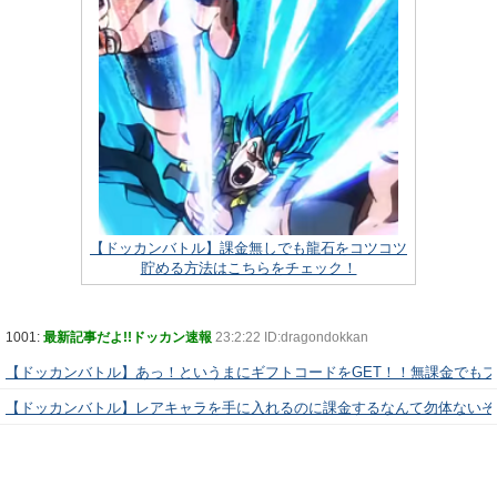
【ドッカンバトル】課金無しでも龍石をコツコツ
貯める方法はこちらをチェック！
1001:
最新記事だよ!!ドッカン速報
23:2:22 ID:dragondokkan
【ドッカンバトル】あっ！というまにギフトコードをGET！！無課金でも
【ドッカンバトル】レアキャラを手に入れるのに課金するなんて勿体ないぞ