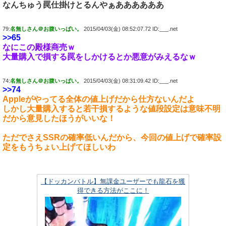
なんちゅう罠仕掛けとるんやぁああああああ
79:
名無しさん＠お腹いっぱい。
2015/04/03(金) 08:52:07.72 ID:___.net
>>65
なにこの殿様商売ｗ
大量購入で損する罠をしかけるとか悪意がみえるなｗ
74:
名無しさん＠お腹いっぱい。
2015/04/03(金) 08:31:09.42 ID:___.net
>>74
Appleがやってる全体の値上げだから仕方ないんだよ
しかし大量購入すると若干損するような値段設定は意味不明
だから意見したほうがいいな！
ただでさえSSRの確率低いんだから、今回の値上げで確率設
定をもうちょい上げてほしいわ
【ドッカンバトル】無課金ユーザーでも龍石を獲
得できる方法がここに！