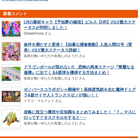
新着コメント
LRの素材キャラ【予知夢の確信】ビルス【UR】のLV最大ステ
ータスが判明しました！
DanielsHump
さん
条件を満たすと変身！【凶暴な捕食衝動】人造人間21号（変
身）のLV最大ステータス詳細！
名前が無い＠ただの名無しのようだ
さん
ドラゴンボールが取れない!! 恐怖の再来ステージ『華麗なる
連携』に出てくる6星球を獲得する方法まとめ！
名前が無い＠ただの名無しのようだ
さん
ゼノバースコラボガシャ開催中！高頻度気絶を生む魔神ドミグ
ラ&超サイヤ人トランクスゼノが強い！！
ドラコ・マルフォイ
さん
攻略に役立つ裏技や豆知識をまとめてみました！「？」マスに
のってすぐタスクキルをすると･･･
名前が無い＠ただの名無しのようだ
さん