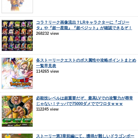
コラ？リーク画像流出？LRキャラクターに『ゴジー
タ』や『超一星龍』『超ベジット』が確認できるぞ！
268232 view
各ストーリークエストのボス属性や攻略ポイントまとめ
一覧早見表
114265 view
必殺技レベルは超重要だぞ、最高LVでの攻撃力が尋常
じゃない！ナッパで75000ダメででワロタｗｗｗ
112245 view
ストーリー第3章前編にて、獲得が難しいドラゴンボー