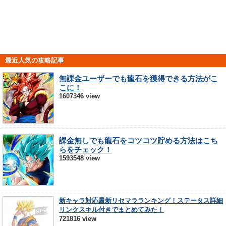
最近人気の攻略記事
無課金ユーザーでも龍石を獲得できる方法がこ
こに！
1607346 view
課金無しでも龍石をコツコツ貯める方法はこち
らをチェック！
1593548 view
新キャラ対応最新リセマラランキング！ステータス詳細
リンクスキル付きでまとめてみた！
721816 view