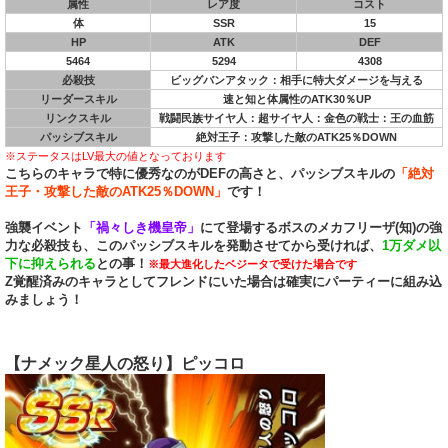
属性
レア度
コスト
体
SSR
15
HP
ATK
DEF
5464
5294
4308
必殺技
ビッグバンアタック：相手に特大ダメージを与える
リーダースキル
速と知と体属性のATK30％UP
リンクスキル
戦闘民族サイヤ人：超サイヤ人：金色の戦士：王の血筋
パッシブスキル
絶対王子：攻撃した敵のATK25％DOWN
※ステータスはLV最大の値となっております
こちらのキャラで特に優秀なのがDEFの高さと、パッシブスキルの
「絶対
王子・攻撃した敵のATK25％DOWN」
です！
強襲イベント
「禍々しき機皇帝」
にて登場するボスのメカフリーザ(知)の強
力な必殺技も、このパッシブスキルを発動させてから受ければ、
1万ダメ以
下に抑えられる
との事！
※最大進化したベジータで受けた場合です
Z覚醒済みのキャラとしてフレンドにいた場合は確実にパーティーに組み込
みましょう！
【ナメック星人の怒り】ピッコロ