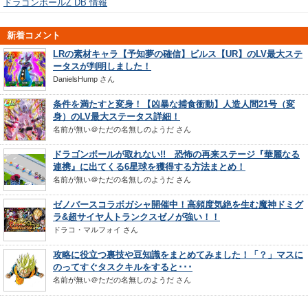
ドラゴンボールZ DB 情報
新着コメント
LRの素材キャラ【予知夢の確信】ビルス【UR】のLV最大ステ
ータスが判明しました！
DanielsHump
さん
条件を満たすと変身！【凶暴な捕食衝動】人造人間21号（変
身）のLV最大ステータス詳細！
名前が無い＠ただの名無しのようだ
さん
ドラゴンボールが取れない!! 恐怖の再来ステージ『華麗なる
連携』に出てくる6星球を獲得する方法まとめ！
名前が無い＠ただの名無しのようだ
さん
ゼノバースコラボガシャ開催中！高頻度気絶を生む魔神ドミグ
ラ&超サイヤ人トランクスゼノが強い！！
ドラコ・マルフォイ
さん
攻略に役立つ裏技や豆知識をまとめてみました！「？」マスに
のってすぐタスクキルをすると･･･
名前が無い＠ただの名無しのようだ
さん