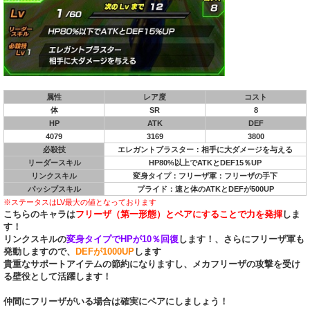
属性
レア度
コスト
体
SR
8
HP
ATK
DEF
4079
3169
3800
必殺技
エレガントブラスター：相手に大ダメージを与える
リーダースキル
HP80%以上でATKとDEF15％UP
リンクスキル
変身タイプ：フリーザ軍：フリーザの手下
パッシブスキル
プライド：速と体のATKとDEFが500UP
※ステータスはLV最大の値となっております
こちらのキャラは
フリーザ（第一形態）とペアにすることで力を発揮
しま
す！
リンクスキルの
変身タイプでHPが10％回復
します！、さらにフリーザ軍も
発動しますので、
DEFが1000UP
します
貴重なサポートアイテムの節約になりますし、メカフリーザの攻撃を受け
る壁役として活躍します！
仲間にフリーザがいる場合は確実にペアにしましょう！