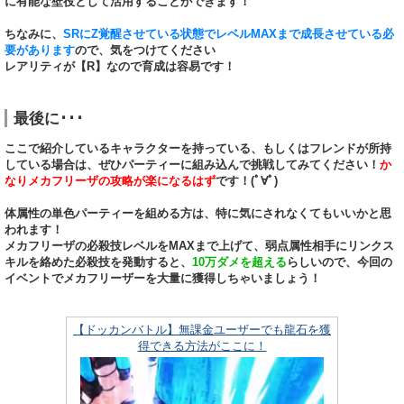
に有能な壁役として活用することができます！
ちなみに、
SRにZ覚醒させている状態でレベルMAXまで成長させている必
要があります
ので、気をつけてください
レアリティが【R】なので育成は容易です！
最後に･･･
ここで紹介しているキャラクターを持っている、もしくはフレンドが所持
している場合は、ぜひパーティーに組み込んで挑戦してみてください！
か
なりメカフリーザの攻略が楽になるはず
です！(ﾟ∀ﾟ)
体属性の単色パーティーを組める方は、特に気にされなくてもいいかと思
われます！
メカフリーザの必殺技レベルをMAXまで上げて、弱点属性相手にリンクス
キルを絡めた必殺技を発動すると、
10万ダメを超える
らしいので、今回の
イベントでメカフリーザーを大量に獲得しちゃいましょう！
【ドッカンバトル】無課金ユーザーでも龍石を獲
得できる方法がここに！