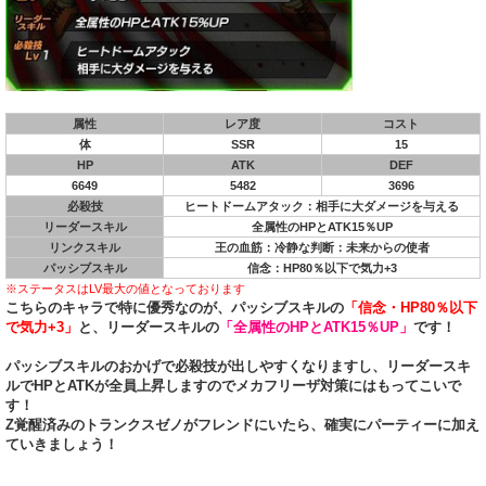
属性
レア度
コスト
体
SSR
15
HP
ATK
DEF
6649
5482
3696
必殺技
ヒートドームアタック：相手に大ダメージを与える
リーダースキル
全属性のHPとATK15％UP
リンクスキル
王の血筋：冷静な判断：未来からの使者
パッシブスキル
信念：HP80％以下で気力+3
※ステータスはLV最大の値となっております
こちらのキャラで特に優秀なのが、パッシブスキルの
「信念・HP80％以下
で気力+3」
と、リーダースキルの
「全属性のHPとATK15％UP」
です！
パッシブスキルのおかげで必殺技が出しやすくなりますし、リーダースキ
ルでHPとATKが全員上昇しますのでメカフリーザ対策にはもってこいで
す！
Z覚醒済みのトランクスゼノがフレンドにいたら、確実にパーティーに加え
ていきましょう！