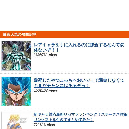
最近人気の攻略記事
レアキャラを手に入れるのに課金するなんて勿
体ないぞ！！
1609761 view
爆死したやつこっちへおいで！！課金しなくて
もまだチャンスはあるぞっ！
1592197 view
新キャラ対応最新リセマラランキング！ステータス詳細
リンクスキル付きでまとめてみた！
721816 view