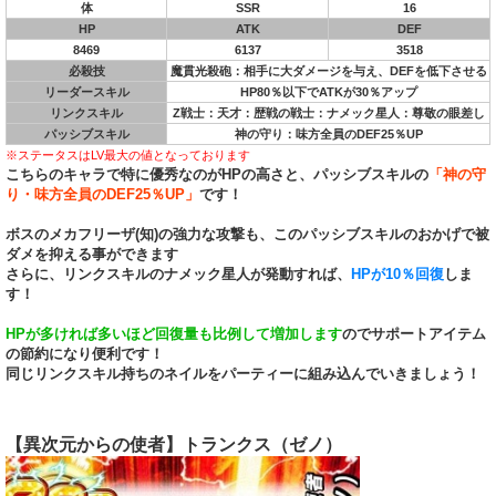
体
SSR
16
HP
ATK
DEF
8469
6137
3518
必殺技
魔貫光殺砲：相手に大ダメージを与え、DEFを低下させる
リーダースキル
HP80％以下でATKが30％アップ
リンクスキル
Z戦士：天才：歴戦の戦士：ナメック星人：尊敬の眼差し
パッシブスキル
神の守り：味方全員のDEF25％UP
※ステータスはLV最大の値となっております
こちらのキャラで特に優秀なのがHPの高さと、パッシブスキルの
「神の守
り・味方全員のDEF25％UP」
です！
ボスのメカフリーザ(知)の強力な攻撃も、このパッシブスキルのおかげで被
ダメを抑える事ができます
さらに、リンクスキルのナメック星人が発動すれば、
HPが10％回復
しま
す！
HPが多ければ多いほど回復量も比例して増加します
のでサポートアイテム
の節約になり便利です！
同じリンクスキル持ちのネイルをパーティーに組み込んでいきましょう！
【異次元からの使者】トランクス（ゼノ）