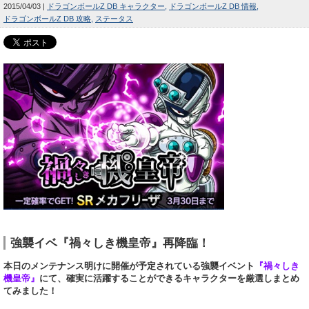
2015/04/03
ドラゴンボールZ DB キャラクター
ドラゴンボールZ DB 情報
ドラゴンボールZ DB 攻略
ステータス
強襲イベ『禍々しき機皇帝』再降臨！
本日のメンテナンス明けに開催が予定されている
強襲イベント
『禍々しき
機皇帝』
にて、確実に活躍することができるキャラクターを厳選しまとめ
てみました！