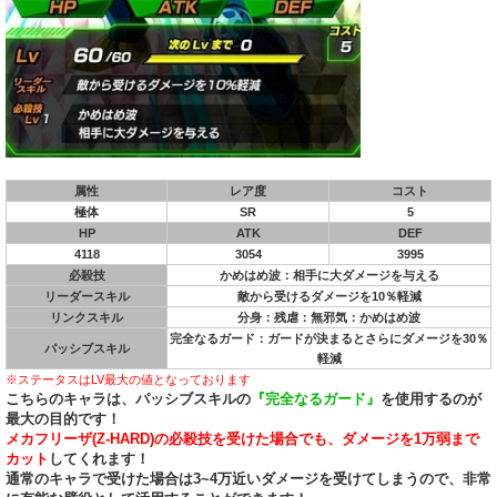
属性
レア度
コスト
極体
SR
5
HP
ATK
DEF
4118
3054
3995
必殺技
かめはめ波：相手に大ダメージを与える
リーダースキル
敵から受けるダメージを10％軽減
リンクスキル
分身：残虐：無邪気：かめはめ波
完全なるガード：ガードが決まるとさらにダメージを30％
パッシブスキル
軽減
※ステータスはLV最大の値となっております
こちらのキャラは、パッシブスキルの
『完全なるガード』
を使用するのが
最大の目的です！
メカフリーザ(Z-HARD)の必殺技を受けた場合でも、ダメージを1万弱まで
カット
してくれます！
通常のキャラで受けた場合は3~4万近いダメージを受けてしまうので、非常