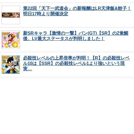
第22回「天下一武道会」の新報酬はLR天津飯&餃子！
明日17時より開催決定
新SRキャラ【激情の一撃】パン(GT)【SR】のZ覚醒
後、LV最大ステータスが判明しました！
必殺技レベルの上昇倍率が判明！【R】の必殺技レベ
ル10は【SSR】の必殺技レベル1より強いという現
実…