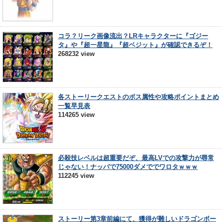
コラ？リーク画像流出？LRキャラクターに『ゴジー
タ』や『超一星龍』『超ベジット』が確認できるぞ！
268232 view
各ストーリークエストのボス属性や攻略ポイントまとめ
一覧早見表
114265 view
必殺技レベルは超重要だぞ、最高LVでの攻撃力が尋常
じゃない！ナッパで75000ダメででワロタｗｗｗ
112245 view
ストーリー第3章前編にて、獲得が難しいドラゴンボー