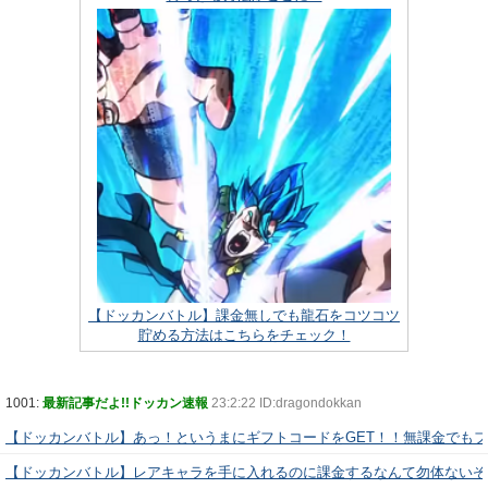
【ドッカンバトル】課金無しでも龍石をコツコツ
貯める方法はこちらをチェック！
1001:
最新記事だよ!!ドッカン速報
23:2:22 ID:dragondokkan
【ドッカンバトル】あっ！というまにギフトコードをGET！！無課金でも
【ドッカンバトル】レアキャラを手に入れるのに課金するなんて勿体ないぞ