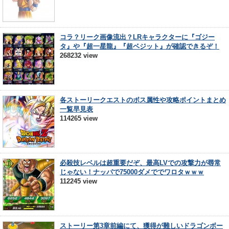
コラ？リーク画像流出？LRキャラクターに『ゴジー
タ』や『超一星龍』『超ベジット』が確認できるぞ！
268232 view
各ストーリークエストのボス属性や攻略ポイントまとめ
一覧早見表
114265 view
必殺技レベルは超重要だぞ、最高LVでの攻撃力が尋常
じゃない！ナッパで75000ダメででワロタｗｗｗ
112245 view
ストーリー第3章前編にて、獲得が難しいドラゴンボー