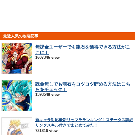
最近人気の攻略記事
無課金ユーザーでも龍石を獲得できる方法がこ
こに！
1607346 view
課金無しでも龍石をコツコツ貯める方法はこち
らをチェック！
1593548 view
新キャラ対応最新リセマラランキング！ステータス詳細
リンクスキル付きでまとめてみた！
721816 view