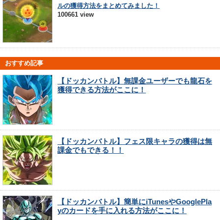
ルの獲得方法をまとめてみました！
100661 view
おすすめ記事
【ドッカンバトル】無課金ユーザーでも龍石を
獲得できる方法がここに！
【ドッカンバトル】フェス限キャラの獲得は無
課金でもできる！！
【ドッカンバトル】簡単にiTunesやGooglePla
yのカードを手に入れる方法がここに！