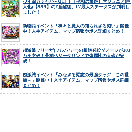
少年編ガシャからGET！【平和の根絶】マジュニア(巨
大化)【SSR】のZ覚醒後、LV最大ステータスが判明し
ました！
新物語イベント「神々と魔人の知られざる闘い」開催
中！入手アイテム、マップ情報やボス詳細まとめ！
超激戦フリーザ(フルパワー)の超絶必殺ダメージが300
万を突破！蒼神ベジータサンドで体属性の大砲が完
成！
超激戦イベント「みなぎる闘志の最強タッグ～この世
編～」開催中！入手アイテム、マップ情報やボス詳細
まとめ！