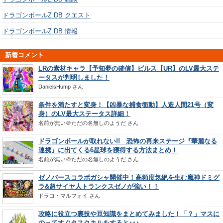
ドラゴンボールZ DB クエスト
ドラゴンボールZ DB 情報
新着コメント
LRの素材キャラ【予知夢の確信】ビルス【UR】のLV最大ステ
ータスが判明しました！
DanielsHump
さん
条件を満たすと変身！【凶暴な捕食衝動】人造人間21号（変
身）のLV最大ステータス詳細！
名前が無い＠ただの名無しのようだ
さん
ドラゴンボールが取れない!! 恐怖の再来ステージ『華麗なる
連携』に出てくる6星球を獲得する方法まとめ！
名前が無い＠ただの名無しのようだ
さん
ゼノバースコラボガシャ開催中！高頻度気絶を生む魔神ドミグ
ラ&超サイヤ人トランクスゼノが強い！！
ドラコ・マルフォイ
さん
攻略に役立つ裏技や豆知識をまとめてみました！「？」マスに
のってすぐタスクキルをすると･･･