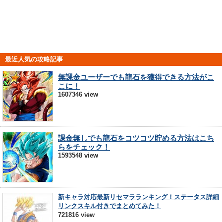
最近人気の攻略記事
無課金ユーザーでも龍石を獲得できる方法がこ
こに！
1607346 view
課金無しでも龍石をコツコツ貯める方法はこち
らをチェック！
1593548 view
新キャラ対応最新リセマラランキング！ステータス詳細
リンクスキル付きでまとめてみた！
721816 view