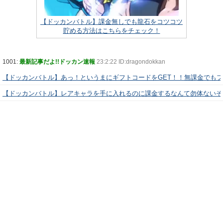
【ドッカンバトル】課金無しでも龍石をコツコツ
貯める方法はこちらをチェック！
1001:
最新記事だよ!!ドッカン速報
23:2:22 ID:dragondokkan
【ドッカンバトル】あっ！というまにギフトコードをGET！！無課金でも
【ドッカンバトル】レアキャラを手に入れるのに課金するなんて勿体ないぞ