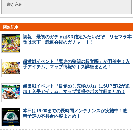
関連記事
朗報！最初のガチャはSR確定みたいだぞ！リセマラ本
番は天下一武道会後のガチャ！！！
超激戦イベント『歴史の狭間の超覚醒』が開催中！入
手アイテム、マップ情報やボス詳細まとめ！
超激戦イベント『目覚めし究極の力』にSUPER2が追
加！入手アイテム、マップ情報やボス詳細まとめ！
本日は16:00までの長時間メンテナンスが実施中！改
善予定の不具合内容まとめ！