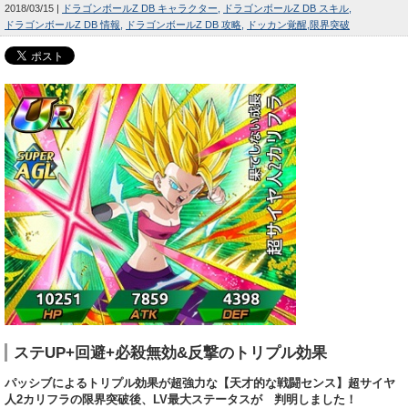
2018/03/15
ドラゴンボールZ DB キャラクター
ドラゴンボールZ DB スキル
ドラゴンボールZ DB 情報
ドラゴンボールZ DB 攻略
ドッカン覚醒
限界突破
ステUP+回避+必殺無効&反撃のトリプル効果
パッシブによるトリプル効果が超強力な【天才的な戦闘センス】超サイヤ
人2カリフラの限界突破後、LV最大ステータスが 判明しました！