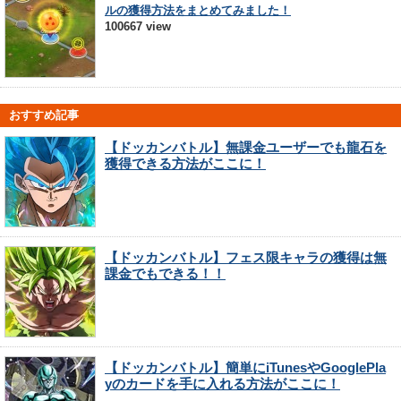
ルの獲得方法をまとめてみました！
100667 view
おすすめ記事
【ドッカンバトル】無課金ユーザーでも龍石を
獲得できる方法がここに！
【ドッカンバトル】フェス限キャラの獲得は無
課金でもできる！！
【ドッカンバトル】簡単にiTunesやGooglePla
yのカードを手に入れる方法がここに！