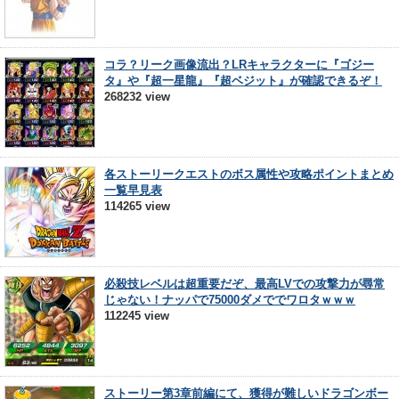
コラ？リーク画像流出？LRキャラクターに『ゴジー
タ』や『超一星龍』『超ベジット』が確認できるぞ！
268232 view
各ストーリークエストのボス属性や攻略ポイントまとめ
一覧早見表
114265 view
必殺技レベルは超重要だぞ、最高LVでの攻撃力が尋常
じゃない！ナッパで75000ダメででワロタｗｗｗ
112245 view
ストーリー第3章前編にて、獲得が難しいドラゴンボー