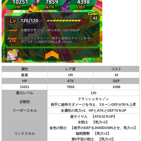
属性
レア度
コスト
超速
UR
42
HP
ATK
DEF
10251
7859
4398
最大レベル
120
クラッシュキャノン
必殺技
相手に超特大ダメージを与え、3ターンDEFが30％上昇
リーダースキル
全属性の気力+2、HPとATKとDEF70％UP
超サイヤ人 【ATK10％UP】
女戦士 【気力+2】
金色の戦士 【相手のDEFを2000DOWNさせ、気力+1】
リンクスキル
臨戦態勢 【気力+2】
第6宇宙の戦士 【気力+2】