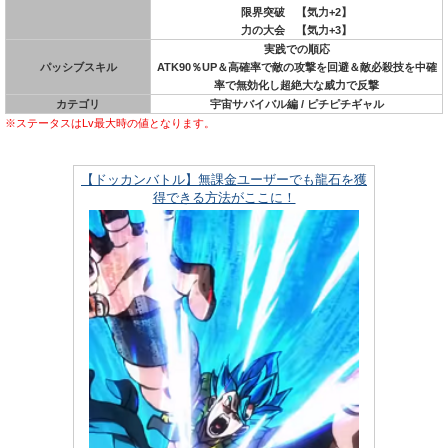
限界突破 【気力+2】
力の大会 【気力+3】
実践での順応
パッシブスキル
ATK90％UP＆高確率で敵の攻撃を回避＆敵必殺技を中確
率で無効化し超絶大な威力で反撃
カテゴリ
宇宙サバイバル編 / ピチピチギャル
※ステータスはLv最大時の値となります。
【ドッカンバトル】無課金ユーザーでも龍石を獲
得できる方法がここに！