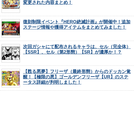
変更された内容まとめ！
復刻制限イベント『HERO絶滅計画』が開催中！追加
ステージ情報や獲得アイテムをまとめてみました！
次回ガシャにて配布されるキャラは、セル（完全体）
【SSR】、セル（第2形態）【SR】が濃厚か！？
【甦る悪夢】フリーザ（最終形態）からのドッカン覚
醒！【極限の悪】ゴールデンフリーザ【UR】のステ
ータス詳細が判明しました！