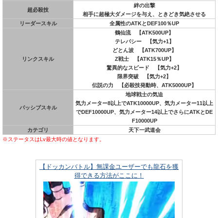
絆の出撃
超必殺技
相手に超極大ダメージを与え、ときどき気絶させる
リーダースキル
全属性のATKとDEF100％UP
鶴仙流 【ATK500UP】
テレパシー 【気力+1】
どとん波 【ATK700UP】
リンクスキル
Z戦士 【ATK15％UP】
驚異的なスピード 【気力+2】
限界突破 【気力+2】
伝説の力 【必殺技発動時、ATK5000UP】
地球戦士の気迫
気力メーター8以上でATK10000UP、気力メーター11以上
パッシブスキル
でDEF10000UP、気力メーター14以上でさらにATKとDE
F10000UP
カテゴリ
天下一武道会
※ステータスはLv最大時の値となります。
【ドッカンバトル】無課金ユーザーでも龍石を獲
得できる方法がここに！