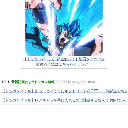
【ドッカンバトル】課金無しでも龍石をコツコツ
貯める方法はこちらをチェック！
1001:
最新記事だよ!!ドッカン速報
23:2:22 ID:dragondokkan
【ドッカンバトル】あっ！というまにギフトコードをGET！！無課金でも
【ドッカンバトル】レアキャラを手に入れるのに課金するなんて勿体ないぞ