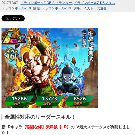
2017/12/07
ドラゴンボールZ DB キャラクター
ドラゴンボールZ DB スキル
ドラゴンボールZ DB 情報
ドラゴンボールZ DB 攻略
LR
天下一武道会
全属性対応のリーダースキル！
新LRキャラ
【強固な絆】天津飯【LR】
のLV最大ステータスが判明しまし
た！