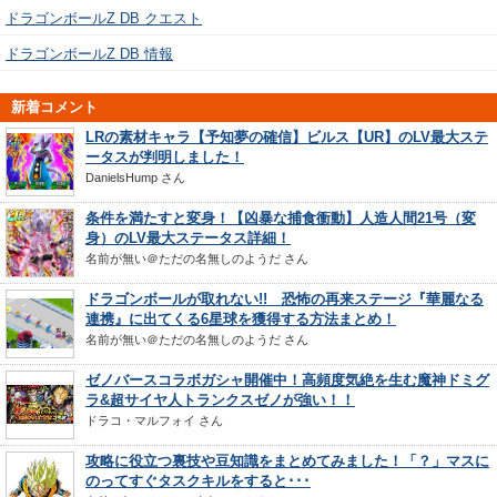
ドラゴンボールZ DB クエスト
ドラゴンボールZ DB 情報
新着コメント
LRの素材キャラ【予知夢の確信】ビルス【UR】のLV最大ステ
ータスが判明しました！
DanielsHump
さん
条件を満たすと変身！【凶暴な捕食衝動】人造人間21号（変
身）のLV最大ステータス詳細！
名前が無い＠ただの名無しのようだ
さん
ドラゴンボールが取れない!! 恐怖の再来ステージ『華麗なる
連携』に出てくる6星球を獲得する方法まとめ！
名前が無い＠ただの名無しのようだ
さん
ゼノバースコラボガシャ開催中！高頻度気絶を生む魔神ドミグ
ラ&超サイヤ人トランクスゼノが強い！！
ドラコ・マルフォイ
さん
攻略に役立つ裏技や豆知識をまとめてみました！「？」マスに
のってすぐタスクキルをすると･･･