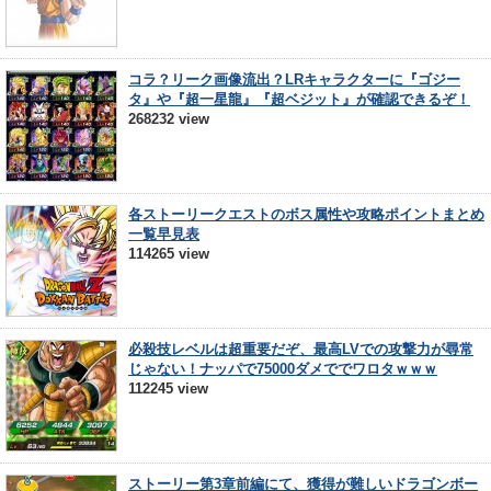
コラ？リーク画像流出？LRキャラクターに『ゴジー
タ』や『超一星龍』『超ベジット』が確認できるぞ！
268232 view
各ストーリークエストのボス属性や攻略ポイントまとめ
一覧早見表
114265 view
必殺技レベルは超重要だぞ、最高LVでの攻撃力が尋常
じゃない！ナッパで75000ダメででワロタｗｗｗ
112245 view
ストーリー第3章前編にて、獲得が難しいドラゴンボー