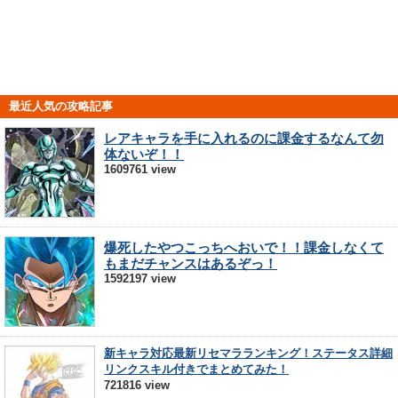
最近人気の攻略記事
レアキャラを手に入れるのに課金するなんて勿
体ないぞ！！
1609761 view
爆死したやつこっちへおいで！！課金しなくて
もまだチャンスはあるぞっ！
1592197 view
新キャラ対応最新リセマラランキング！ステータス詳細
リンクスキル付きでまとめてみた！
721816 view