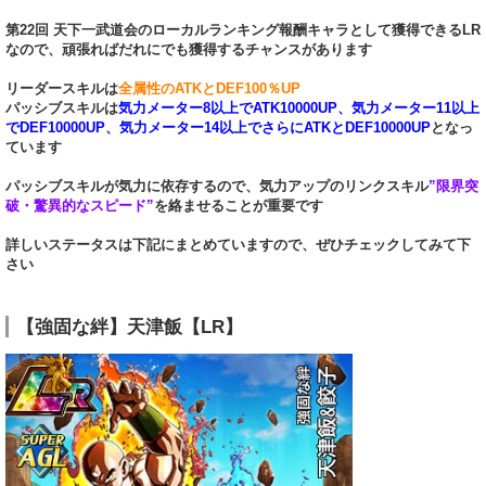
第22回 天下一武道会のローカルランキング報酬キャラとして獲得できるLR
なので、頑張ればだれにでも獲得するチャンスがあります
リーダースキルは
全属性のATKとDEF100％UP
パッシブスキルは
気力メーター8以上でATK10000UP、気力メーター11以上
でDEF10000UP、気力メーター14以上でさらにATKとDEF10000UP
となっ
ています
パッシブスキルが気力に依存するので、気力アップのリンクスキル
”限界突
破・驚異的なスピード”
を絡ませることが重要です
詳しいステータスは下記にまとめていますので、ぜひチェックしてみて下
さい
【強固な絆】天津飯【LR】