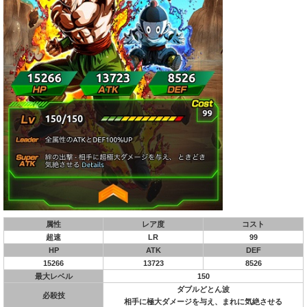
属性
レア度
コスト
超速
LR
99
HP
ATK
DEF
15266
13723
8526
最大レベル
150
ダブルどとん波
必殺技
相手に極大ダメージを与え、まれに気絶させる